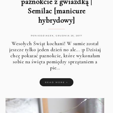
paznokcie z gwiazdką |
Semilac [manicure
hybrydowy]
PONIEDZIAŁEK, GRUDNIA 25, 2017
Wesołych Świąt kochani! W sumie został
jeszcze tylko jeden dzień no ale... :p Dzisiaj
chcę pokazać paznokcie, które wykonałam
sobie na święta pomiędzy sprzątaniem a
pie…
READ MORE »