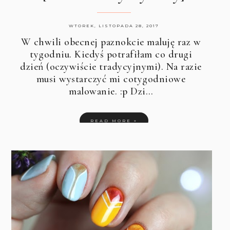
WTOREK, LISTOPADA 28, 2017
W chwili obecnej paznokcie maluję raz w
tygodniu. Kiedyś potrafiłam co drugi
dzień (oczywiście tradycyjnymi). Na razie
musi wystarczyć mi cotygodniowe
malowanie. :p Dzi…
READ MORE »