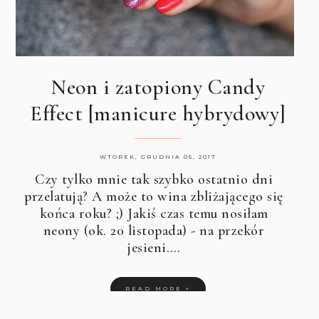
Neon i zatopiony Candy
Effect [manicure hybrydowy]
WTOREK, GRUDNIA 05, 2017
Czy tylko mnie tak szybko ostatnio dni
przelatują? A może to wina zbliżającego się
końca roku? ;) Jakiś czas temu nosiłam
neony (ok. 20 listopada) - na przekór
jesieni.…
READ MORE »