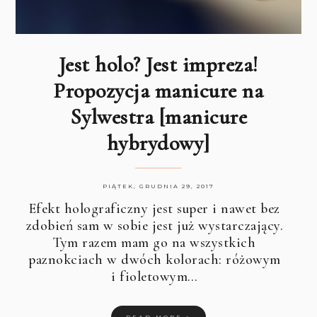
Jest holo? Jest impreza!
Propozycja manicure na
Sylwestra [manicure
hybrydowy]
PIĄTEK, GRUDNIA 29, 2017
Efekt holograficzny jest super i nawet bez
zdobień sam w sobie jest już wystarczający.
Tym razem mam go na wszystkich
paznokciach w dwóch kolorach: różowym
i fioletowym…
READ MORE »