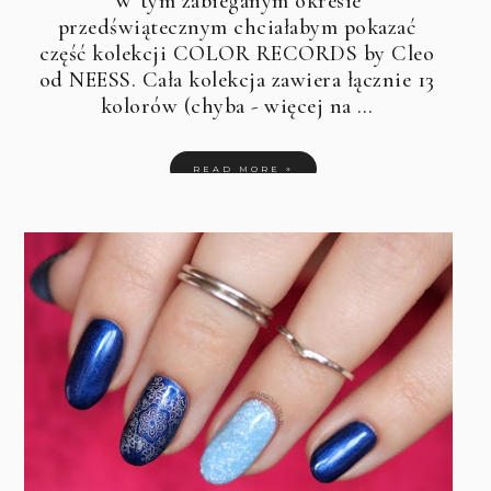
W tym zabieganym okresie
przedświątecznym chciałabym pokazać
część kolekcji COLOR RECORDS by Cleo
od NEESS. Cała kolekcja zawiera łącznie 13
kolorów (chyba - więcej na …
READ MORE »