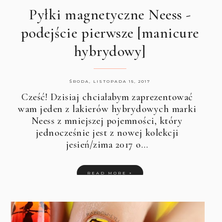
Pyłki magnetyczne Neess -
podejście pierwsze [manicure
hybrydowy]
ŚRODA, LISTOPADA 15, 2017
Cześć! Dzisiaj chciałabym zaprezentować
wam jeden z lakierów hybrydowych marki
Neess z mniejszej pojemności, który
jednocześnie jest z nowej kolekcji
jesień/zima 2017 o…
READ MORE »