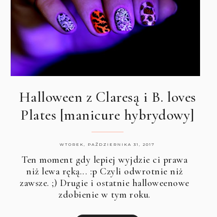
Halloween z Claresą i B. loves
Plates [manicure hybrydowy]
WTOREK, PAŹDZIERNIKA 31, 2017
Ten moment gdy lepiej wyjdzie ci prawa
niż lewa ręką... :p Czyli odwrotnie niż
zawsze. ;) Drugie i ostatnie halloweenowe
zdobienie w tym roku.