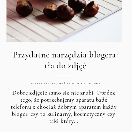
Przydatne narzędzia blogera:
tła do zdjęć
PONIEDZIAŁEK, PAŹDZIERNIKA 09, 2017
Dobre zdjęcie samo się nie zrobi. Oprócz
tego, że potrzebujemy aparatu bądź
telefonu z chociaż dobrym aparatem każdy
bloger, czy to kulinarny, kosmetyczny czy
taki który…