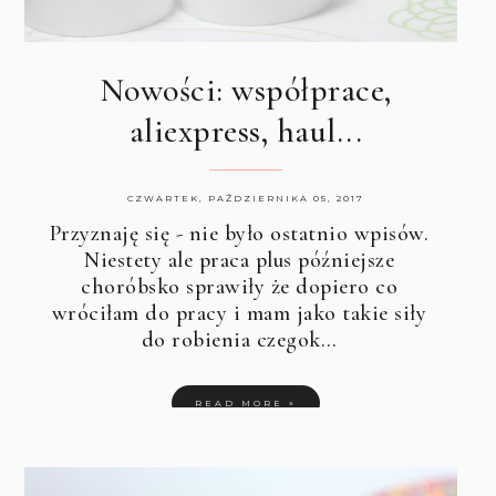
Nowości: współprace,
aliexpress, haul...
CZWARTEK, PAŹDZIERNIKA 05, 2017
Przyznaję się - nie było ostatnio wpisów.
Niestety ale praca plus późniejsze
choróbsko sprawiły że dopiero co
wróciłam do pracy i mam jako takie siły
do robienia czegok…
READ MORE »