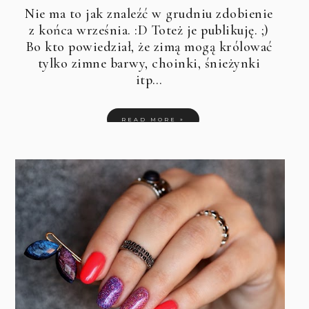
Nie ma to jak znaleźć w grudniu zdobienie
z końca września. :D Toteż je publikuję. ;)
Bo kto powiedział, że zimą mogą królować
tylko zimne barwy, choinki, śnieżynki
itp…
READ MORE »