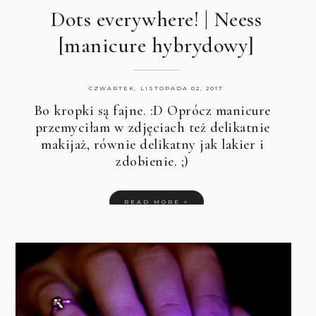
Dots everywhere! | Neess
[manicure hybrydowy]
CZWARTEK, LISTOPADA 02, 2017
Bo kropki są fajne. :D Oprócz manicure
przemyciłam w zdjęciach też delikatnie
makijaż, równie delikatny jak lakier i
zdobienie. ;)
READ MORE »