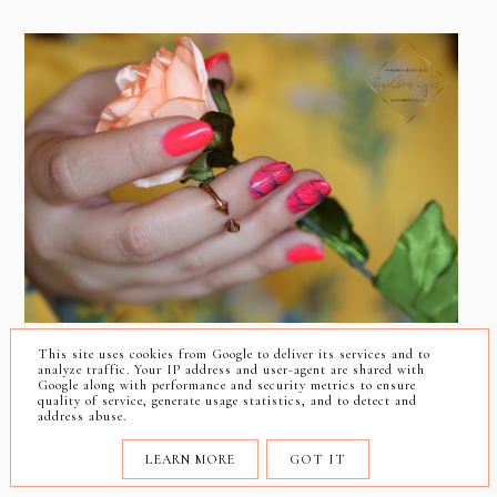
This site uses cookies from Google to deliver its services and to
Niby liście - różowy neon
analyze traffic. Your IP address and user-agent are shared with
Google along with performance and security metrics to ensure
[manicure hybrydowy]
quality of service, generate usage statistics, and to detect and
address abuse.
LEARN MORE
GOT IT
CZWARTEK, WRZEŚNIA 21, 2017