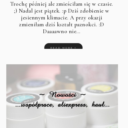
Trochę później ale zmieściłam się w czasie.
;) Nadal jest piątek. :p Dziś zdobienie w
jesiennym klimacie. A przy okazji
zmieniłam dziś kształt paznokci. :D
Daaaawno nie…
READ MORE »