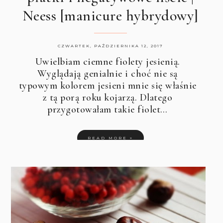
Neess [manicure hybrydowy]
CZWARTEK, PAŹDZIERNIKA 12, 2017
Uwielbiam ciemne fiolety jesienią.
Wyglądają genialnie i choć nie są
typowym kolorem jesieni mnie się właśnie
z tą porą roku kojarzą. Dlatego
przygotowałam takie fiolet…
READ MORE »