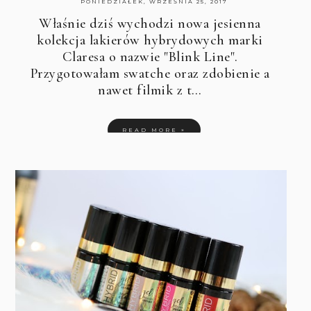
PONIEDZIAŁEK, WRZEŚNIA 25, 2017
Właśnie dziś wychodzi nowa jesienna
kolekcja lakierów hybrydowych marki
Claresa o nazwie "Blink Line".
Przygotowałam swatche oraz zdobienie a
nawet filmik z t…
READ MORE »