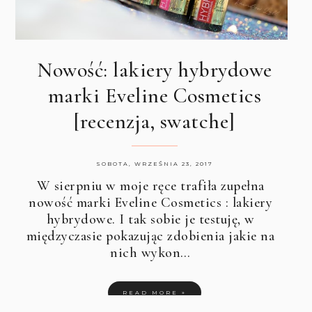
Nowość: lakiery hybrydowe
marki Eveline Cosmetics
[recenzja, swatche]
SOBOTA, WRZEŚNIA 23, 2017
W sierpniu w moje ręce trafiła zupełna
nowość marki
Eveline Cosmetics
: lakiery
hybrydowe. I tak sobie je testuję, w
międzyczasie pokazując zdobienia jakie na
nich wykon…
READ MORE »