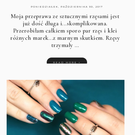
PONIEDZIAŁEK, PAŹDZIERNIKA 30, 2017
Moja przeprawa ze sztucznymi rzęsami jest
już dość długa i...skomplikowana.
Przerobiłam całkiem sporo par rzęs i klei
różnych marek...z marnym skutkiem. Rzęsy
trzymały …
READ MORE »