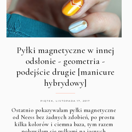
Pyłki magnetyczne w innej
odsłonie - geometria -
podejście drugie [manicure
hybrydowy]
PIĄTEK, LISTOPADA 17, 2017
Ostatnio pokazywałam pyłki magnetyczne
od Neess bez żadnych zdobień, po prostu
kilka kolorów i ciemna baza, tym razem
pobawiłam się pyłkami na jasnych