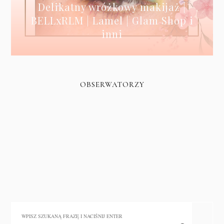
Delikatny wróżkowy makijaż |
BELLxRLM | Lamel | Glam Shop i
inni
OBSERWATORZY