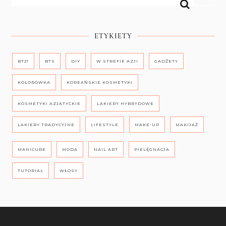
ETYKIETY
BT21
BTS
DIY
W STREFIE AZJI
GADŻETY
KOLORÓWKA
KOREAŃSKIE KOSMETYKI
KOSMETYKI AZJATYCKIE
LAKIERY HYBRYDOWE
LAKIERY TRADYCYJNE
LIFESTYLE
MAKE-UP
MAKIJAŻ
MANICURE
MODA
NAIL ART
PIELĘGNACJA
TUTORIAL
WŁOSY