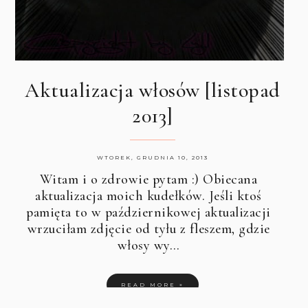
Aktualizacja włosów [listopad
2013]
WTOREK, GRUDNIA 10, 2013
Witam i o zdrowie pytam :) Obiecana
aktualizacja moich kudełków. Jeśli ktoś
pamięta to w październikowej aktualizacji
wrzuciłam zdjęcie od tyłu z fleszem, gdzie
włosy wy…
READ MORE »