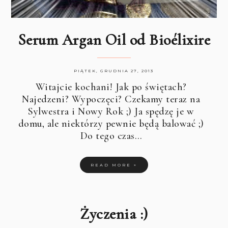
Serum Argan Oil od Bioélixire
PIĄTEK, GRUDNIA 27, 2013
Witajcie kochani! Jak po świętach?
Najedzeni? Wypoczęci? Czekamy teraz na
Sylwestra i Nowy Rok ;) Ja spędzę je w
domu, ale niektórzy pewnie będą balować ;)
Do tego czas…
READ MORE »
Życzenia :)