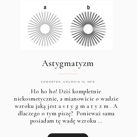
Astygmatyzm
CZWARTEK, GRUDNIA 12, 2013
Ho ho ho! Dziś kompletnie
niekosmetycznie, a mianowicie o wadzie
wzroku jaką jest
a s t y g m a t y z m
. A
dlaczego o tym piszę? Ponieważ sama
posiadam tę wadę wzroku …