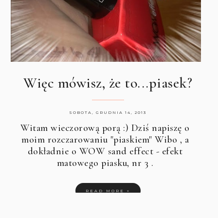
Więc mówisz, że to...piasek?
SOBOTA, GRUDNIA 14, 2013
Witam wieczorową porą :) Dziś napiszę o
moim rozczarowaniu "piaskiem"
Wibo
, a
dokładnie o WOW sand effect - efekt
matowego piasku, nr 3 .
READ MORE »