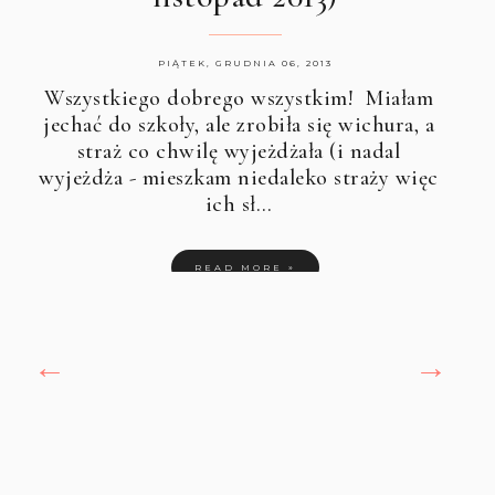
PIĄTEK, GRUDNIA 06, 2013
Wszystkiego dobrego wszystkim! Miałam
jechać do szkoły, ale zrobiła się wichura, a
straż co chwilę wyjeżdżała (i nadal
wyjeżdża - mieszkam niedaleko straży więc
ich sł…
READ MORE »
←
→