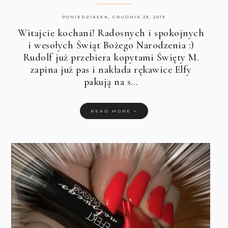
PONIEDZIAŁEK, GRUDNIA 23, 2013
Witajcie kochani! Radosnych i spokojnych
i wesołych Świąt Bożego Narodzenia :)
Rudolf już przebiera kopytami Święty M.
zapina już pas i nakłada rękawice Elfy
pakują na s…
READ MORE »