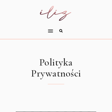
Polityka
Prywatności
̶̶̶ ̶ ̶ ̶ ̶ ̶ ̶̶̶ ̶ ̶ ̶ ̶ ̶ ̶̶̶ ̶ ̶ ̶ ̶ ̶ ̶̶̶ ̶ ̶ ̶ ̶ ̶ ̶̶̶ ̶ ̶ ̶ ̶ ̶ ̶̶̶ ̶ ̶ ̶ ̶ ̶ ̶̶̶ ̶ ̶ ̶ ̶ ̶ ̶̶̶ ̶ ̶ ̶ ̶ ̶̶̶̶ ̶ ̶ ̶ ̶ ̶ ̶̶̶ ̶ ̶ ̶ ̶ ̶