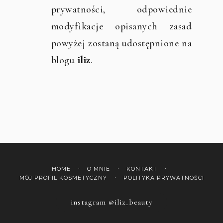
prywatności, odpowiednie
modyfikacje opisanych zasad
powyżej zostaną udostępnione na
blogu
iliz
.
HOME
O MNIE
KONTAKT
MÓJ PROFIL KOSMETYCZNY
POLITYKA PRYWATNOŚCI
instagram @iliz_beauty