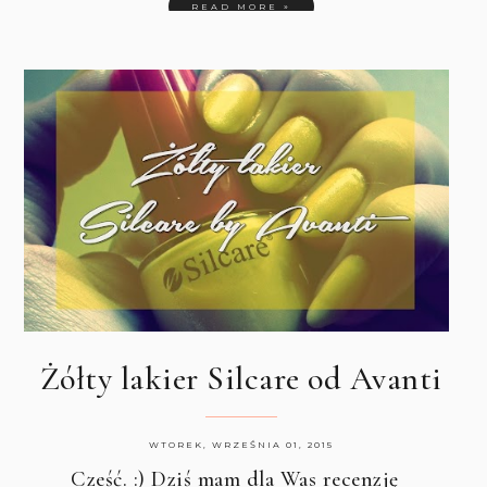
READ MORE »
Żółty lakier Silcare od Avanti
WTOREK, WRZEŚNIA 01, 2015
Cześć. :) Dziś mam dla Was recenzję