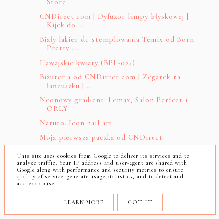
Store
CNDirect.com | Dyfuzor lampy błyskowej |
Kijek do ...
Biały lakier do stemplowania Temix od Born
Pretty ...
Hawajskie kwiaty (BPL-024)
Biżuteria od CNDirect.com | Zegarek na
łańcuszku |...
Neonowy gradient: Lemax, Salon Perfect i
ORLY
Naruto. Icon nail art
Moja pierwsza paczka od CNDirect
Perfumy na 102. Nicole Cosmetics. I pachnę
This site uses cookies from Google to deliver its services and to
jak...
analyze traffic. Your IP address and user-agent are shared with
Google along with performance and security metrics to ensure
Żółty lakier Silcare od Avanti
quality of service, generate usage statistics, and to detect and
address abuse.
SIERPNIA
LEARN MORE
GOT IT
LIPCA