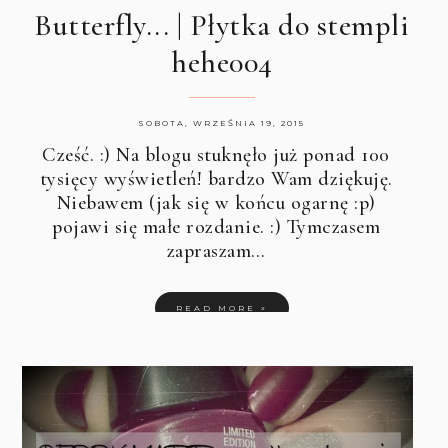
Butterfly... | Płytka do stempli
hehe004
SOBOTA, WRZEŚNIA 19, 2015
Cześć. :) Na blogu stuknęło już ponad 100
tysięcy wyświetleń! bardzo Wam dziękuję.
Niebawem (jak się w końcu ogarnę :p)
pojawi się małe rozdanie. :) Tymczasem
zapraszam…
READ MORE »