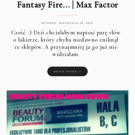
Fantasy Fire... | Max Factor
WTOREK, WRZEŚNIA 29, 2015
Cześć. :) Dziś chciałabym napisać parę słów
o lakierze, który chyba niedawno zniknął
ze sklepów. A przynajmniej ja go już nie
widziałam.
READ MORE »