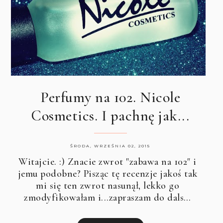
Perfumy na 102. Nicole
Cosmetics. I pachnę jak...
ŚRODA, WRZEŚNIA 02, 2015
Witajcie. :) Znacie zwrot "zabawa na 102" i
jemu podobne? Pisząc tę recenzje jakoś tak
mi się ten zwrot nasunął, lekko go
zmodyfikowałam i...zapraszam do dals…