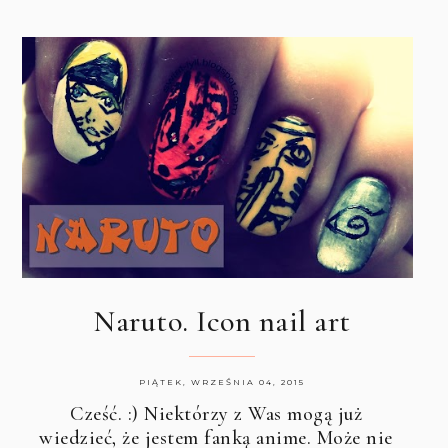
Naruto. Icon nail art
PIĄTEK, WRZEŚNIA 04, 2015
Cześć. :) Niektórzy z Was mogą już
wiedzieć, że jestem fanką anime. Może nie