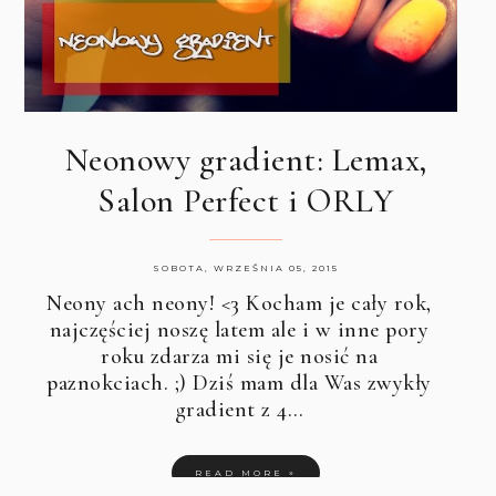
Neonowy gradient: Lemax,
Salon Perfect i ORLY
SOBOTA, WRZEŚNIA 05, 2015
Neony ach neony! <3 Kocham je cały rok,
najczęściej noszę latem ale i w inne pory
roku zdarza mi się je nosić na
paznokciach. ;) Dziś mam dla Was zwykły
gradient z 4…
READ MORE »