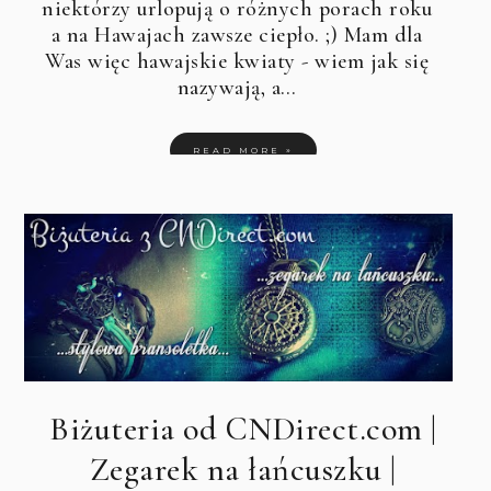
niektórzy urlopują o różnych porach roku
a na Hawajach zawsze ciepło. ;) Mam dla
Was więc hawajskie kwiaty - wiem jak się
nazywają, a…
READ MORE »
Biżuteria od CNDirect.com |
Zegarek na łańcuszku |