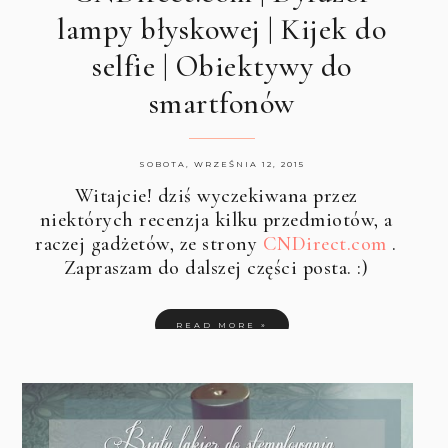
lampy błyskowej | Kijek do
selfie | Obiektywy do
smartfonów
SOBOTA, WRZEŚNIA 12, 2015
Witajcie! dziś wyczekiwana przez
niektórych recenzja kilku przedmiotów, a
raczej gadżetów, ze strony
CNDirect.com
.
Zapraszam do dalszej części posta. :)
READ MORE »