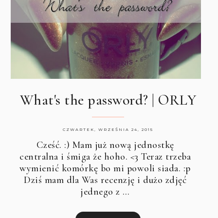
What's the password? | ORLY
CZWARTEK, WRZEŚNIA 24, 2015
Cześć. :) Mam już nową jednostkę
centralna i śmiga że hoho. <3 Teraz trzeba
wymienić komórkę bo mi powoli siada. :p
Dziś mam dla Was recenzję i dużo zdjęć
jednego z …