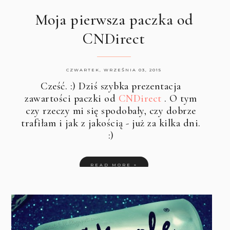
Moja pierwsza paczka od
CNDirect
CZWARTEK, WRZEŚNIA 03, 2015
Cześć. :) Dziś szybka prezentacja
zawartości paczki od
CNDirect
. O tym
czy rzeczy mi się spodobały, czy dobrze
trafiłam i jak z jakością - już za kilka dni.
:)
READ MORE »