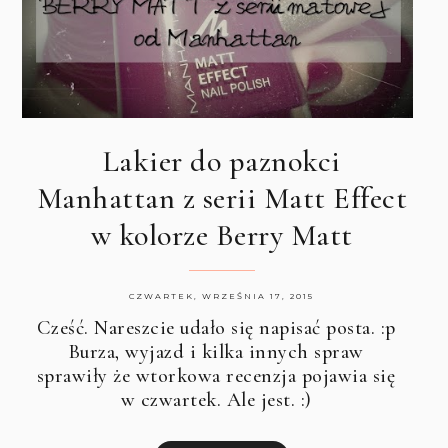
Lakier do paznokci
Manhattan z serii Matt Effect
w kolorze Berry Matt
CZWARTEK, WRZEŚNIA 17, 2015
Cześć. Nareszcie udało się napisać posta. :p
Burza, wyjazd i kilka innych spraw
sprawiły że wtorkowa recenzja pojawia się
w czwartek. Ale jest. :)