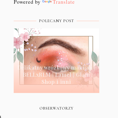
Powered by
Translate
POLECANY POST
Delikatny wróżkowy makijaż |
BELLxRLM | Lamel | Glam
Shop i inni
OBSERWATORZY
4