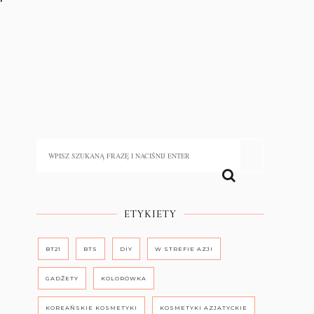
ETYKIETY
BT21
BTS
DIY
W STREFIE AZJI
GADŻETY
KOLORÓWKA
KOREAŃSKIE KOSMETYKI
KOSMETYKI AZJATYCKIE