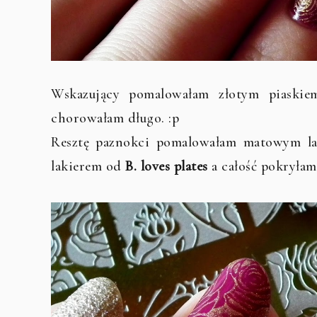
Wskazujący pomalowałam złotym piask
chorowałam długo. :p
Resztę paznokci pomalowałam matowym l
lakierem od
B. loves plates
a całość pokryła