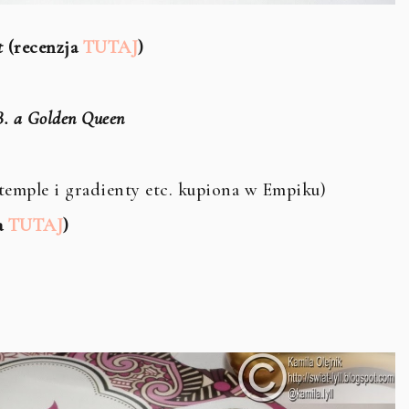
t
(recenzja
TUTAJ
)
. a Golden Queen
stemple i gradienty etc. kupiona w Empiku)
a
TUTAJ
)