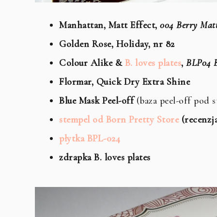
Manhattan, Matt Effect,
004 Berry Mat
Golden Rose, Holiday, nr 82
Colour Alike &
B. loves plates
,
BLP04 B
Flormar, Quick Dry Extra Shine
Blue Mask Peel-off
(baza peel-off pod 
stempel od Born Pretty Store
(recenzj
płytka BPL-024
zdrapka B. loves plates