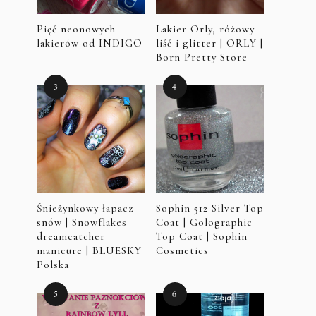
Pięć neonowych
Lakier Orly, różowy
lakierów od INDIGO
liść i glitter | ORLY |
Born Pretty Store
Śnieżynkowy łapacz
Sophin 512 Silver Top
snów | Snowflakes
Coat | Golographic
dreamcatcher
Top Coat | Sophin
manicure | BLUESKY
Cosmetics
Polska