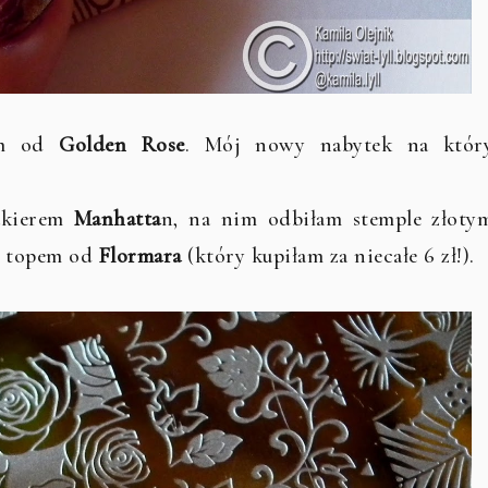
iem od
Golden Rose
. Mój nowy nabytek na któr
akierem
Manhatta
n, na nim odbiłam stemple złoty
m topem od
Flormara
(który kupiłam za niecałe 6 zł!).