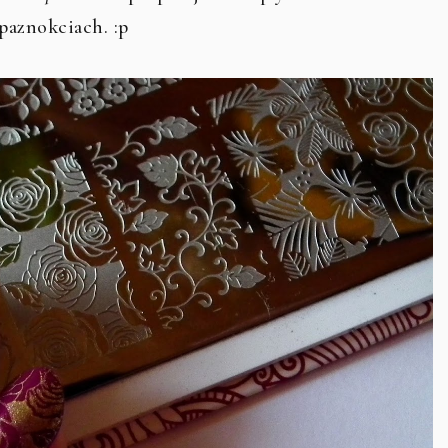
 paznokciach. :p