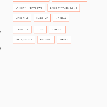
LAKIERY HYBRYDOWE
LAKIERY TRADYCYJNE
LIFESTYLE
MAKE-UP
MAKIJAŻ
MANICURE
MODA
NAIL ART
y
PIELĘGNACJA
TUTORIAL
WŁOSY
m