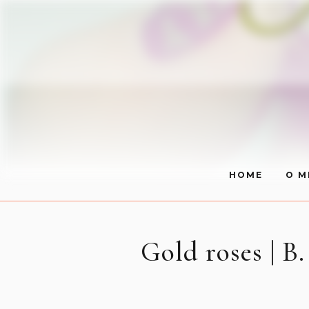
HOME
O M
Gold roses | B.