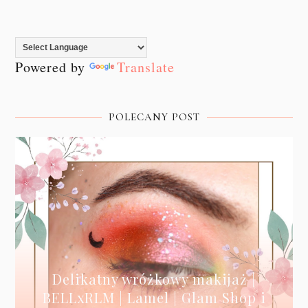
Powered by
Translate
POLECANY POST
Delikatny wróżkowy makijaż |
BELLxRLM | Lamel | Glam Shop i