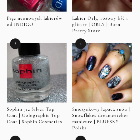
Pięć neonowych lakierów
Lakier Orly, różowy liść i
od INDIGO
glitter | ORLY | Born
Pretty Store
Sophin 512 Silver Top
Śnieżynkowy łapacz snów |
Coat | Golographic Top
Snowflakes dreamcatcher
Coat | Sophin Cosmetics
manicure | BLUESKY
Polska