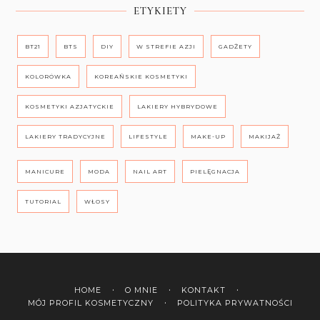
ETYKIETY
BT21
BTS
DIY
W STREFIE AZJI
GADŻETY
KOLORÓWKA
KOREAŃSKIE KOSMETYKI
KOSMETYKI AZJATYCKIE
LAKIERY HYBRYDOWE
LAKIERY TRADYCYJNE
LIFESTYLE
MAKE-UP
MAKIJAŻ
MANICURE
MODA
NAIL ART
PIELĘGNACJA
TUTORIAL
WŁOSY
HOME
O MNIE
KONTAKT
MÓJ PROFIL KOSMETYCZNY
POLITYKA PRYWATNOŚCI