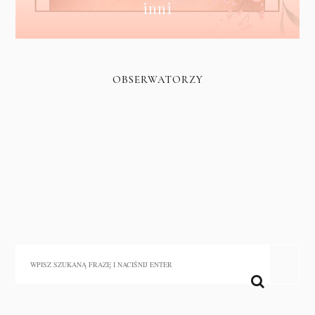
inni
OBSERWATORZY