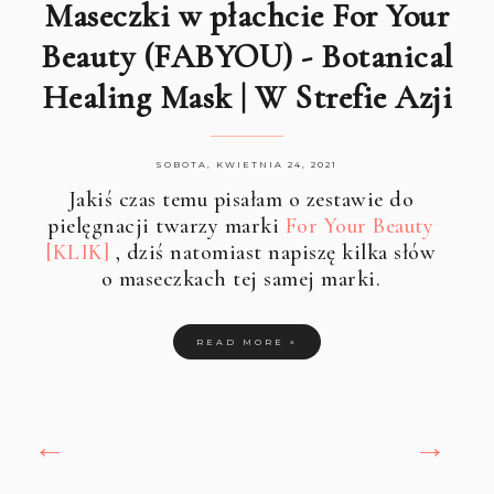
Maseczki w płachcie For Your
Beauty (FABYOU) - Botanical
Healing Mask | W Strefie Azji
SOBOTA, KWIETNIA 24, 2021
Jakiś czas temu pisałam o zestawie do
pielęgnacji twarzy marki
For Your Beauty
[KLIK]
, dziś natomiast napiszę kilka słów
o maseczkach tej samej marki.
READ MORE »
←
→