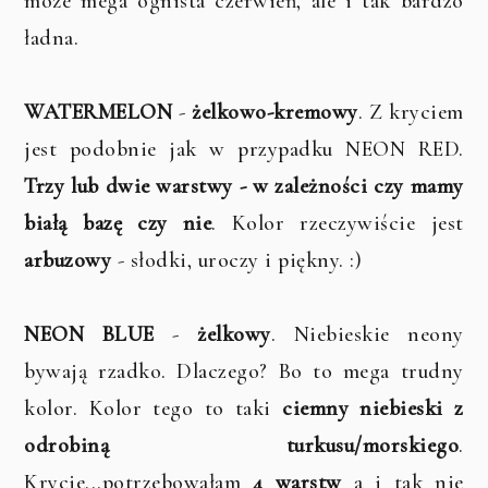
może mega ognista czerwień, ale i tak bardzo
ładna.
WATERMELON
-
żelkowo-kremowy
. Z kryciem
jest podobnie jak w przypadku NEON RED.
Trzy lub dwie warstwy - w zależności czy mamy
białą bazę czy nie
. Kolor rzeczywiście jest
arbuzowy
- słodki, uroczy i piękny. :)
NEON BLUE
-
żelkowy
. Niebieskie neony
bywają rzadko. Dlaczego? Bo to mega trudny
kolor. Kolor tego to taki
ciemny niebieski z
odrobiną turkusu/morskiego
.
Krycie...potrzebowałam
4 warstw
a i tak nie