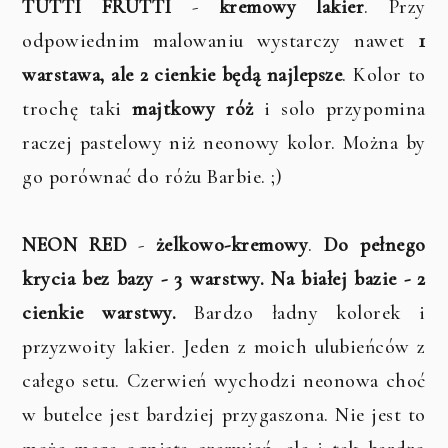
TUTTI FRUTTI
-
kremowy lakier
. Przy
odpowiednim malowaniu wystarczy nawet
1
warstawa, ale 2 cienkie będą najlepsze
. Kolor to
trochę taki
majtkowy róż
i solo przypomina
raczej pastelowy niż neonowy kolor. Można by
go porównać do różu Barbie. ;)
NEON RED
-
żelkowo-kremowy
.
Do pełnego
krycia bez bazy - 3 warstwy. Na białej bazie - 2
cienkie warstwy.
Bardzo ładny kolorek i
przyzwoity lakier. Jeden z moich ulubieńców z
całego setu. Czerwień wychodzi neonowa choć
w butelce jest bardziej przygaszona. Nie jest to