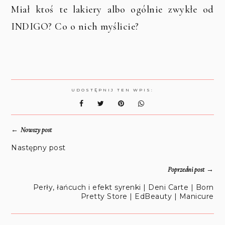
Miał ktoś te lakiery albo ogólnie zwykłe od
INDIGO? Co o nich myślicie?
UDOSTĘPNIJ TEN WPIS:
←
Nowszy post
Następny post
→
Poprzedni post
Perły, łańcuch i efekt syrenki | Deni Carte | Born
Pretty Store | EdBeauty | Manicure