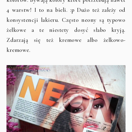
kolorów. Bywają kolory które potrzebują nawet
4 warstw! I to na bieli. :p Dużo też zależy od
konsystencji lakieru. Często neony są typowo
żelkowe a te niestety dosyć słabo kryją.
Zdarzają się też kremowe albo żelkowo-
kremowe.