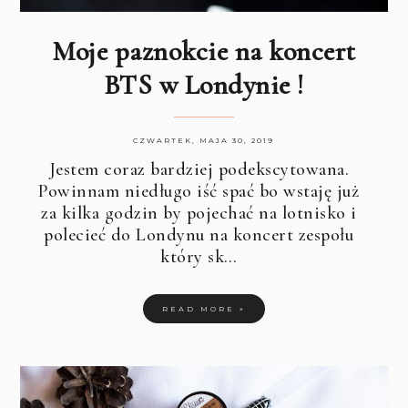
Moje paznokcie na koncert
BTS w Londynie !
CZWARTEK, MAJA 30, 2019
Jestem coraz bardziej podekscytowana.
Powinnam niedługo iść spać bo wstaję już
za kilka godzin by pojechać na lotnisko i
polecieć do Londynu na koncert zespołu
który sk…
READ MORE »