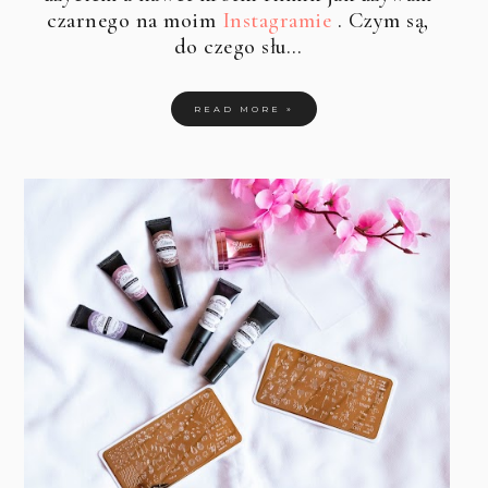
czarnego na moim
Instagramie
. Czym są,
do czego słu…
READ MORE »