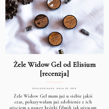
Żele Widow Gel od Elisium
[recenzja]
PONIEDZIAŁEK, MAJA 20, 2019
Żele
Widow Gel
mam już u siebie jakiś
czas, pokazywałam już zdobienie z ich
użyciem a nawet krótki filmik jak używam