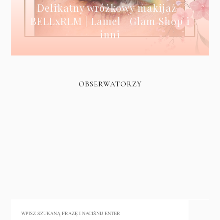
Delikatny wróżkowy makijaż |
BELLxRLM | Lamel | Glam Shop i
inni
OBSERWATORZY