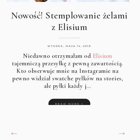
Nowość! Stemplowanie żelami
z Elisium
WTOREK, MAJA 14, 2019
Niedawno otrzymałam od
Elisium
tajemniczą przesyłkę z pewną zawartością.
Kto obserwuje mnie na Instagramie na
pewno widział swatche pyłków na stories,
ale pyłki każdy j…
READ MORE »
←
→