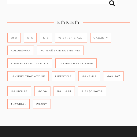
ETYKIETY
BT21
BTS
DIY
W STREFIE AZJI
GADŻETY
KOLORÓWKA
KOREAŃSKIE KOSMETYKI
KOSMETYKI AZJATYCKIE
LAKIERY HYBRYDOWE
LAKIERY TRADYCYJNE
LIFESTYLE
MAKE-UP
MAKIJAŻ
MANICURE
MODA
NAIL ART
PIELĘGNACJA
TUTORIAL
WŁOSY