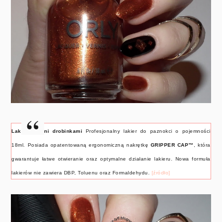
Lakier z mini drobinkami
Profesjonalny lakier do paznokci o pojemności
18ml. Posiada opatentowaną ergonomiczną nakrętkę
GRIPPER CAP™
, która
gwarantuje łatwe otwieranie oraz optymalne działanie lakieru. Nowa formuła
lakierów nie zawiera DBP, Toluenu oraz Formaldehydu.
[źródło]