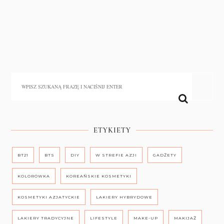
ETYKIETY
BT21
BTS
DIY
W STREFIE AZJI
GADŻETY
KOLORÓWKA
KOREAŃSKIE KOSMETYKI
KOSMETYKI AZJATYCKIE
LAKIERY HYBRYDOWE
LAKIERY TRADYCYJNE
LIFESTYLE
MAKE-UP
MAKIJAŻ