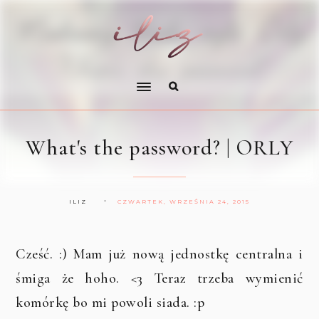
What's the password? | ORLY
ILIZ
CZWARTEK, WRZEŚNIA 24, 2015
Cześć. :) Mam już nową jednostkę centralna i
śmiga że hoho. <3 Teraz trzeba wymienić
komórkę bo mi powoli siada. :p