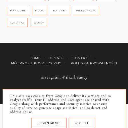
MANICURE
MODA
NAIL ART
PIELĘGNACJA
TUTORIAL
WŁOSY
HOME
O MNIE
KONTAKT
MÓJ PROFIL KOSMETYCZNY
POLITYKA PRYWATNOŚCI
instagram @iliz_beauty
COPYRIGHT ©
ILIZ
This site uses cookies from Google to deliver its services and to
BLOG DESIGN:
KAROGRAFIA.PL
analyze traffic. Your IP address and user-agent are shared with
Google along with performance and security metrics to ensure
quality of service, generate usage statistics, and to detect and
address abuse.
LEARN MORE
GOT IT