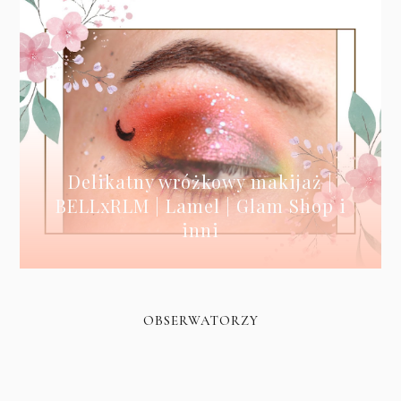
Delikatny wróżkowy makijaż |
BELLxRLM | Lamel | Glam Shop i
inni
OBSERWATORZY