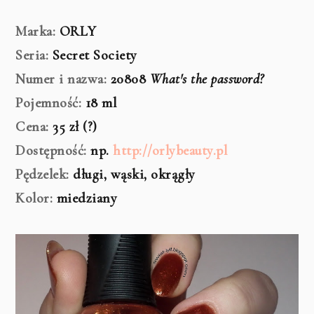
Marka:
ORLY
Seria:
Secret Society
Numer i nazwa:
20808
What's the password?
Pojemność:
18 ml
Cena:
35 zł (?)
Dostępność:
np.
http://orlybeauty.pl
Pędzelek:
długi, wąski, okrągły
Kolor:
miedziany