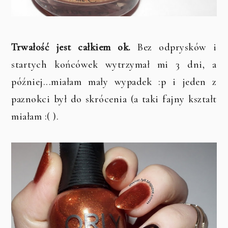
Trwałość jest całkiem ok.
Bez odprysków i
startych końcówek wytrzymał mi 3 dni, a
później...miałam mały wypadek :p i jeden z
paznokci był do skrócenia (a taki fajny kształt
miałam :( ).