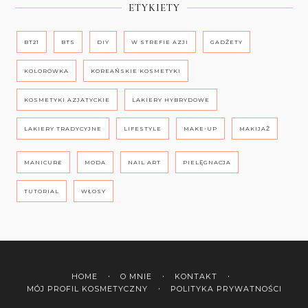
ETYKIETY
BT21
BTS
DIY
W STREFIE AZJI
GADŻETY
KOLORÓWKA
KOREAŃSKIE KOSMETYKI
KOSMETYKI AZJATYCKIE
LAKIERY HYBRYDOWE
LAKIERY TRADYCYJNE
LIFESTYLE
MAKE-UP
MAKIJAŻ
MANICURE
MODA
NAIL ART
PIELĘGNACJA
TUTORIAL
WŁOSY
HOME
O MNIE
KONTAKT
MÓJ PROFIL KOSMETYCZNY
POLITYKA PRYWATNOŚCI