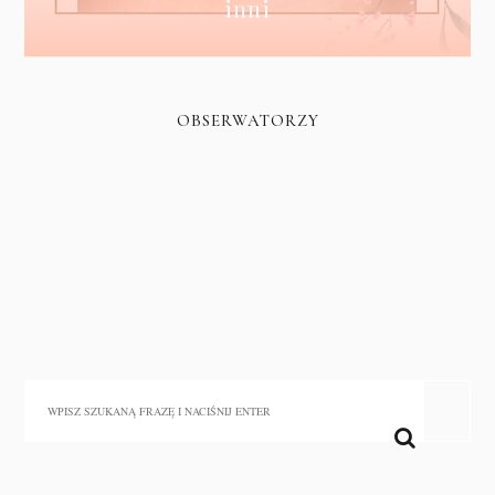
inni
OBSERWATORZY