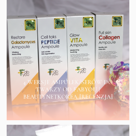
4 WERSJE AMPUŁEK/SERÓW DO
TWARZY OD FABYOU |
BEAUTYNETKOREA [RECENZJA]