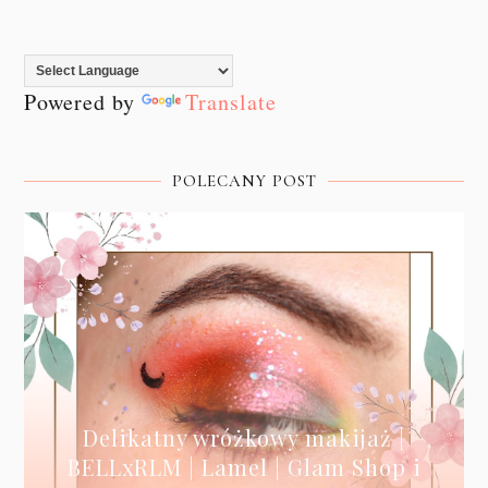
Powered by
Translate
POLECANY POST
Delikatny wróżkowy makijaż |
BELLxRLM | Lamel | Glam Shop i