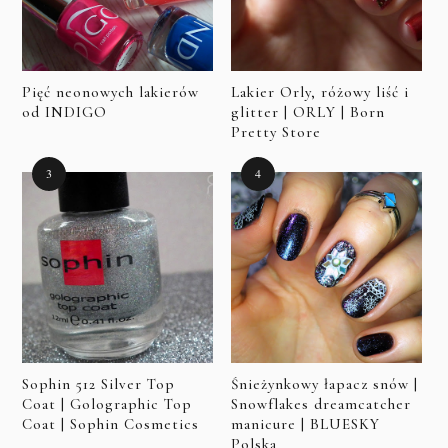
Pięć neonowych lakierów
Lakier Orly, różowy liść i
od INDIGO
glitter | ORLY | Born
Pretty Store
Sophin 512 Silver Top
Śnieżynkowy łapacz snów |
Coat | Golographic Top
Snowflakes dreamcatcher
Coat | Sophin Cosmetics
manicure | BLUESKY
Polska