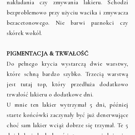
nakładania czy zmywania lakieru. Schodzi
bezproblemowo przy użyciu wacika i zmywacza
bezacetonowego. Nie barwi paznokci czy
skórek wokół.
PIGMENTACJA & TRWAŁOŚĆ
Do pełnego krycia wystarczą dwie warstwy,
które schną bardzo szybko. Trzecią warstwą
jest tutaj top, który przedłuża dodatkowo
trwałość lakieru o dodatkowe dni.
U mnie ten lakier wytrzymał 5 dni, później
starte końcówki zaczynały być już denerwujące
choć sam lakier wciąż dobrze się trzymał. Te 5