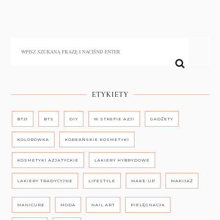
ETYKIETY
BT21
BTS
DIY
W STREFIE AZJI
GADŻETY
KOLORÓWKA
KOREAŃSKIE KOSMETYKI
KOSMETYKI AZJATYCKIE
LAKIERY HYBRYDOWE
LAKIERY TRADYCYJNE
LIFESTYLE
MAKE-UP
MAKIJAŻ
MANICURE
MODA
NAIL ART
PIELĘGNACJA