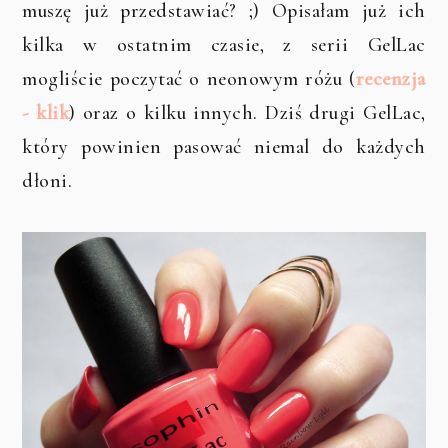
muszę już przedstawiać? ;) Opisałam już ich
kilka w ostatnim czasie, z serii GelLac
mogliście poczytać o neonowym różu (
recenzja
- klik
) oraz o kilku innych. Dziś drugi GelLac,
który powinien pasować niemal do każdych
dłoni.