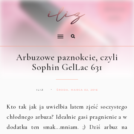
Arbuzowe paznokcie, czyli
Sophin GelLac 631
ILIZ
ŚRODA, MARCA 02, 2016
Kto tak jak ja uwielbia latem zjeść soczystego
chłodnego arbuza? Idealnie gasi pragnienie a w
dodatku ten smak...mniam. ;) Dziś arbuz na