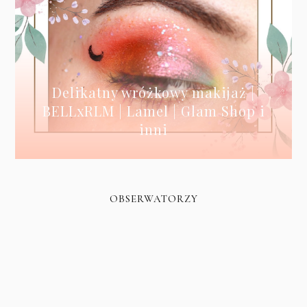
Delikatny wróżkowy makijaż |
BELLxRLM | Lamel | Glam Shop i
inni
OBSERWATORZY