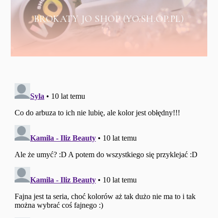
BROKATY JO SHOP (YO.SH.OP.PL)