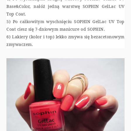
Base&Color, nałóż jedną warstwę SOPHIN GelLac UV
Top Coat.
5) Po całkowitym wyschnięciu SOPHIN GelLac UV Top
Coat ciesz się 7-dniowym manicure od SOPHIN.
6) Lakiery (kolor i top) lekko zmywa się bezacetonowym
zmywaczem.