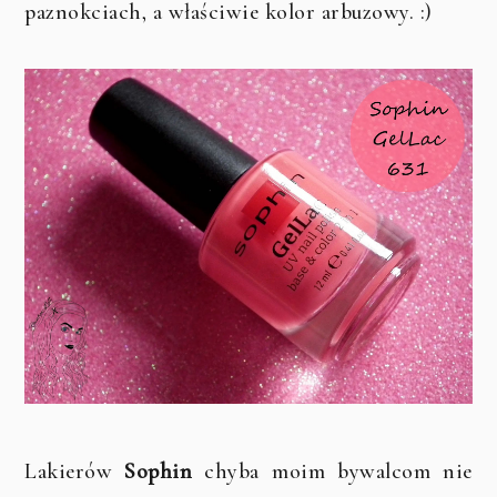
paznokciach, a właściwie kolor arbuzowy. :)
Lakierów
Sophin
chyba moim bywalcom nie