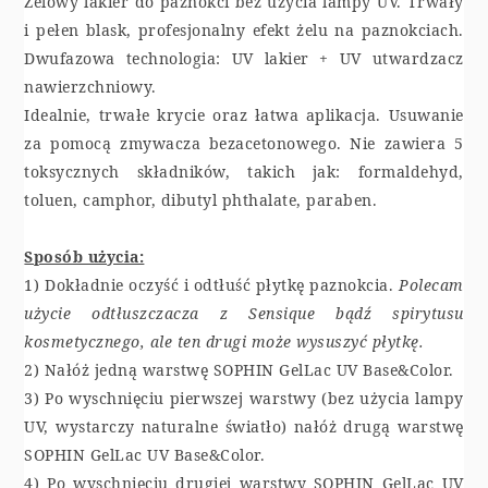
Żelowy lakier do paznokci bez użycia lampy UV. Trwały
i pełen blask, profesjonalny efekt żelu na paznokciach.
Dwufazowa technologia: UV lakier + UV utwardzacz
nawierzchniowy.
Idealnie, trwałe krycie oraz łatwa aplikacja. Usuwanie
za pomocą zmywacza bezacetonowego. Nie zawiera 5
toksycznych składników, takich jak: formaldehyd,
toluen, camphor, dibutyl phthalate, paraben.
Sposób użycia:
1) Dokładnie oczyść i odtłuść płytkę paznokcia.
Polecam
użycie odtłuszczacza z Sensique bądź spirytusu
kosmetycznego, ale ten drugi może wysuszyć płytkę.
2) Nałóż jedną warstwę SOPHIN GelLac UV Base&Color.
3) Po wyschnięciu pierwszej warstwy (bez użycia lampy
UV, wystarczy naturalne światło) nałóż drugą warstwę
SOPHIN GelLac UV Base&Color.
4) Po wyschnięciu drugiej warstwy SOPHIN GelLac UV