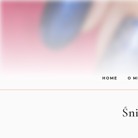
HOME
O M
Śn