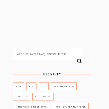
ETYKIETY
BT21
BTS
DIY
W STREFIE AZJI
GADŻETY
KOLORÓWKA
KOREAŃSKIE KOSMETYKI
KOSMETYKI AZJATYCKIE