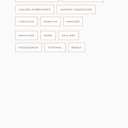
LAKIERY HYBRYDOWE
LAKIERY TRADYCYJNE
LIFESTYLE
MAKE-UP
MAKIJAŻ
MANICURE
MODA
NAIL ART
PIELĘGNACJA
TUTORIAL
WŁOSY