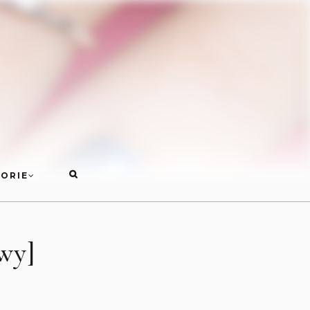
ORIE
wy]