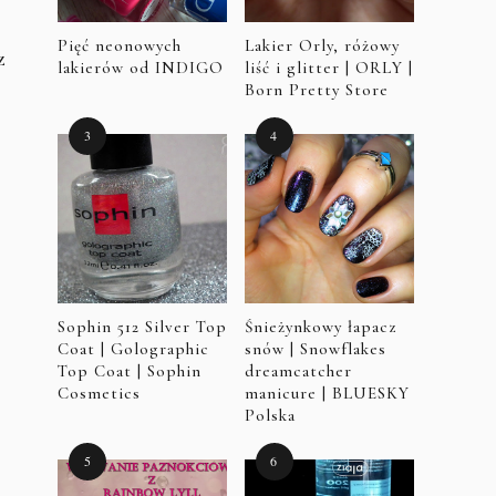
Pięć neonowych
Lakier Orly, różowy
z
lakierów od INDIGO
liść i glitter | ORLY |
Born Pretty Store
Sophin 512 Silver Top
Śnieżynkowy łapacz
Coat | Golographic
snów | Snowflakes
Top Coat | Sophin
dreamcatcher
Cosmetics
manicure | BLUESKY
Polska