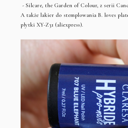
- Silcare, the Garden of Colour, z serii Can
A także lakier do stemplowania B. loves plat
płytki XY-Z31 (aliexpress).