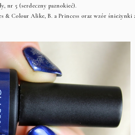
dy, nr 5 (serdeczny paznokieć).
es & Colour Alike, B. a Princess oraz wzór śnieżynki 