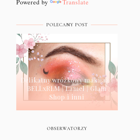
Powered by
Translate
POLECANY POST
Delikatny wróżkowy makijaż |
BELLxRLM | Lamel | Glam
Shop i inni
OBSERWATORZY