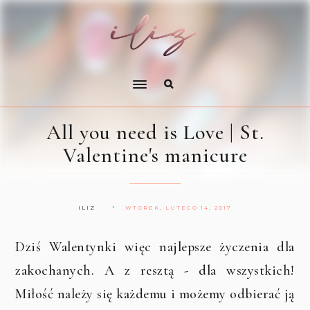
All you need is Love | St.
Valentine's manicure
ILIZ
WTOREK, LUTEGO 14, 2017
Dziś Walentynki więc najlepsze życzenia dla
zakochanych. A z resztą - dla wszystkich!
Miłość należy się każdemu i możemy odbierać ją