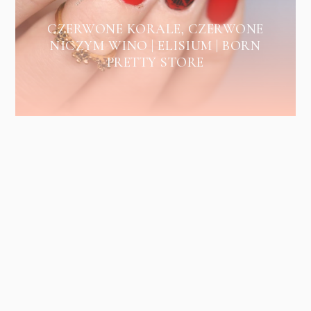
CZERWONE KORALE, CZERWONE
NICZYM WINO | ELISIUM | BORN
PRETTY STORE