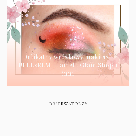
Delikatny wróżkowy makijaż |
BELLxRLM | Lamel | Glam Shop i
inni
OBSERWATORZY