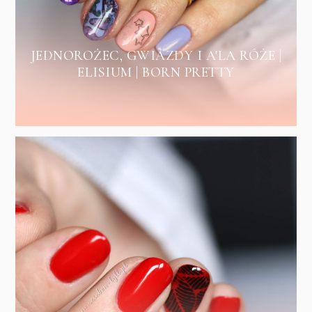
JEDNOROŻEC, GWIAZDY I A'LA RÓŻE |
ELISIUM | BORN PRETTY