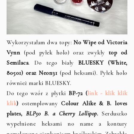
Wykorzystałam dwa topy:
No Wipe od Victoria
Vynn
(pod pyłek holo) oraz zwykły
top od
Semilaca
. Do tego biały
BLUESKY (White,
80501) oraz Neon31
(pod heksami). Pyłek holo
również marki BLUESKY.
Do tego wzór z płytki
BP-72 (
link - klik klik
klik
)
ostemplowany
Colour Alike & B. loves
plates,
BLP50 B. a Cherry Lollipop
.
Serduszko
wypełnione heksami no name a kontury
namalowane cienkopisem kreślarskim. Zabrakło