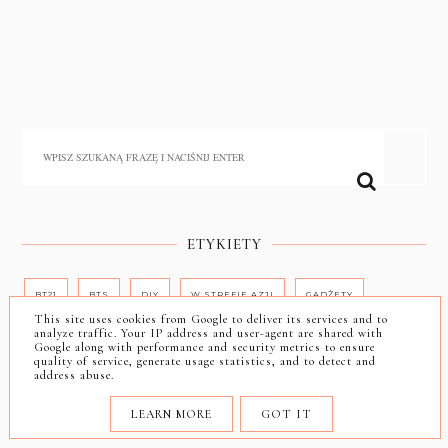
ETYKIETY
BT21
BTS
DIY
W STREFIE AZJI
GADŻETY
This site uses cookies from Google to deliver its services and to
analyze traffic. Your IP address and user-agent are shared with
KOLORÓWKA
KOREAŃSKIE KOSMETYKI
Google along with performance and security metrics to ensure
quality of service, generate usage statistics, and to detect and
address abuse.
KOSMETYKI AZJATYCKIE
LAKIERY HYBRYDOWE
LEARN MORE
GOT IT
LAKIERY TRADYCYJNE
LIFESTYLE
MAKE-UP
MAKIJAŻ