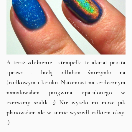
A teraz zdobienie - stempelki to akurat prosta
sprawa - bielą odbiłam śnieżynki na
środkowym i kciuku. Natomiast na serdecznym
namalowałam pingwina opatulonego w
czerwony szalik. ;) Nie wyszło mi może jak
planowałam ale w sumie wyszedł całkiem okay.
;)