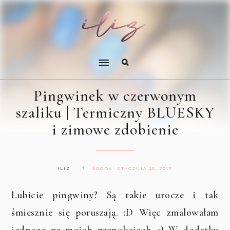
Pingwinek w czerwonym
szaliku | Termiczny BLUESKY
i zimowe zdobienie
ILIZ
ŚRODA, STYCZNIA 25, 2017
Lubicie pingwiny? Są takie urocze i tak
śmiesznie się poruszają. :D Więc zmalowałam
jednego na moich paznokciach. ;) W dodatku