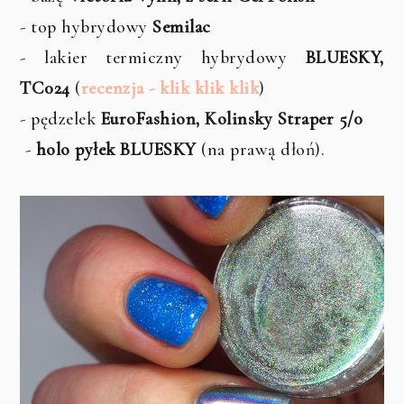
- top hybrydowy
Semilac
- lakier termiczny hybrydowy
BLUESKY,
TC024
(
recenzja - klik klik klik
)
- pędzelek
EuroFashion, Kolinsky Straper 5/0
-
holo pyłek BLUESKY
(na prawą dłoń).