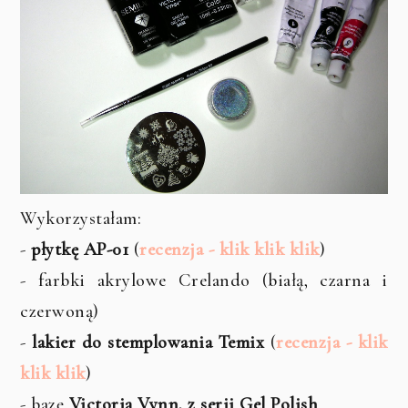
Wykorzystałam:
-
płytkę AP-01
(
recenzja - klik klik klik
)
- farbki akrylowe Crelando (białą, czarna i
czerwoną)
-
lakier do stemplowania Temix
(
recenzja - klik
klik klik
)
- bazę
Victoria Vynn, z serii Gel Polish