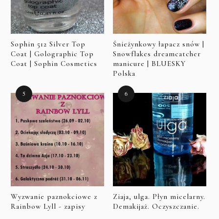
Sophin 512 Silver Top
Śnieżynkowy łapacz snów |
Coat | Golographic Top
Snowflakes dreamcatcher
Coat | Sophin Cosmetics
manicure | BLUESKY
Polska
Wyzwanie paznokciowe z
Ziaja, ulga. Płyn micelarny.
Rainbow Lyll - zapisy
Demakijaż. Oczyszczanie.