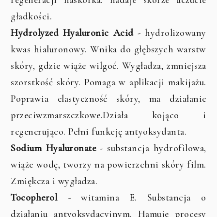
regeneracji naskórka. nadaje skórze uczucie
gładkości.
Hydrolyzed Hyaluronic Acid
- hydrolizowany
kwas hialuronowy. Wnika do głębszych warstw
skóry, gdzie wiąże wilgoć. Wygładza, zmniejsza
szorstkość skóry. Pomaga w aplikacji makijażu.
Poprawia elastyczność skóry, ma działanie
przeciwzmarszczkowe.Działa kojąco i
regenerująco. Pełni funkcję antyoksydanta.
Sodium Hyaluronate
- substancja hydrofilowa,
wiąże wodę, tworzy na powierzchni skóry film.
Zmiękcza i wygładza.
Tocopherol
- witamina E. Substancja o
działaniu antyoksydacyjnym. Hamuje procesy