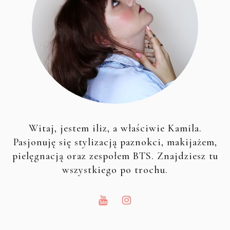
Witaj, jestem iliz, a właściwie Kamila.
Pasjonuję się stylizacją paznokci, makijażem,
pielęgnacją oraz zespołem BTS. Znajdziesz tu
wszystkiego po trochu.