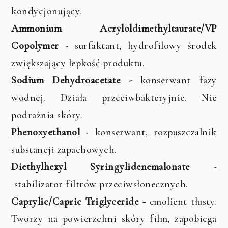
kondycjonujący.
Ammonium Acryloldimethyltaurate/VP
Copolymer
- surfaktant, hydrofilowy środek
zwiększający lepkość produktu.
Sodium Dehydroacetate -
konserwant fazy
wodnej. Działa przeciwbakteryjnie. Nie
podrażnia skóry.
Phenoxyethanol
- konserwant, rozpuszczalnik
substancji zapachowych.
Diethylhexyl Syringylidenemalonate
-
stabilizator filtrów przeciwsłonecznych.
Caprylic/Capric Triglyceride -
emolient tłusty.
Tworzy na powierzchni skóry film, zapobiega