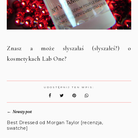
Znasz a może słyszałaś (słyszałeś?) o
kosmetykach Lab One?
UDOSTĘPNIJ TEN WPIS:
←
Nowszy post
Best Dressed od Morgan Taylor [recenzja,
swatche]