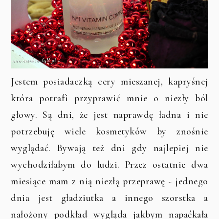
Jestem posiadaczką cery mieszanej, kapryśnej
która potrafi przyprawić mnie o niezły ból
głowy. Są dni, że jest naprawdę ładna i nie
potrzebuję wiele kosmetyków by znośnie
wyglądać. Bywają też dni gdy najlepiej nie
wychodziłabym do ludzi. Przez ostatnie dwa
miesiące mam z nią niezłą przeprawę - jednego
dnia jest gładziutka a innego szorstka a
nałożony podkład wygląda jakbym napaćkała