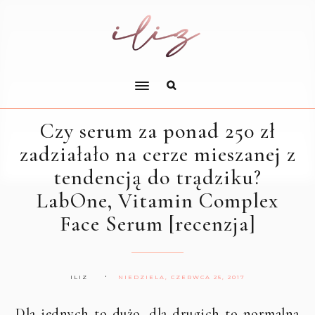
Czy serum za ponad 250 zł
zadziałało na cerze mieszanej z
tendencją do trądziku?
LabOne, Vitamin Complex
Face Serum [recenzja]
ILIZ
NIEDZIELA, CZERWCA 25, 2017
Dla jednych to dużo, dla drugich to normalna