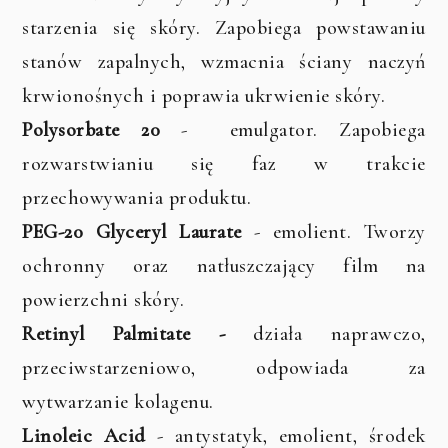
starzenia się skóry. Zapobiega powstawaniu
stanów zapalnych, wzmacnia ściany naczyń
krwionośnych i poprawia ukrwienie skóry.
Polysorbate 20
- emulgator. Zapobiega
rozwarstwianiu się faz w trakcie
przechowywania produktu.
PEG-20 Glyceryl Laurate
- emolient. Tworzy
ochronny oraz natłuszczający film na
powierzchni skóry.
Retinyl Palmitate -
działa naprawczo,
przeciwstarzeniowo, odpowiada za
wytwarzanie kolagenu.
Linoleic Acid
- antystatyk, emolient, środek