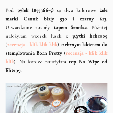
Pod
pyłek (#33366-5)
są dwa kolorowe
żele
marki Canni: biały 530 i czarny 613
.
Utwardzone zostały
topem Semilac
. Później
nałożyłam wzorek łusek z
płytki hehe005
(
recenzja - klik klik klik
)
srebrnym lakierem do
stemplowania Born Pretty
(
recenzja - klik klik
klik
). Na koniec nałożyłam
top No Wipe od
Elite99
.