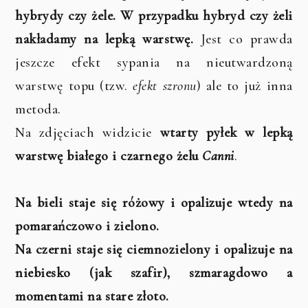
hybrydy czy żele. W przypadku hybryd czy żeli
nakładamy na lepką warstwę.
Jest co prawda
jeszcze efekt sypania na nieutwardzoną
warstwę topu (tzw.
efekt szronu
) ale to już inna
metoda.
Na zdjęciach widzicie
wtarty pyłek w lepką
warstwę białego i czarnego żelu
Canni
.
Na bieli staje się różowy i opalizuje wtedy na
pomarańczowo i zielono.
Na czerni staje się ciemnozielony i opalizuje na
niebiesko (jak szafir), szmaragdowo a
momentami na stare złoto.