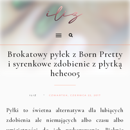
Brokatowy pyłek z Born Pretty
i syrenkowe zdobienie z płytką
hehe005
ILIZ
CZWARTEK, CZERWCA 22, 2017
Pyłki to świetna alternatywa dla lubiących
zdobienia ale niemających albo czasu albo
umiejętności do ich wykonywania. Pięknie