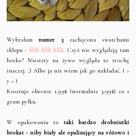
Wybrałam
numer 5
zachęcona swatchami
sklepu -
klik klik klik
. Czyż nie wyglądają tam
bosko? Niestety na żywo wygląda to trochę
inaczej. ;) Albo ja nie wiem jak go nakładać. ( >
y < )
Kosztuje obecnie 1,99$ (normalnie 3,99$) za 1
gram pyłku.
W opakowaniu to
taki bardzo drobniutki
brokat - niby biały ale opalizujący na różowo i