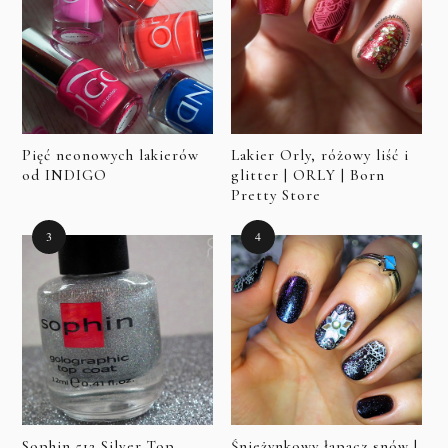
Pięć neonowych lakierów
Lakier Orly, różowy liść i
od INDIGO
glitter | ORLY | Born
Pretty Store
Sophin 512 Silver Top
Śnieżynkowy łapacz snów |