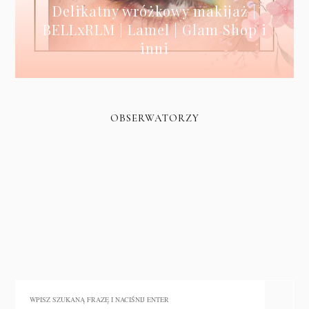
Delikatny wróżkowy makijaż |
BELLxRLM | Lamel | Glam Shop i
inni
OBSERWATORZY