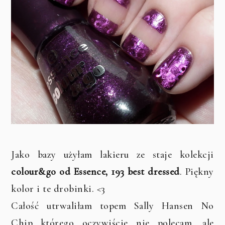
Jako bazy użyłam lakieru ze staje kolekcji
colour&go od Essence, 193 best dressed
. Piękny
kolor i te drobinki. <3
Całość utrwaliłam topem Sally Hansen No
Chip...którego oczywiście nie polecam, ale