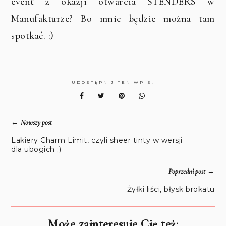
event z okazji otwarcia STENDERS w
Manufakturze? Bo mnie będzie można tam
spotkać. :)
UDOSTĘPNIJ TEN WPIS:
←
Nowszy post
Lakiery Charm Limit, czyli sheer tinty w wersji
dla ubogich ;)
→
Poprzedni post
Żyłki liści, błysk brokatu
Może zainteresuje Cię też: