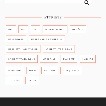
ETYKIETY
BT21
BTS
DIY
W STREFIE AZJI
GADŻETY
KOLORÓWKA
KOREAŃSKIE KOSMETYKI
KOSMETYKI AZJATYCKIE
LAKIERY HYBRYDOWE
LAKIERY TRADYCYJNE
LIFESTYLE
MAKE-UP
MAKIJAŻ
MANICURE
MODA
NAIL ART
PIELĘGNACJA
TUTORIAL
WŁOSY