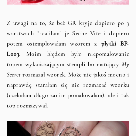
Z uwagi na to, że beż GR kryje dopiero po 3
warstwach "scaliłam" je Seche Vite i dopiero
potem ostemplowałam wzorem z
płytki BP-
L003
. Moim błędem było niepomalowanie
topem wykańczającym stempli bo matujący
My
Secret
rozmazał wzorek. Może nie jakoś mocno i
naprawdę starałam się nie rozmazać wzorku
(czekałam długo zanim pomalowałam), ale i tak
top rozmazywał.