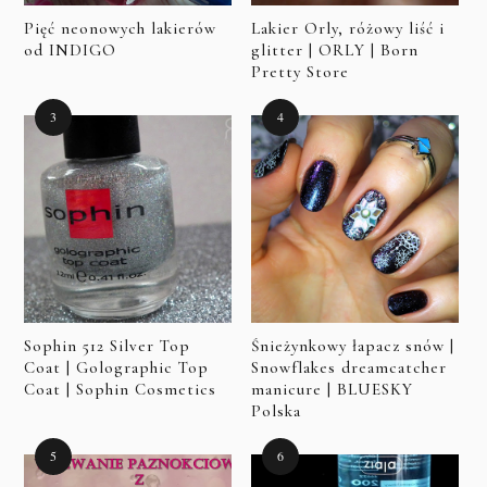
Pięć neonowych lakierów
Lakier Orly, różowy liść i
od INDIGO
glitter | ORLY | Born
Pretty Store
Sophin 512 Silver Top
Śnieżynkowy łapacz snów |
Coat | Golographic Top
Snowflakes dreamcatcher
Coat | Sophin Cosmetics
manicure | BLUESKY
Polska