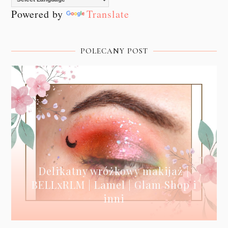
Powered by
Translate
POLECANY POST
Delikatny wróżkowy makijaż |
BELLxRLM | Lamel | Glam Shop i
inni