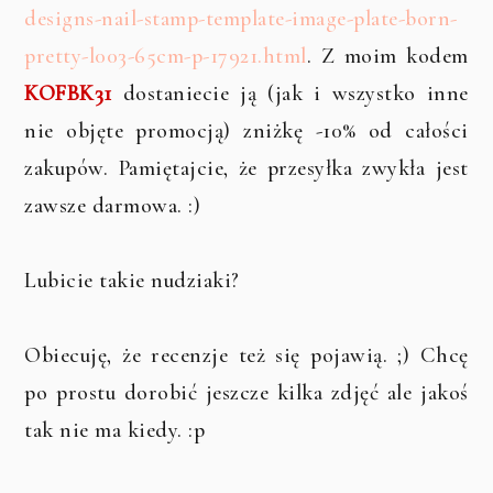
designs-nail-stamp-template-image-plate-born-
pretty-l003-65cm-p-17921.html
. Z moim kodem
KOFBK31
dostaniecie ją (jak i wszystko inne
nie objęte promocją) zniżkę -10% od całości
zakupów. Pamiętajcie, że przesyłka zwykła jest
zawsze darmowa. :)
Lubicie takie nudziaki?
Obiecuję, że recenzje też się pojawią. ;) Chcę
po prostu dorobić jeszcze kilka zdjęć ale jakoś
tak nie ma kiedy. :p