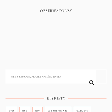
OBSERWATORZY
ETYKIETY
BT21
BTS
DIY
W STREFIE AZJI
GADŻETY