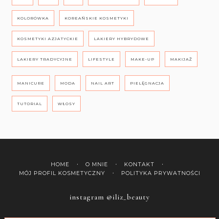
KOLORÓWKA
KOREAŃSKIE KOSMETYKI
KOSMETYKI AZJATYCKIE
LAKIERY HYBRYDOWE
LAKIERY TRADYCYJNE
LIFESTYLE
MAKE-UP
MAKIJAŻ
MANICURE
MODA
NAIL ART
PIELĘGNACJA
TUTORIAL
WŁOSY
HOME
O MNIE
KONTAKT
MÓJ PROFIL KOSMETYCZNY
POLITYKA PRYWATNOŚCI
instagram @iliz_beauty