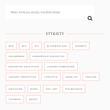
ETYKIETY
BT21
BTS
DIY
W STREFIE AZJI
GADŻETY
KOLORÓWKA
KOREAŃSKIE KOSMETYKI
KOSMETYKI AZJATYCKIE
LAKIERY HYBRYDOWE
LAKIERY TRADYCYJNE
LIFESTYLE
MAKE-UP
MAKIJAŻ
MANICURE
MODA
NAIL ART
PIELĘGNACJA
TUTORIAL
WŁOSY