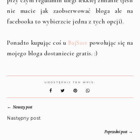
przy czym regulamin uległ lekkiej zmianie (jeśli
nie macie jak zaobserwować bloga ale na
facebooka to wybierzcie jedna z tych opcji).
Ponadto kupując coś u
BajSzer
powołując się na
mojego bloga dostaniecie gratis. :)
UDOSTĘPNIJ TEN WPIS:
←
Nowszy post
Następny post
→
Poprzedni post