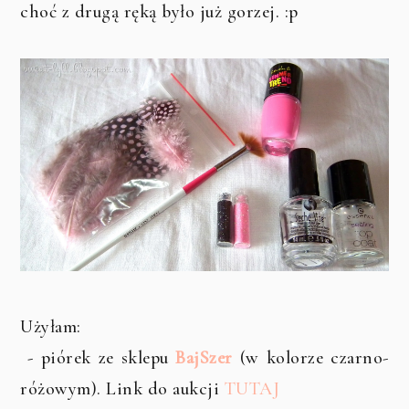
choć z drugą ręką było już gorzej. :p
Użyłam:
- piórek ze sklepu
BajSzer
(w kolorze czarno-
różowym). Link do aukcji
TUTAJ