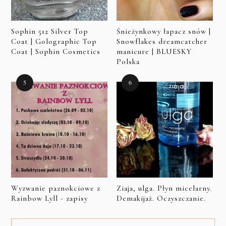
Sophin 512 Silver Top
Śnieżynkowy łapacz snów |
Coat | Golographic Top
Snowflakes dreamcatcher
Coat | Sophin Cosmetics
manicure | BLUESKY
Polska
Wyzwanie paznokciowe z
Ziaja, ulga. Płyn micelarny.
Rainbow Lyll - zapisy
Demakijaż. Oczyszczanie.