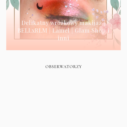
Delikatny wróżkowy makijaż |
BELLxRLM | Lamel | Glam Shop i
inni
OBSERWATORZY