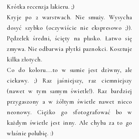
Krótka recenzja lakieru. ;)
Kryje po 2 warstwach. Nie smuży. Wysycha
dosyć szybko (oczywiście nie ekspresowo ;)).
Pędzelek średni, ścięty na płasko. Łatwo się
zmywa. Nie odbarwia płytki paznokci. Kosztuje
kilka złotych.
Co do koloru....to w sumie jest dziwny, ale
ciekawy. ;) Raz jaśniejszy, raz ciemniejszy
(nawet w tym samym świetle!). Raz bardziej
przygaszony a w żółtym świetle nawet nieco
neonowy. Ciężko go sfotografować bo w
każdym świetle jest inny. Ale chyba za to go
właśnie polubię. :)