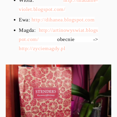
violet.blogspot.
com/
Ewa:
http://dihanea.blogspot.com
Magda:
http://artinowyswiat.blogs
pot.
com/
obecnie ->
http://zyciemagdy.pl