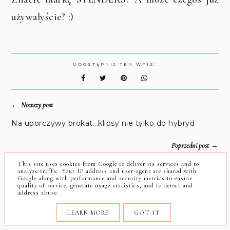
używałyście? :)
UDOSTĘPNIJ TEN WPIS:
←
Nowszy post
Na uporczywy brokat...klipsy nie tylko do hybryd
→
Poprzedni post
My Secret, Hot Colors: Shake Colors & Revolt
This site uses cookies from Google to deliver its services and to
analyze traffic. Your IP address and user-agent are shared with
Againts The Nude
Google along with performance and security metrics to ensure
quality of service, generate usage statistics, and to detect and
address abuse.
Może zainteresuje Cię też:
LEARN MORE
GOT IT