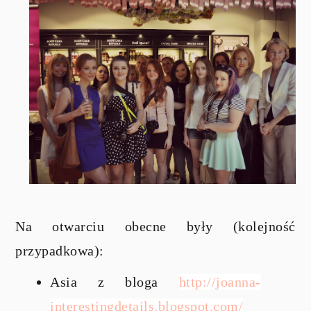
Na otwarciu obecne były (kolejność
przypadkowa):
Asia z bloga
http://joanna-
interestingdetails.blogspot.
com/