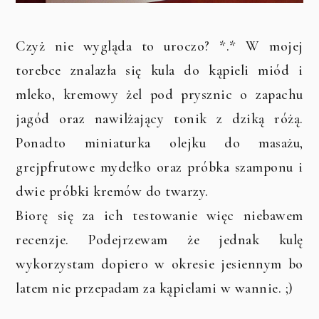
Czyż nie wygląda to uroczo? *.* W mojej
torebce znalazła się kula do kąpieli miód i
mleko, kremowy żel pod prysznic o zapachu
jagód oraz nawilżający tonik z dziką różą.
Ponadto miniaturka olejku do masażu,
grejpfrutowe mydełko oraz próbka szamponu i
dwie próbki kremów do twarzy.
Biorę się za ich testowanie więc niebawem
recenzje. Podejrzewam że jednak kulę
wykorzystam dopiero w okresie jesiennym bo
latem nie przepadam za kąpielami w wannie. ;)