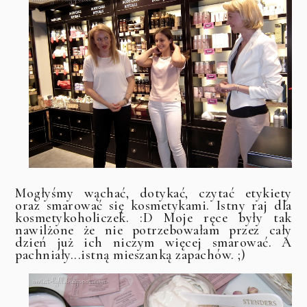
Mogłyśmy wąchać, dotykać, czytać etykiety
oraz smarować się kosmetykami. Istny raj dla
kosmetykoholiczek. :D Moje ręce były tak
nawilżone że nie potrzebowałam przez cały
dzień już ich niczym więcej smarować. A
pachniały...istną mieszanką zapachów. ;)