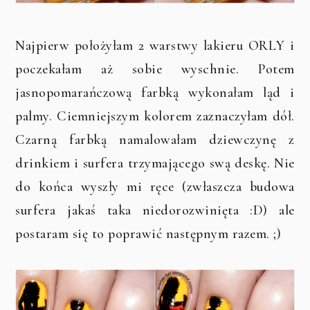
Najpierw położyłam 2 warstwy lakieru ORLY i
poczekałam aż sobie wyschnie. Potem
jasnopomarańczową farbką wykonałam ląd i
palmy. Ciemniejszym kolorem zaznaczyłam dół.
Czarną farbką namalowałam dziewczynę z
drinkiem i surfera trzymającego swą deskę. Nie
do końca wyszły mi ręce (zwłaszcza budowa
surfera jakaś taka niedorozwinięta :D) ale
postaram się to poprawić następnym razem. ;)