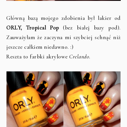
Główną bazą mojego zdobienia był lakier od
ORLY, Tropical Pop
(bez białej bazy pod).
Zauważyłam że zaczyna mi szybciej schnąć niż
jeszcze całkiem niedawno. :)
Reszta to farbki akrylowe
Crelando
.