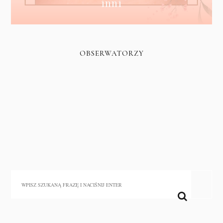
inni
OBSERWATORZY