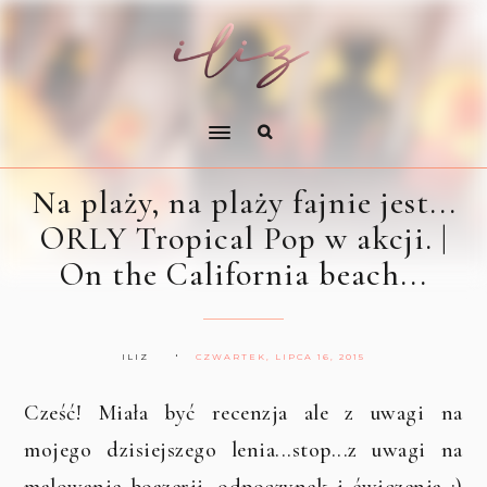
Na plaży, na plaży fajnie jest...
ORLY Tropical Pop w akcji. |
On the California beach...
ILIZ
CZWARTEK, LIPCA 16, 2015
Cześć! Miała być recenzja ale z uwagi na
mojego dzisiejszego lenia...stop...z uwagi na
malowanie boazerii, odpoczynek i ćwiczenia ;)