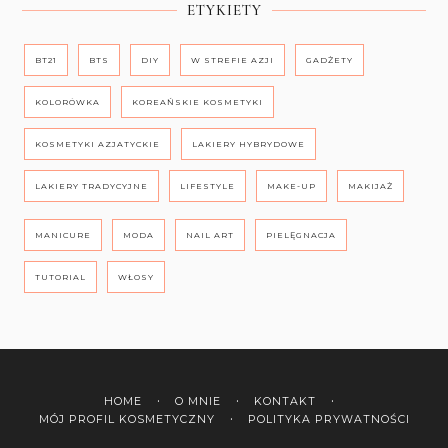
ETYKIETY
BT21
BTS
DIY
W STREFIE AZJI
GADŻETY
KOLORÓWKA
KOREAŃSKIE KOSMETYKI
KOSMETYKI AZJATYCKIE
LAKIERY HYBRYDOWE
LAKIERY TRADYCYJNE
LIFESTYLE
MAKE-UP
MAKIJAŻ
MANICURE
MODA
NAIL ART
PIELĘGNACJA
TUTORIAL
WŁOSY
HOME
O MNIE
KONTAKT
MÓJ PROFIL KOSMETYCZNY
POLITYKA PRYWATNOŚCI