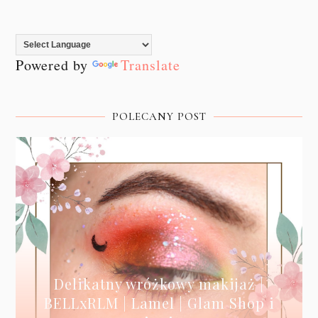
Powered by
Translate
POLECANY POST
Delikatny wróżkowy makijaż |
BELLxRLM | Lamel | Glam Shop i