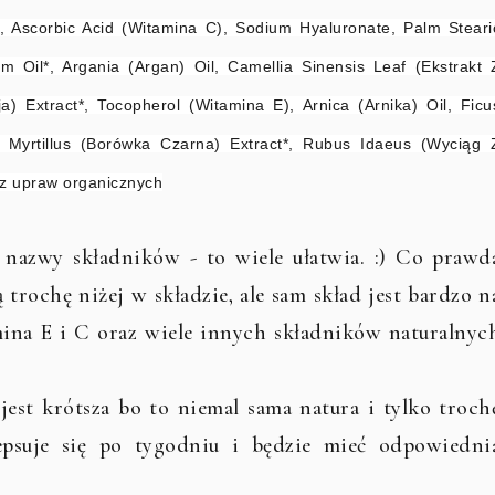
in, Ascorbic Acid (Witamina C), Sodium Hyaluronate, Palm Steari
 Oil*, Argania (Argan) Oil, Camellia Sinensis Leaf (Ekstrakt 
ja) Extract*, Tocopherol (Witamina E), Arnica (Arnika) Oil, Ficu
um Myrtillus (Borówka Czarna) Extract*, Rubus Idaeus (Wyciąg 
*z upraw organicznych
 nazwy składników - to wiele ułatwia. :) Co prawd
ą trochę niżej w składzie, ale sam skład jest bardzo n
amina E i C oraz wiele innych składników naturalnyc
est krótsza bo to niemal sama natura i tylko troch
epsuje się po tygodniu i będzie mieć odpowiedni