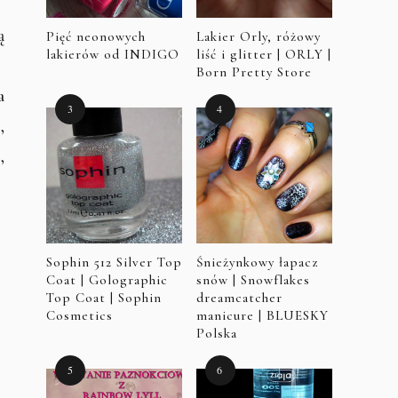
ą
Pięć neonowych
Lakier Orly, różowy
lakierów od INDIGO
liść i glitter | ORLY |
Born Pretty Store
a
,
,
Sophin 512 Silver Top
Śnieżynkowy łapacz
Coat | Golographic
snów | Snowflakes
Top Coat | Sophin
dreamcatcher
Cosmetics
manicure | BLUESKY
Polska