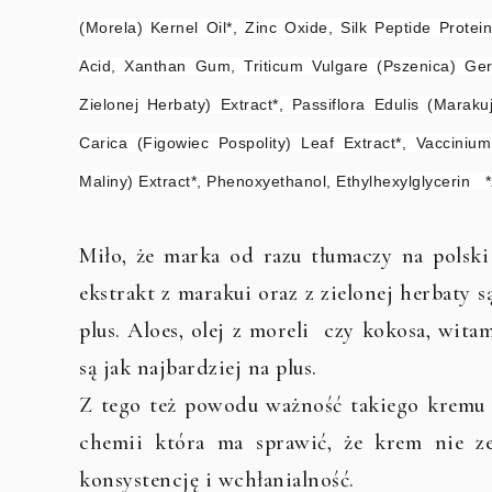
(Morela) Kernel Oil*, Zinc Oxide, Silk Peptide Prote
Acid, Xanthan Gum, Triticum Vulgare (Pszenica) Germ
Zielonej Herbaty) Extract*, Passiflora Edulis (Maraku
Carica (Figowiec Pospolity) Leaf Extract*, Vaccini
Maliny) Extract*, Phenoxyethanol, Ethylhexylglycerin 
Miło, że marka od razu tłumaczy na polski
ekstrakt z marakui oraz z zielonej herbaty s
plus. Aloes, olej z moreli czy kokosa, wit
są jak najbardziej na plus.
Z tego też powodu ważność takiego kremu j
chemii która ma sprawić, że krem nie z
konsystencję i wchłanialność.