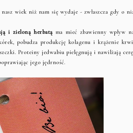
 nasz wiek niż nam się wydaje - zwłaszcza gdy o ni
ą i zieloną herbatą
ma mieć zbawienny wpływ n
kórek, pobudza produkcję kolagenu i krążenie krwi
zczki. Proteiny jedwabiu pielęgnują i nawilżają cerę
poprawiając jego jędrność.