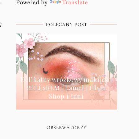
Powered by
Translate
.
ę
POLECANY POST
Delikatny wróżkowy makijaż |
BELLxRLM | Lamel | Glam
Shop i inni
OBSERWATORZY