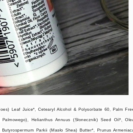
es) Leaf Juice*, Cetearyl Alcohol & Polysorbate 60, Palm Fre
u Palmowego), Helianthus Annuus (Słonecznik) Seed Oil*, Ole
*, Butyrospermum Parkii (Masło Shea) Butter*, Prunus Armeniac