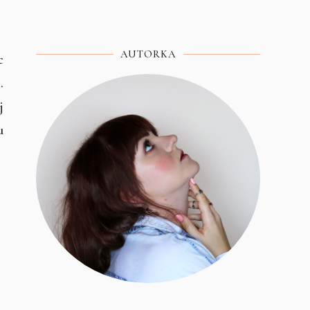
AUTORKA
c
.
j
u