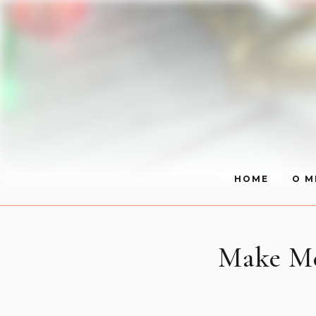
HOME
O M
Make Me 