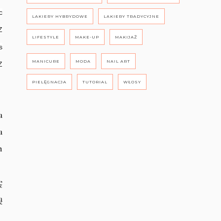
c
LAKIERY HYBRYDOWE
LAKIERY TRADYCYJNE
Z
LIFESTYLE
MAKE-UP
MAKIJAŻ
s
MANICURE
MODA
NAIL ART
Z
PIELĘGNACJA
TUTORIAL
WŁOSY
a
a
h
ę
ą