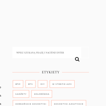
ETYKIETY
BT21
BTS
DIY
W STREFIE AZJI
e
GADŻETY
KOLORÓWKA
a
a
KOREAŃSKIE KOSMETYKI
KOSMETYKI AZJATYCKIE