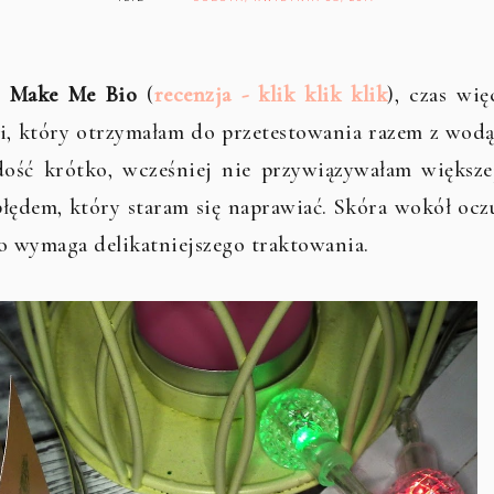
i Make Me Bio
(
recenzja - klik klik klik
), czas wię
i, który otrzymałam do przetestowania razem z wodą
ść krótko, wcześniej nie przywiązywałam większe
błędem, który staram się naprawiać. Skóra wokół ocz
ego wymaga delikatniejszego traktowania.