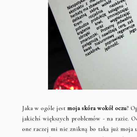
Jaka w ogóle jest
moja skóra wokół oczu
? Op
jakichś większych problemów - na razie. O
one raczej mi nie znikną bo taka już moja 