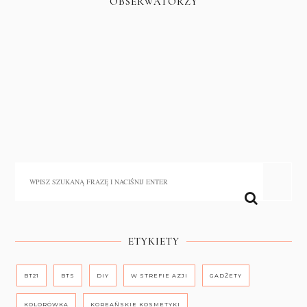
OBSERWATORZY
ETYKIETY
BT21
BTS
DIY
W STREFIE AZJI
GADŻETY
KOLORÓWKA
KOREAŃSKIE KOSMETYKI