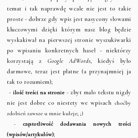
temat i tak naprawdę wcale nie jest to takie
proste - dobrze gdy wpis jest nasycony słowami
kluczowymi dzięki którym nasz blog będzie
wyskakiwał na pierwszej stronie wyszukiwarki
po wpisaniu konkretnych haseł - niektórzy
korzystają z
Google AdWords
, kiedyś było
darmowe, teraz jest płatne (a przynajmniej ja
tak to rozumiem);
-
- zbyt mało tekstu nigdy
ilość treści na stronie
nie jest dobre co niestety we wpisach
ch
oćby
zdobień zawsze u mnie kuleje; ;)
-
częstotliwość dodawania nowych treści
;
(wpisów/artykułów)