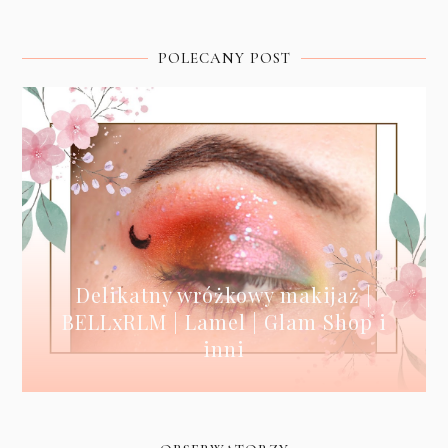
POLECANY POST
Delikatny wróżkowy makijaż |
BELLxRLM | Lamel | Glam Shop i
inni