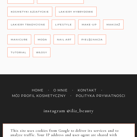
KOSMETYKI AZJATYCKIE
LAKIERY HYBRYDOWE
LAKIERY TRADYCYJNE
LIFESTYLE
MAKE-UP
MAKIJAŻ
MANICURE
MODA
NAIL ART
PIELĘGNACJA
TUTORIAL
WŁOSY
HOME
O MNIE
KONTAKT
MÓJ PROFIL KOSMETYCZNY
POLITYKA PRYWATNOŚCI
instagram @iliz_beauty
COPYRIGHT ©
ILIZ
This site uses cookies from Google to deliver its services and to
BLOG DESIGN:
KAROGRAFIA.PL
analyze traffic. Your IP address and user-agent are shared with