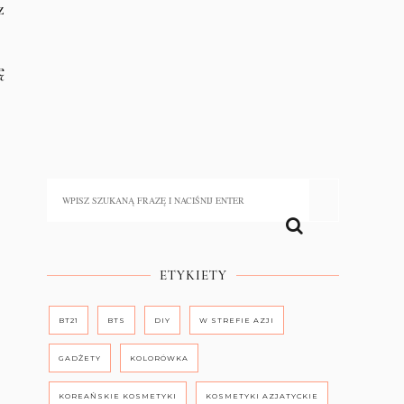
z
ę
ETYKIETY
BT21
BTS
DIY
W STREFIE AZJI
GADŻETY
KOLORÓWKA
KOREAŃSKIE KOSMETYKI
KOSMETYKI AZJATYCKIE