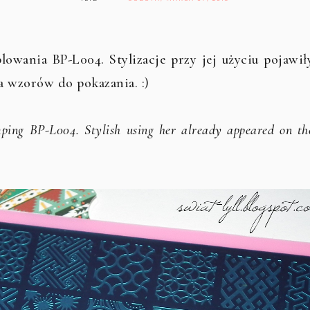
lowania BP-L004. Stylizacje przy jej użyciu pojawił
ka wzorów do pokazania. :)
mping BP-L004. Stylish using her already appeared on th