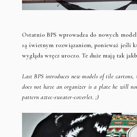
Ostatnio BPS wprowadza do nowych modeli
są świetnym rozwiązaniem, ponieważ jeśli kt
wygląda wręcz uroczo. Te duże mają tak jak
Last BPS introduces new models of tile cartons, 
does not have an organizer is a plate he will not
pattern aztec-sweater-coverlet. ;)