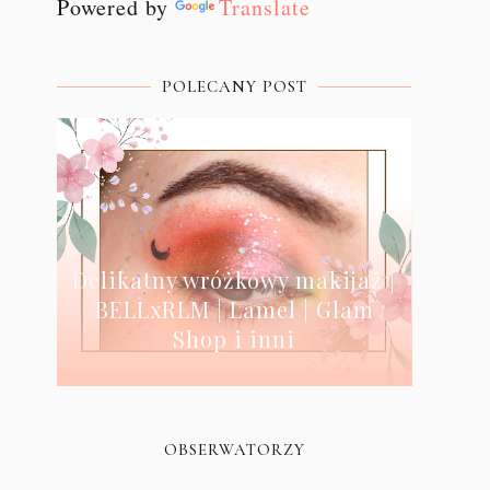
Powered by
Translate
POLECANY POST
Delikatny wróżkowy makijaż |
BELLxRLM | Lamel | Glam
Shop i inni
OBSERWATORZY