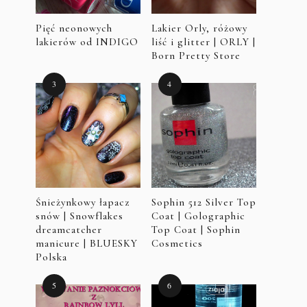
Pięć neonowych
Lakier Orly, różowy
lakierów od INDIGO
liść i glitter | ORLY |
Born Pretty Store
Śnieżynkowy łapacz
Sophin 512 Silver Top
snów | Snowflakes
Coat | Golographic
dreamcatcher
Top Coat | Sophin
manicure | BLUESKY
Cosmetics
Polska