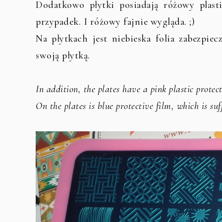
Dodatkowo płytki posiadają różowy plasti
przypadek. I różowy fajnie wygląda. ;)
Na płytkach jest niebieska folia zabezpiec
swoją płytką.
In addition, the plates have a pink plastic protect
On the plates is blue protective film, which is suf