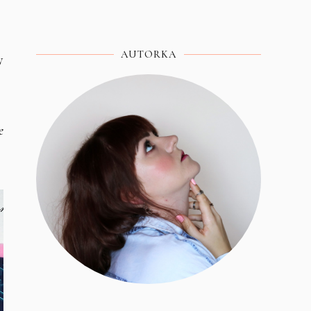
AUTORKA
y
e