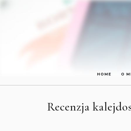
HOME
O M
Recenzja kalejdo