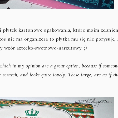
 płytek kartonowe opakowania, które moim zdanie
oś nie ma organizera to płytka mu się nie porysuje, 
by wzór aztecko-swetrowo-narzutowy. ;)
which in my opinion are a great option, because if someon
 scratch, and looks quite lovely. These large, are as if th