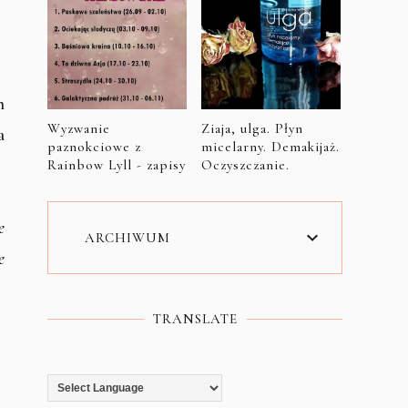
m
Wyzwanie
Ziaja, ulga. Płyn
a
paznokciowe z
micelarny. Demakijaż.
Rainbow Lyll - zapisy
Oczyszczanie.
e
ARCHIWUM
e
TRANSLATE