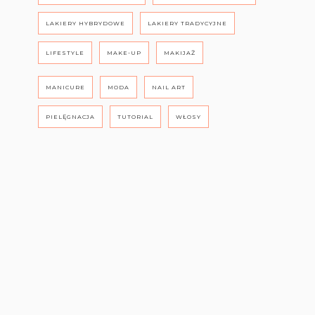
LAKIERY HYBRYDOWE
LAKIERY TRADYCYJNE
LIFESTYLE
MAKE-UP
MAKIJAŻ
MANICURE
MODA
NAIL ART
PIELĘGNACJA
TUTORIAL
WŁOSY