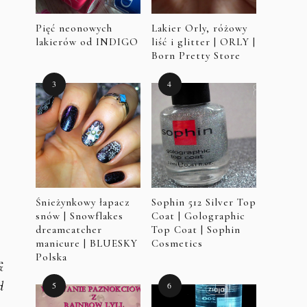
Pięć neonowych
Lakier Orly, różowy
lakierów od INDIGO
liść i glitter | ORLY |
Born Pretty Store
Śnieżynkowy łapacz
Sophin 512 Silver Top
snów | Snowflakes
Coat | Golographic
dreamcatcher
Top Coat | Sophin
manicure | BLUESKY
Cosmetics
Polska
ę
d