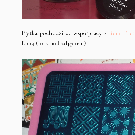
Płytka pochodzi ze współpracy z
Born Pret
L004 (link pod zdjęciem).