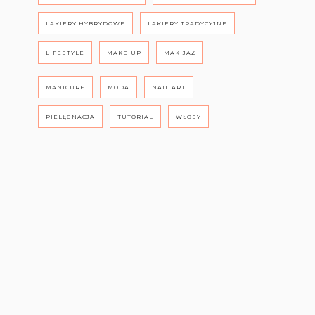
LAKIERY HYBRYDOWE
LAKIERY TRADYCYJNE
LIFESTYLE
MAKE-UP
MAKIJAŻ
MANICURE
MODA
NAIL ART
PIELĘGNACJA
TUTORIAL
WŁOSY