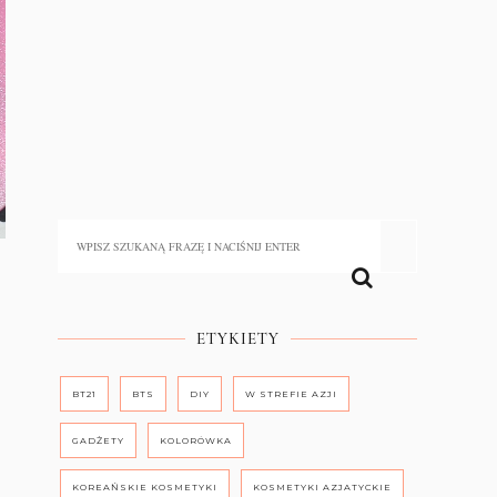
ETYKIETY
BT21
BTS
DIY
W STREFIE AZJI
GADŻETY
KOLORÓWKA
KOREAŃSKIE KOSMETYKI
KOSMETYKI AZJATYCKIE