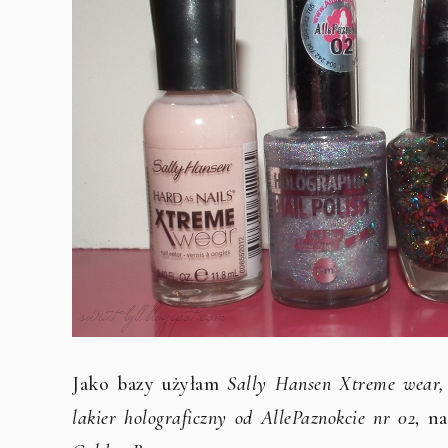
Jako bazy użyłam
Sally Hansen Xtreme wear
lakier holograficzny od AllePaznokcie nr 02
, n