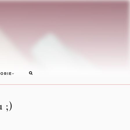
ORIE
 ;)