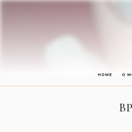
HOME
O M
BP