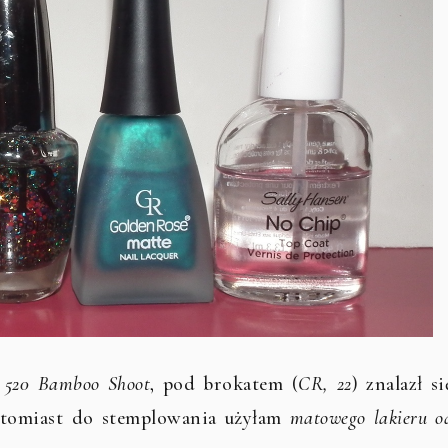
, 520 Bamboo Shoot
, pod brokatem (
CR, 22
) znalazł si
atomiast do stemplowania użyłam
matowego lakieru o