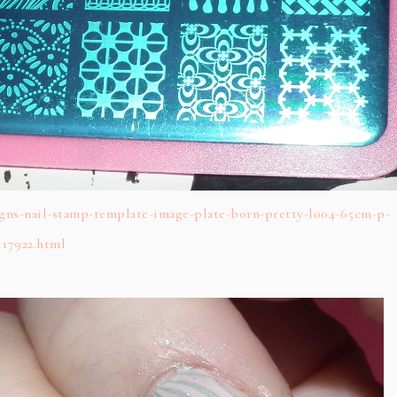
gns-nail-stamp-template-image-plate-born-pretty-l004-65cm-p-
17922.html