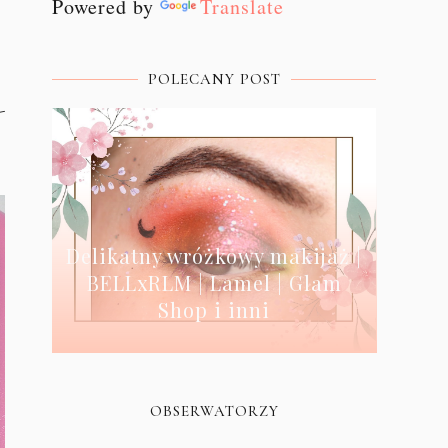
Powered by
Translate
POLECANY POST
-
Delikatny wróżkowy makijaż |
BELLxRLM | Lamel | Glam
Shop i inni
OBSERWATORZY