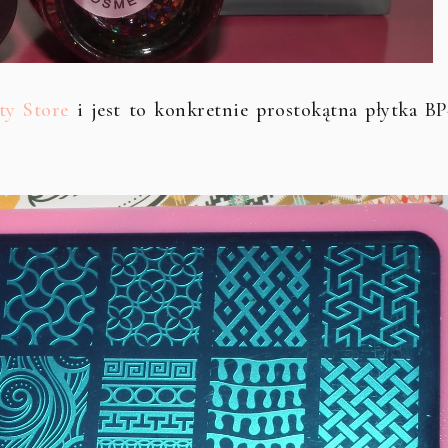
ty Store
i jest to konkretnie prostokątna płytka BP