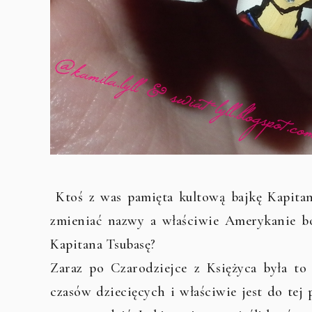
Ktoś z was pamięta kultową bajkę Kapitana
zmieniać nazwy a właściwie Amerykanie bo
Kapitana Tsubasę?
Zaraz po Czarodziejce z Księżyca była to
czasów dziecięcych i właściwie jest do tej 