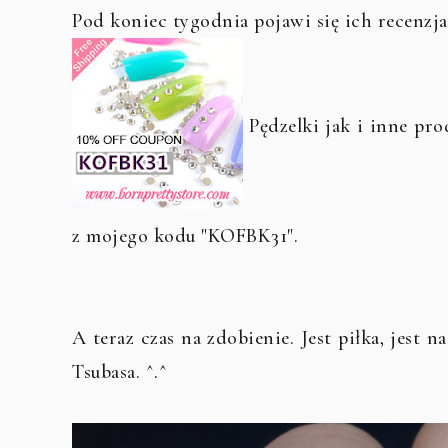
Pod koniec tygodnia pojawi się ich recenzja.
Pędzelki jak i inne pro
z mojego kodu "KOFBK31".
A teraz czas na zdobienie. Jest piłka, jest n
Tsubasa. ^.^