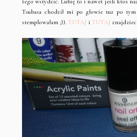
tego wstydzić. Lubię to i nawet jeśli ktoś 
Tsubasa chodził mi po głowie tuz po ty
stemplowałam ;)).
TUTAJ
i
TUTAJ
znajdziec