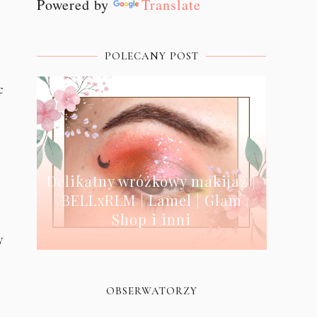
Powered by
Translate
POLECANY POST
c
Delikatny wróżkowy makijaż |
BELLxRLM | Lamel | Glam
Shop i inni
y
OBSERWATORZY