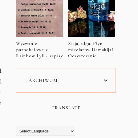
Wyzwanie
Ziaja, ulga. Płyn
paznokciowe z
micelarny. Demakijaż.
Rainbow Lyll - zapisy
Oczyszczanie.
d
ARCHIWUM
l
y
o
TRANSLATE
-