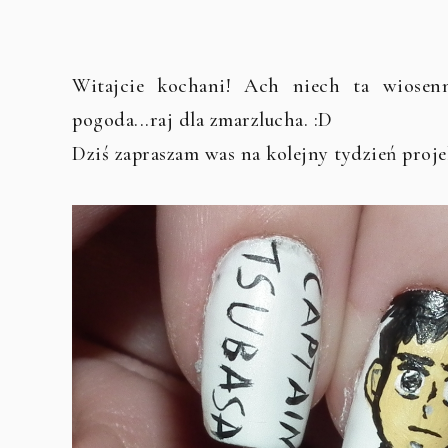
Witajcie kochani! Ach niech ta wiosenn
pogoda...raj dla zmarzlucha. :D
Dziś zapraszam was na kolejny tydzień proj