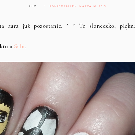
ILIZ
PONIEDZIAŁEK, MARCA 16, 2015
a aura już pozostanie. ^ ^ To słoneczko, piękn
ektu u
Sabi
.