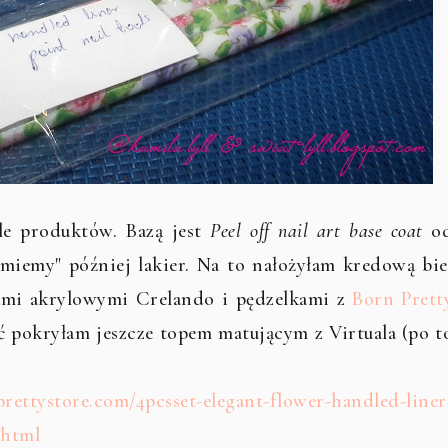
e produktów. Bazą jest
Peel off nail art base coat
o
jmiemy" później lakier. Na to nałożyłam kredową bie
bkami akrylowymi Crelando i pędzelkami z
Born Prett
 pokryłam jeszcze topem matującym z Virtuala (po t
rettystore.com/4pcsset-elegant-flower-handled-liner
.html