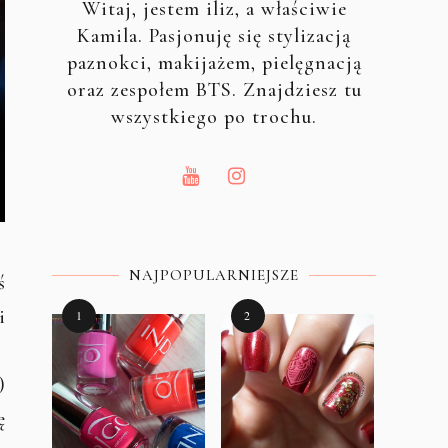
Witaj, jestem iliz, a właściwie
Kamila. Pasjonuję się stylizacją
paznokci, makijażem, pielęgnacją
oraz zespołem BTS. Znajdziesz tu
wszystkiego po trochu.
NAJPOPULARNIEJSZE
ś
i
)
ę