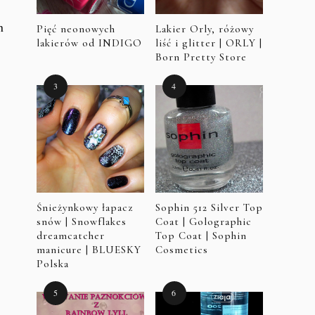
m
Pięć neonowych
Lakier Orly, różowy
lakierów od INDIGO
liść i glitter | ORLY |
Born Pretty Store
Śnieżynkowy łapacz
Sophin 512 Silver Top
snów | Snowflakes
Coat | Golographic
dreamcatcher
Top Coat | Sophin
manicure | BLUESKY
Cosmetics
Polska