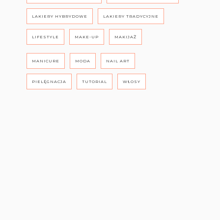
LAKIERY HYBRYDOWE
LAKIERY TRADYCYJNE
LIFESTYLE
MAKE-UP
MAKIJAŻ
MANICURE
MODA
NAIL ART
PIELĘGNACJA
TUTORIAL
WŁOSY