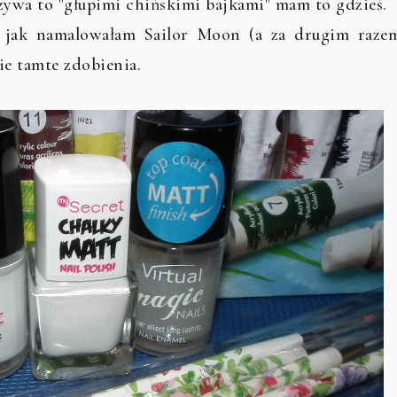
nazywa to "głupimi chińskimi bajkami" mam to gdzieś.
m jak namalowałam Sailor Moon (a za drugim raze
ie tamte zdobienia.