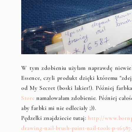
W tym zdobieniu użyłam naprawdę niewiel
Essence, czyli produkt dzięki któremu "zde
od My Secret (boski lakier!). Później far
Store
namalowałam zdobienie. Później całość
aby farbki mi nie odleciały ;)).
Pędzelki znajdziecie tutaj:
http://www.bornp
drawing-nail-brush-paint-nail-tools-p-16587