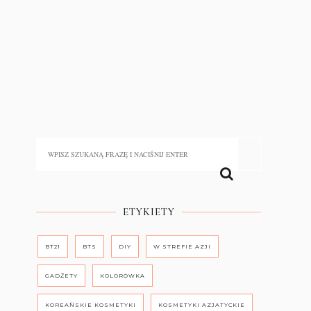
ETYKIETY
BT21
BTS
DIY
W STREFIE AZJI
GADŻETY
KOLORÓWKA
KOREAŃSKIE KOSMETYKI
KOSMETYKI AZJATYCKIE