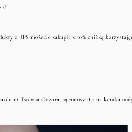
 :)
dukty z BPS możecie zakupić z 10% zniżką korzystają
astoletni Tsubasa Oozora, są napisy ;) i na kciuku mał