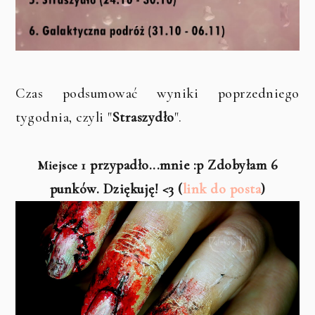
Czas podsumować wyniki poprzedniego
tygodnia, czyli "
Straszydło
".
przypadło...mnie :p Zdobyłam 6
Miejsce 1
punków. Dziękuję! <3 (
link do posta
)