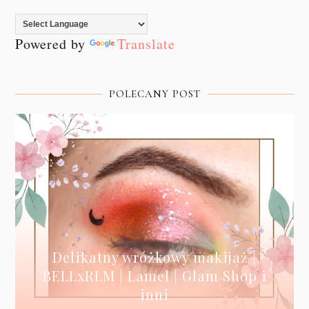
Powered by
Translate
POLECANY POST
Delikatny wróżkowy makijaż |
BELLxRLM | Lamel | Glam Shop i
inni