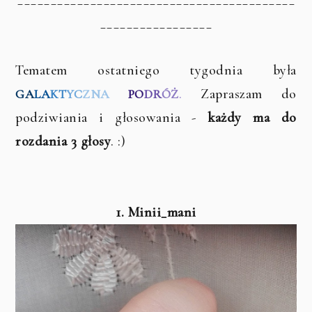
_________________
Tematem ostatniego tygodnia była
.
Zapraszam do
GA
LA
KT
YC
ZNA
PO
DR
ÓŻ
podziwiania i głosowania -
każdy ma do
rozdania 3 głosy
. :)
1. Minii_mani