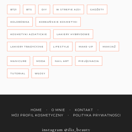
BT21
BTS
DIY
W STREFIE AZJI
GADŻETY
KOLORÓWKA
KOREAŃSKIE KOSMETYKI
KOSMETYKI AZJATYCKIE
LAKIERY HYBRYDOWE
LAKIERY TRADYCYJNE
LIFESTYLE
MAKE-UP
MAKIJAŻ
MANICURE
MODA
NAIL ART
PIELĘGNACJA
TUTORIAL
WŁOSY
HOME
O MNIE
KONTAKT
MÓJ PROFIL KOSMETYCZNY
POLITYKA PRYWATNOŚCI
instagram @iliz_beauty