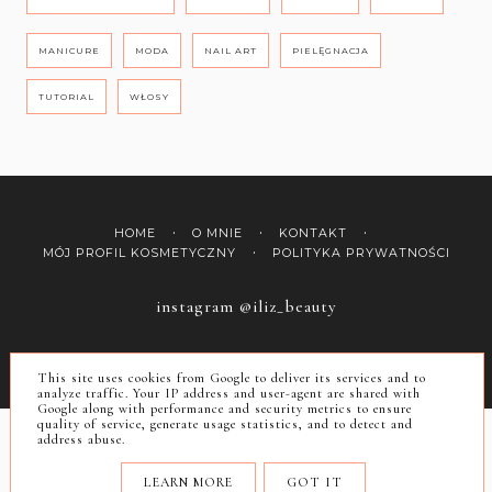
MANICURE
MODA
NAIL ART
PIELĘGNACJA
TUTORIAL
WŁOSY
HOME
O MNIE
KONTAKT
MÓJ PROFIL KOSMETYCZNY
POLITYKA PRYWATNOŚCI
instagram @iliz_beauty
COPYRIGHT ©
ILIZ
This site uses cookies from Google to deliver its services and to
BLOG DESIGN:
KAROGRAFIA.PL
analyze traffic. Your IP address and user-agent are shared with
Google along with performance and security metrics to ensure
quality of service, generate usage statistics, and to detect and
address abuse.
LEARN MORE
GOT IT