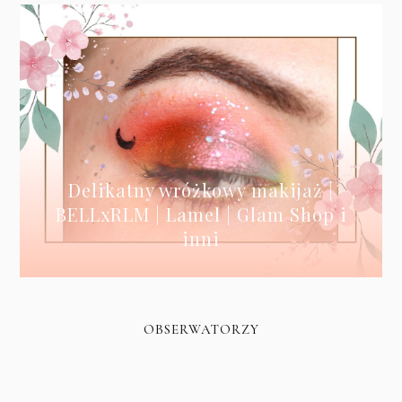
Delikatny wróżkowy makijaż |
BELLxRLM | Lamel | Glam Shop i
inni
OBSERWATORZY