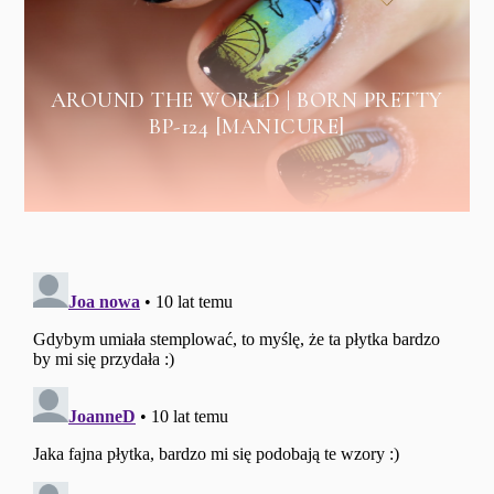
AROUND THE WORLD | BORN PRETTY
BP-124 [MANICURE]