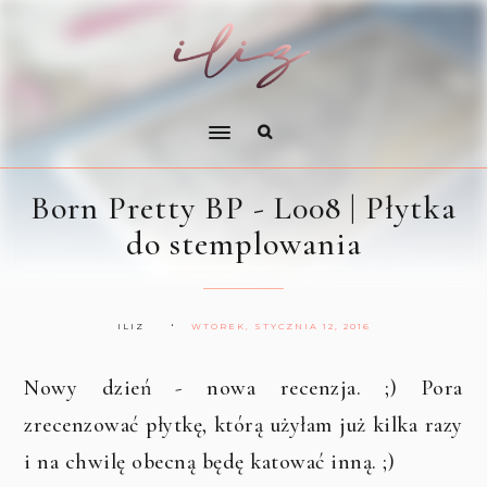
Born Pretty BP - L008 | Płytka
do stemplowania
ILIZ
WTOREK, STYCZNIA 12, 2016
Nowy dzień - nowa recenzja. ;) Pora
zrecenzować płytkę, którą użyłam już kilka razy
i na chwilę obecną będę katować inną. ;)