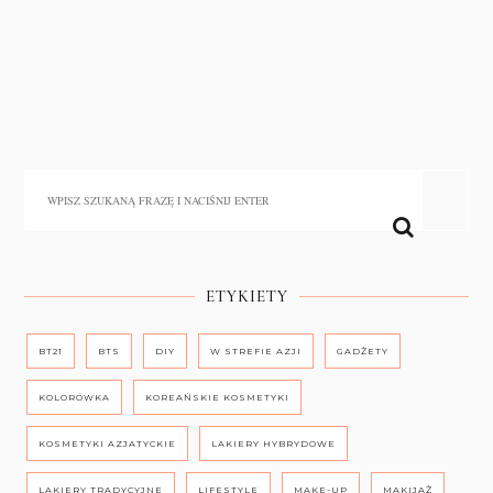
ETYKIETY
BT21
BTS
DIY
W STREFIE AZJI
GADŻETY
KOLORÓWKA
KOREAŃSKIE KOSMETYKI
KOSMETYKI AZJATYCKIE
LAKIERY HYBRYDOWE
LAKIERY TRADYCYJNE
LIFESTYLE
MAKE-UP
MAKIJAŻ