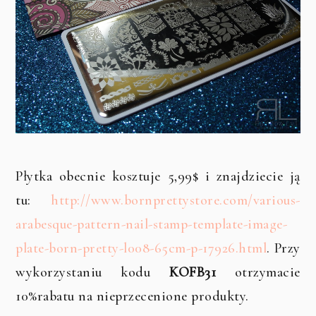
Płytka obecnie kosztuje 5,99$ i znajdziecie ją
tu:
http://www.bornprettystore.com/various-
arabesque-pattern-nail-stamp-template-image-
plate-born-pretty-l008-65cm-p-17926.html
. Przy
wykorzystaniu kodu
KOFB31
otrzymacie
10%rabatu na nieprzecenione produkty.