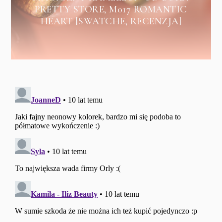
PRETTY STORE, M017 ROMANTIC
HEART [SWATCHE, RECENZJA]