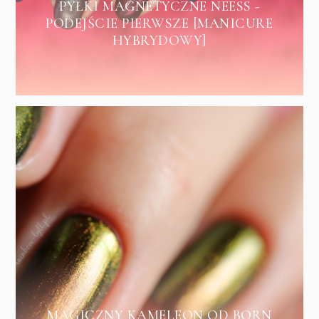
PYŁKI MAGNETYCZNE NEESS -
PODEJŚCIE PIERWSZE [MANICURE
HYBRYDOWY]
MAGICZNY KAMELEON OD BORN