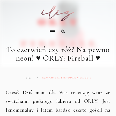
To czerwień czy róż? Na pewno
neon! ♥ ORLY: Fireball ♥
ILIZ
CZWARTEK, LISTOPADA 05, 2015
Cześć! Dziś mam dla Was recenzję wraz ze
swatchami pięknego lakieru od ORLY. Jest
fenomenalny i latem bardzo często gościł na