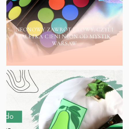
NEONOWY ZAWRÓT GŁOWY, CZYLI
PALETKA CIENI NEON OD MYSTIK
WARSAW