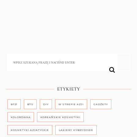
ETYKIETY
BT21
BTS
DIY
W STREFIE AZJI
GADŻETY
KOLORÓWKA
KOREAŃSKIE KOSMETYKI
KOSMETYKI AZJATYCKIE
LAKIERY HYBRYDOWE