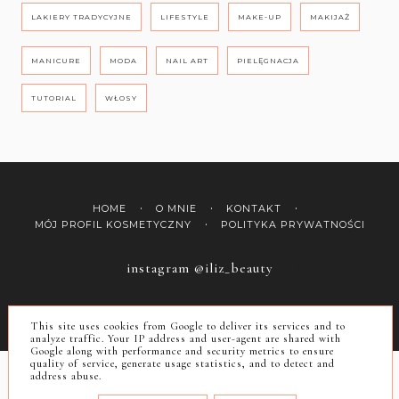
LAKIERY TRADYCYJNE
LIFESTYLE
MAKE-UP
MAKIJAŻ
MANICURE
MODA
NAIL ART
PIELĘGNACJA
TUTORIAL
WŁOSY
HOME
O MNIE
KONTAKT
MÓJ PROFIL KOSMETYCZNY
POLITYKA PRYWATNOŚCI
instagram @iliz_beauty
COPYRIGHT ©
ILIZ
This site uses cookies from Google to deliver its services and to
BLOG DESIGN:
KAROGRAFIA.PL
analyze traffic. Your IP address and user-agent are shared with
Google along with performance and security metrics to ensure
quality of service, generate usage statistics, and to detect and
address abuse.