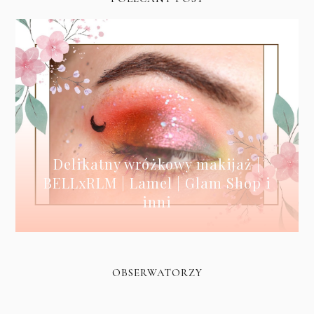
Delikatny wróżkowy makijaż |
BELLxRLM | Lamel | Glam Shop i
inni
OBSERWATORZY