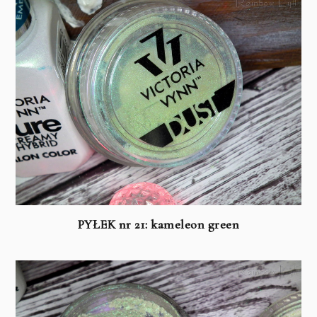
PYŁEK nr 21: kameleon green