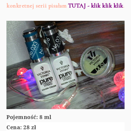
konkretnej serii pisałam
TUTAJ - klik klik klik
.
Pojemność: 8 ml
Cena: 28 zł