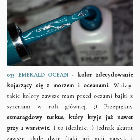
-
kolor zdecydowanie
033 EMERALD OCEAN
kojarzący się z morzem i oceanami
. Widząc
takie kolory zawsze mam przed oczami bajki z
syrenami w roli głównej. ;) Przepiękny
szmaragdowy turkus, który kryje już nawet
przy 1 warstwie
! I to idealnie. :) Jednak akurat
zawsze kładę dwie (taki już mój nawyk i