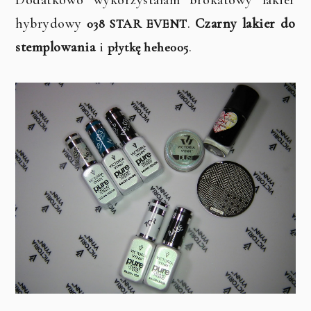
hybrydowy
.
Czarny lakier do
038 STAR EVENT
stemplowania
i
.
płytkę hehe005