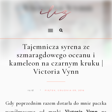
Tajemnicza syrena ze
szmaragdowego oceanu i
kameleon na czarnym kruku |
Victoria Vynn
ILIZ
PIĄTEK, GRUDNIA 09, 2016
Gdy poprzednim razem dotarła do mnie paczka
współpracowa od marki
Victoria Vynn
na