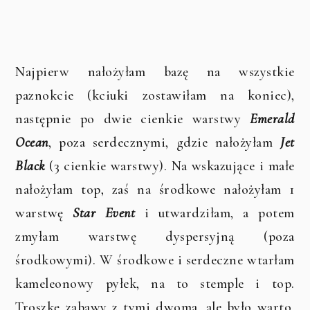
Najpierw nałożyłam bazę na wszystkie
paznokcie (kciuki zostawiłam na koniec),
następnie po dwie cienkie warstwy
Emerald
Ocean
, poza serdecznymi, gdzie nałożyłam
Jet
Black
(3 cienkie warstwy). Na wskazujące i małe
nałożyłam top, zaś na środkowe nałożyłam 1
warstwę
Star Event
i utwardziłam, a potem
zmyłam warstwę dyspersyjną (poza
środkowymi). W środkowe i serdeczne wtarłam
kameleonowy pyłek, na to stemple i top.
Troszkę zabawy z tymi dwoma, ale było warto.