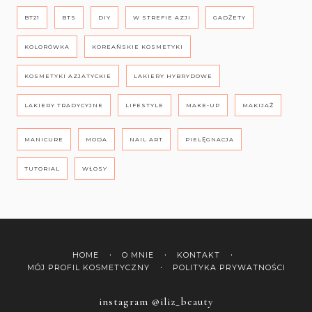
BT21
BTS
DIY
W STREFIE AZJI
GADŻETY
KOLORÓWKA
KOREAŃSKIE KOSMETYKI
KOSMETYKI AZJATYCKIE
LAKIERY HYBRYDOWE
LAKIERY TRADYCYJNE
LIFESTYLE
MAKE-UP
MAKIJAŻ
MANICURE
MODA
NAIL ART
PIELĘGNACJA
TUTORIAL
WŁOSY
HOME
O MNIE
KONTAKT
MÓJ PROFIL KOSMETYCZNY
POLITYKA PRYWATNOŚCI
instagram @iliz_beauty