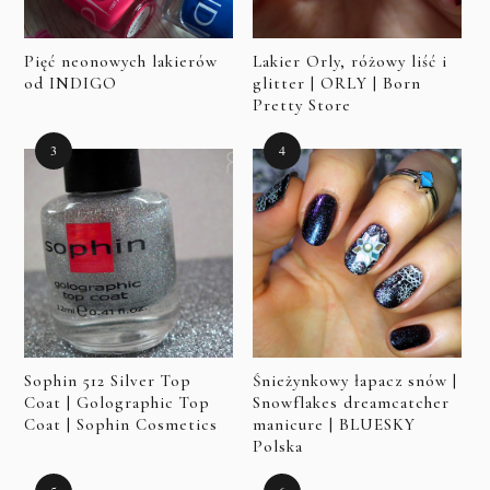
Pięć neonowych lakierów
Lakier Orly, różowy liść i
od INDIGO
glitter | ORLY | Born
Pretty Store
Sophin 512 Silver Top
Śnieżynkowy łapacz snów |
Coat | Golographic Top
Snowflakes dreamcatcher
Coat | Sophin Cosmetics
manicure | BLUESKY
Polska