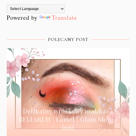
Powered by
Translate
POLECANY POST
Delikatny wróżkowy makijaż |
BELLxRLM | Lamel | Glam Shop i
inni