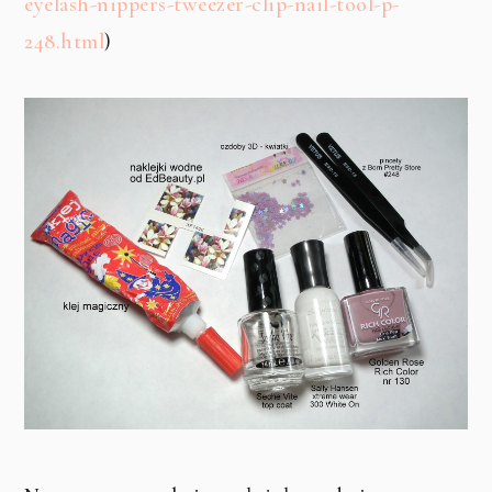
eyelash-nippers-tweezer-clip-nail-tool-p-
248.html
)