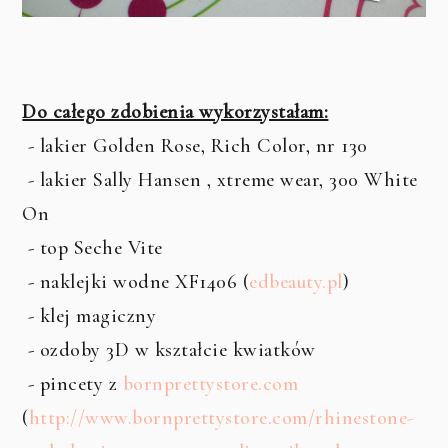
Do całego zdobienia wykorzystałam:
- lakier Golden Rose, Rich Color, nr 130
- lakier Sally Hansen , xtreme wear, 300 White
On
- top Seche Vite
- naklejki wodne XF1406 (
edbeauty.pl
)
- klej magiczny
- ozdoby 3D w kształcie kwiatków
- pincety z
bornprettystore.com
(
http://www.bornprettystore.com/rhinestone-