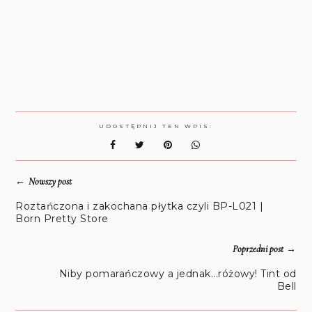
UDOSTĘPNIJ TEN WPIS:
←
Nowszy post
Roztańczona i zakochana płytka czyli BP-L021 |
Born Pretty Store
→
Poprzedni post
Niby pomarańczowy a jednak...różowy! Tint od
Bell