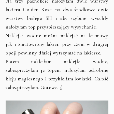
Na trzy paznokcie nałożyłam dwie warstwy
lakieru Golden Rose, na dwa środkowe dwie
warstwy białego SH i aby szybciej wyschły
nałożyłam top przyspieszający wysychanie.
Naklejki wodne można naklejać na kremowy
jak i zmatowiony lakier, przy czym w drugiej
opcji powinny dłużej wytrzymać na lakierze.
Potem nakleiłam naklejki wodne,
zabezpieczyłam je topem, nałożyłam odrobinę
kleju magicznego i przykleiłam kwiatki. Całość
zabezpieczyłam. Gotowe. ;)