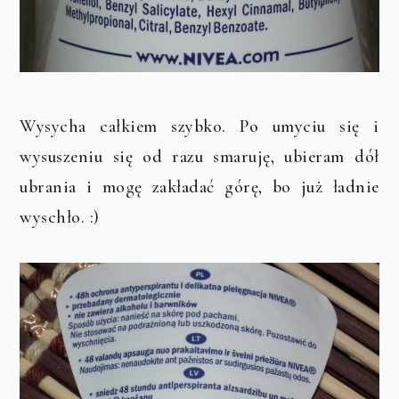
Wysycha całkiem szybko. Po umyciu się i
wysuszeniu się od razu smaruję, ubieram dół
ubrania i mogę zakładać górę, bo już ładnie
wyschło. :)