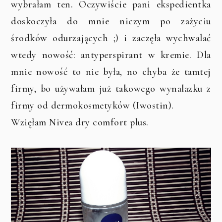
wybrałam ten. Oczywiście pani ekspedientka
doskoczyła do mnie niczym po zażyciu
środków odurzających ;) i zaczęła wychwalać
wtedy nowość: antyperspirant w kremie. Dla
mnie nowość to nie była, no chyba że tamtej
firmy, bo używałam już takowego wynalazku z
firmy od dermokosmetyków (Iwostin).
Wzięłam Nivea dry comfort plus.