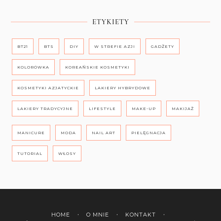
ETYKIETY
BT21
BTS
DIY
W STREFIE AZJI
GADŻETY
KOLORÓWKA
KOREAŃSKIE KOSMETYKI
KOSMETYKI AZJATYCKIE
LAKIERY HYBRYDOWE
LAKIERY TRADYCYJNE
LIFESTYLE
MAKE-UP
MAKIJAŻ
MANICURE
MODA
NAIL ART
PIELĘGNACJA
TUTORIAL
WŁOSY
HOME
O MNIE
KONTAKT