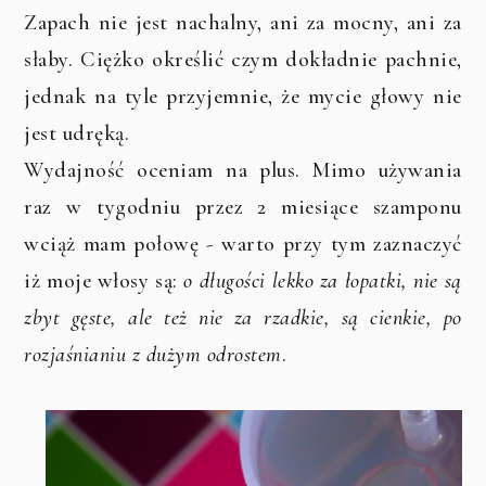
Zapach nie jest nachalny, ani za mocny, ani za
słaby. Ciężko określić czym dokładnie pachnie,
jednak na tyle przyjemnie, że mycie głowy nie
jest udręką.
Wydajność oceniam na plus. Mimo używania
raz w tygodniu przez 2 miesiące szamponu
wciąż mam połowę - warto przy tym zaznaczyć
iż moje włosy są:
o długości lekko za łopatki, nie są
zbyt gęste, ale też nie za rzadkie, są cienkie, po
rozjaśnianiu z dużym odrostem
.