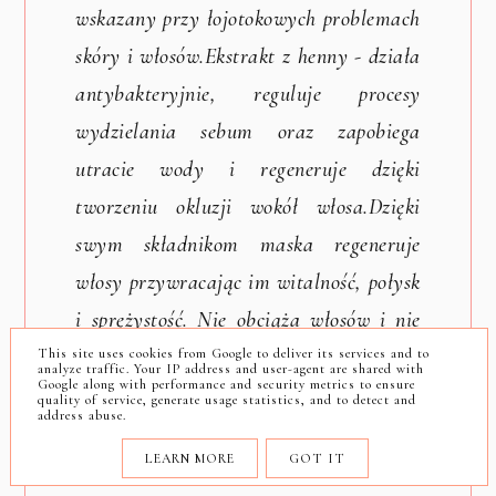
wskazany przy łojotokowych problemach
skóry i włosów.
Ekstrakt z henny - działa
antybakteryjnie, reguluje procesy
wydzielania sebum oraz zapobiega
utracie wody i regeneruje dzięki
tworzeniu okluzji wokół włosa.
Dzięki
swym składnikom maska regeneruje
włosy przywracając im witalność, połysk
i sprężystość. Nie obciąża włosów i nie
zmienia ich koloru.
Sposób stosowania
:
This site uses cookies from Google to deliver its services and to
analyze traffic. Your IP address and user-agent are shared with
Google along with performance and security metrics to ensure
umyj włosy szamponem, najlepiej Henna
quality of service, generate usage statistics, and to detect and
address abuse.
Wax firmy PILOMAX. Maskę, w ilości
LEARN MORE
GOT IT
10-20 ml wmasuj w skórę głowy i włosy.