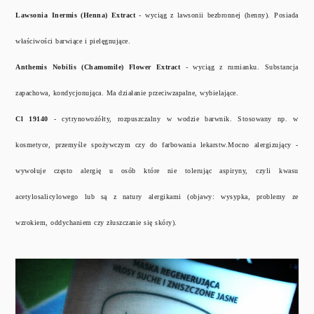
Lawsonia Inermis (Henna) Extract
- wyciąg z lawsonii bezbronnej (henny). Posiada
właściwości barwiące i pielęgnujące.
Anthemis Nobilis (Chamomile) Flower Extract
- wyciąg z rumianku. Substancja
zapachowa, kondycjonująca. Ma działanie przeciwzapalne, wybielające.
Cl 19140
- cytrynowożółty, rozpuszczalny w wodzie barwnik. Stosowany np. w
kosmetyce, przemyśle spożywczym czy do farbowania lekarstw.Mocno alergizujący -
wywołuje często alergię u osób które nie tolerując aspiryny, czyli kwasu
acetylosalicylowego lub są z natury alergikami (objawy: wysypka, problemy ze
wzrokiem, oddychaniem czy złuszczanie się skóry).