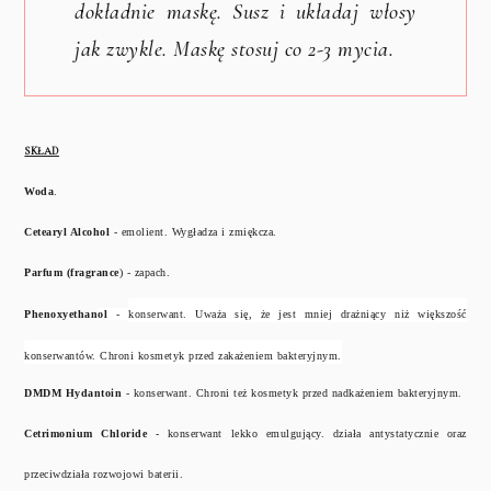
dokładnie maskę. Susz i układaj włosy
jak zwykle. Maskę stosuj co 2-3 mycia.
SKŁAD
Woda
.
Cetearyl Alcohol
- emolient. Wygładza i zmiękcza.
Parfum (fragrance
) - zapach.
Phenoxyethan
ol
-
konserwant. Uważa się, że jest mniej drażniący niż większość
konserwantów. Chroni kosmetyk przed zakażeniem bakteryjnym.
DMDM Hydantoin
- konserwant. Chroni też kosmetyk przed nadkażeniem bakteryjnym.
Cetrimonium Chloride
- konserwant lekko emulgujący. działa antystatycznie oraz
przeciwdziała rozwojowi baterii.