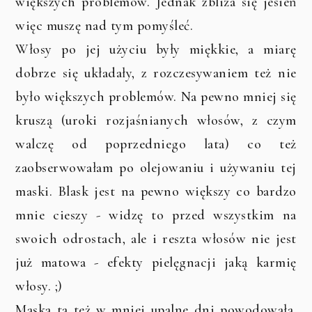
większych problemów. Jednak zbliża się jesień
więc muszę nad tym pomyśleć.
Włosy po jej użyciu były miękkie, a miarę
dobrze się układały, z rozczesywaniem też nie
było większych problemów. Na pewno mniej się
kruszą (uroki rozjaśnianych włosów, z czym
walczę od poprzedniego lata) co też
zaobserwowałam po olejowaniu i używaniu tej
maski. Blask jest na pewno większy co bardzo
mnie cieszy - widzę to przed wszystkim na
swoich odrostach, ale i reszta włosów nie jest
już matowa - efekty pielęgnacji jaką karmię
włosy. ;)
Maska ta też w mniej upalne dni powodowała,