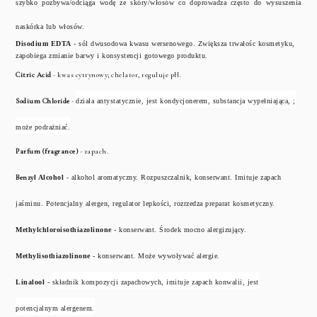
szybko pozbywa/odciąga wodę ze skóry/włosów co doprowadza często do wysuszenia
naskórka lub włosów.
Disodium EDTA
- sól dwusodowa kwasu wersenowego. Zwiększa trwałośc kosmetyku,
zapobiega zmianie barwy i konsystencji gotowego produktu.
Citric Acid
- kwas cytrynowy; chelator, reguluje pH.
Sodium Chloride
-
działa antystatycznie, jest kondycjonerem, substancja wypełniająca, ;
może podrażniać.
Parfum (fragrance)
- zapach.
Benzy
l Alcohol
- alkohol aromatyczny. Rozpuszczalnik, konserwant. Imituje zapach
jaśminu. Potencjalny alergen, regulator lepkości, rozrzedza preparat kosmetyczny.
Methylchloroisothiazolinone
- konserwant. Środek mocno alergizujący.
Methylisothiazolinone
- konserwant. Może wywoływać alergie.
Linalool
-
składnik kompozycji zapachowych, imituje zapach konwalii, jest
potencjalnym alergenem.