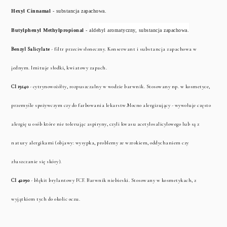
Hexyl Cinnamal
- substancja zapachowa.
Butylphenyl Methylpropional
-
aldehyl aromatyczny, substancja zapachowa.
Benzyl Salicylate
- filtr przeciwsłoneczny. Konserwant i substancja zapachowa w
jednym. Imituje słodki, kwiatowy zapach.
Cl 19140
-
cytrynowożółty, rozpuszczalny w wodzie barwnik. Stosowany np. w kosmetyce,
przemyśle spożywczym czy do farbowania lekarstw.Mocno alergizujący - wywołuje często
alergię u osób które nie tolerując aspiryny, czyli kwasu acetylosalicylowego lub są z
natury alergikami (objawy: wysypka, problemy ze wzrokiem, oddychaniem czy
złuszczanie się skóry).
Cl 42090
-
błękit brylantowy FCF. Barwnik niebieski. Stosowany w kosmetykach, z
wyjątkiem tych do okolic oczu.