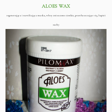
ALOES WAX
regenerująca i nawilżająca maska, włosy zniszczone cienkie, przetłuszczające się, łupież
suchy