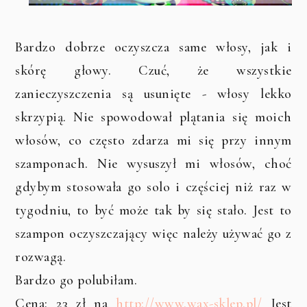
Bardzo dobrze oczyszcza same włosy, jak i
skórę głowy. Czuć, że wszystkie
zanieczyszczenia są usunięte - włosy lekko
skrzypią. Nie spowodował plątania się moich
włosów, co często zdarza mi się przy innym
szamponach. Nie wysuszył mi włosów, choć
gdybym stosowała go solo i częściej niż raz w
tygodniu, to być może tak by się stało. Jest to
szampon oczyszczający więc należy używać go z
rozwagą.
Bardzo go polubiłam.
Cena: 23 zł na
http://www.wax-sklep.pl/
Jest