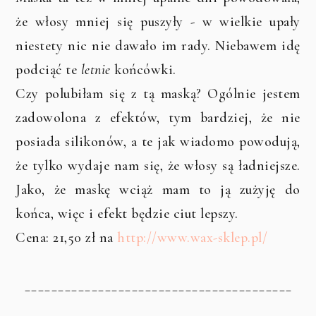
że włosy mniej się puszyły - w wielkie upały
niestety nic nie dawało im rady. Niebawem idę
podciąć te
letnie
końcówki.
Czy polubiłam się z tą maską? Ogólnie jestem
zadowolona z efektów, tym bardziej, że nie
posiada silikonów, a te jak wiadomo powodują,
że tylko wydaje nam się, że włosy są ładniejsze.
Jako, że maskę wciąż mam to ją zużyję do
końca, więc i efekt będzie ciut lepszy.
Cena: 21,50 zł na
http://www.wax-sklep.pl/
________________________________________