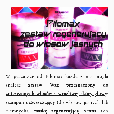
W paczuszce od Pilomax każda z nas mogła
znaleźć
zestaw Wax przeznaczony do
zniszczonych włosów i wrażliwej skóry głowy
:
szampon oczyszczający
(do włosów jasnych lub
ciemnych),
maskę regenerującą henna
(do