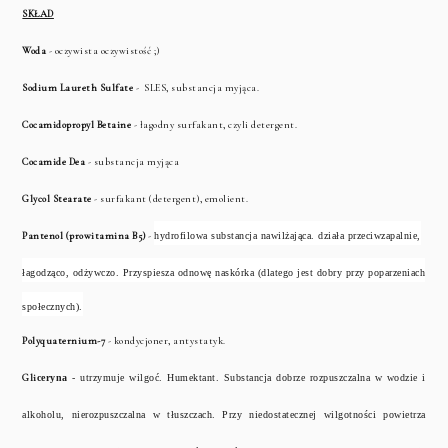
SKŁAD
Woda
- oczywista oczywistość ;)
Sodium Laureth Sulfate
- SLES, substancja myjąca.
Cocamidopropyl Betaine
- łagodny surfakant, czyli detergent.
Cocamide Dea
- substancja myjąca
Glycol Stearate
- surfakant (detergent), emolient.
Pantenol (prowitamina B5)
-
hydrofilowa substancja nawilżająca. działa przeciwzapalnie,
łagodząco, odżywczo. Przyspiesza odnowę naskórka (dlatego jest dobry przy poparzeniach
społecznych).
Polyquaternium-7
- kondycjoner, antystatyk.
Gli
ceryna
- utrzymuje wilgoć. Humektant. Substancja dobrze rozpuszczalna w wodzie i
alkoholu, nierozpuszczalna w tłuszczach.
Przy niedostatecznej wilgotności powietrza