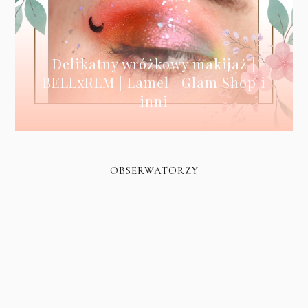
Delikatny wróżkowy makijaż |
BELLxRLM | Lamel | Glam Shop i
inni
OBSERWATORZY