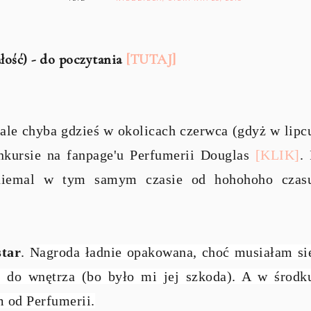
łość) - do poczytania
[TUTAJ]
 ale chyba gdzieś w okolicach czerwca (gdyż w lipc
nkursie na fanpage'u Perfumerii Douglas
[KLIK]
. 
 niemal w tym samym czasie od hohohoho czas
star
.
Nagroda ładnie opakowana, choć musiałam si
ść do wnętrza (bo było mi jej szkoda). A w środk
m od Perfumerii.