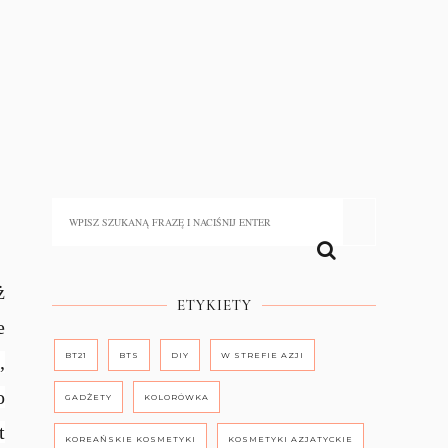
ż
ETYKIETY
e
BT21
BTS
DIY
W STREFIE AZJI
,
o
GADŻETY
KOLORÓWKA
t
KOREAŃSKIE KOSMETYKI
KOSMETYKI AZJATYCKIE