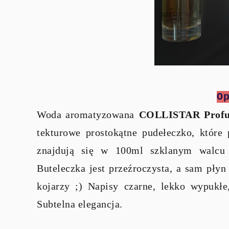
O
Woda aromatyzowana
COLLISTAR Profum
tekturowe prostokątne pudełeczko, któr
znajdują się w 100ml szklanym walcu 
Buteleczka jest przeźroczysta, a sam pły
kojarzy ;) Napisy czarne, lekko wypukłe,
Subtelna elegancja.