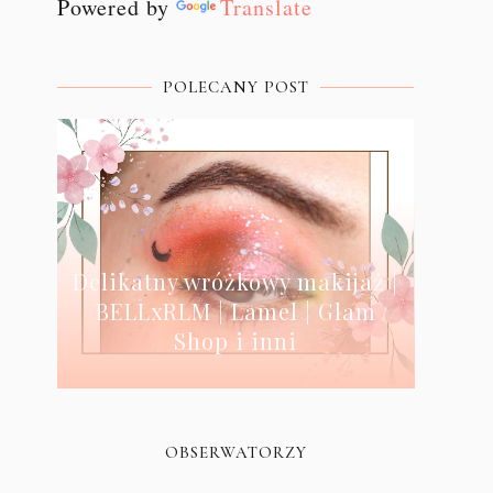
Powered by
Translate
POLECANY POST
Delikatny wróżkowy makijaż |
BELLxRLM | Lamel | Glam
Shop i inni
OBSERWATORZY