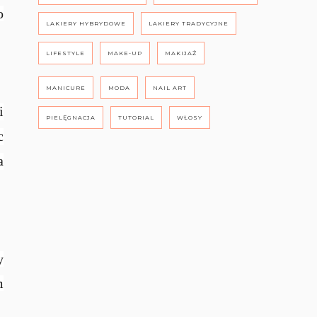
o
LAKIERY HYBRYDOWE
LAKIERY TRADYCYJNE
LIFESTYLE
MAKE-UP
MAKIJAŻ
MANICURE
MODA
NAIL ART
i
PIELĘGNACJA
TUTORIAL
WŁOSY
c
a
y
m