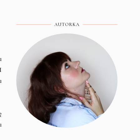
AUTORKA
u
I
u
ę
u