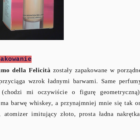
pakowanie
o della Felicit
à
zostały zapakowane w porządn
e przyciąga wzrok ładnymi barwami. Same perfum
(chodzi mi oczywiście o figurę geometryczną)
n ma barwę whiskey, a przynajmniej mnie się tak o
 atomizer imitujący złoto, prosta ładna nakrętka