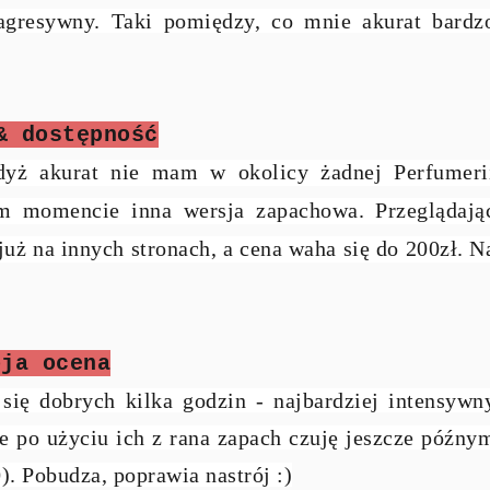
t agresywny. Taki pomiędzy, co mnie akurat bardz
& dostępność
dyż akurat nie mam w okolicy żadnej Perfumeri
ym momencie inna wersja zapachowa. Przeglądają
uż na innych stronach, a cena waha się do 200zł. N
oja ocena
się dobrych kilka godzin - najbardziej intensywn
le po użyciu ich z rana zapach czuję jeszcze późny
. Pobudza, poprawia nastrój :)