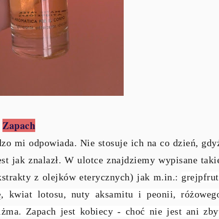
Zapach
zo mi odpowiada. Nie stosuje ich na co dzień, gdy
jest jak znalazł. W ulotce znajdziemy wypisane taki
trakty z olejków eterycznych) jak m.in.:
grejpfrut
, kwiat lotosu, nuty aksamitu i peonii, różoweg
iżma. Zapach jest kobiecy - choć nie jest ani zby