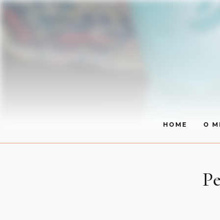
HOME
O M
Pe