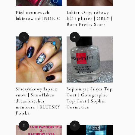
Pięć neonowych
Lakier Orly, różowy
lakierów od INDIGO
liść i glitter | ORLY |
Born Pretty Store
Śnieżynkowy łapacz
Sophin 512 Silver Top
snów | Snowflakes
Coat | Golographic
dreamcatcher
Top Coat | Sophin
manicure | BLUESKY
Cosmetics
Polska