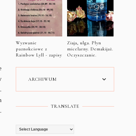
Wyzwanie
Ziaja, ulga. Płyn
paznokciowe z
micelarny. Demakijaż.
Rainbow Lyll - zapisy
Oczyszczanie.
e
y
ARCHIWUM
.
n
TRANSLATE
.