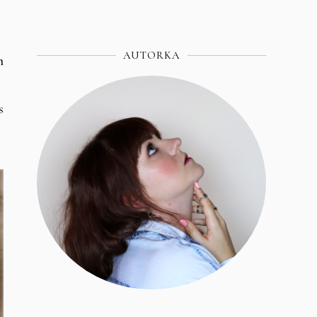
AUTORKA
m
s