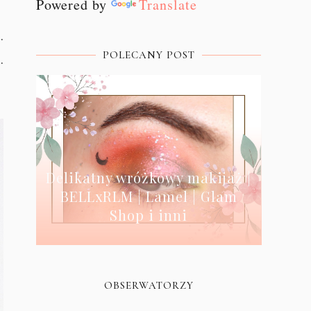
Powered by
Translate
.
POLECANY POST
.
Delikatny wróżkowy makijaż |
BELLxRLM | Lamel | Glam
Shop i inni
OBSERWATORZY