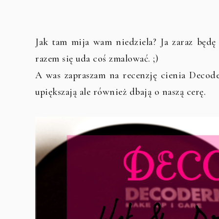
Jak tam mija wam niedziela? Ja zaraz będ
razem się uda coś zmalować. ;)
A was zapraszam na recenzję cienia Decode
upiększają ale również dbają o naszą cerę.