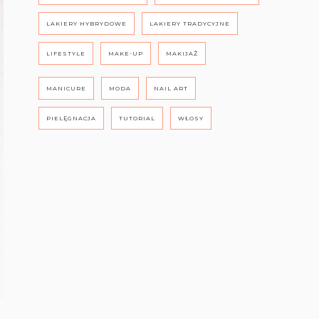
LAKIERY HYBRYDOWE
LAKIERY TRADYCYJNE
LIFESTYLE
MAKE-UP
MAKIJAŻ
MANICURE
MODA
NAIL ART
PIELĘGNACJA
TUTORIAL
WŁOSY