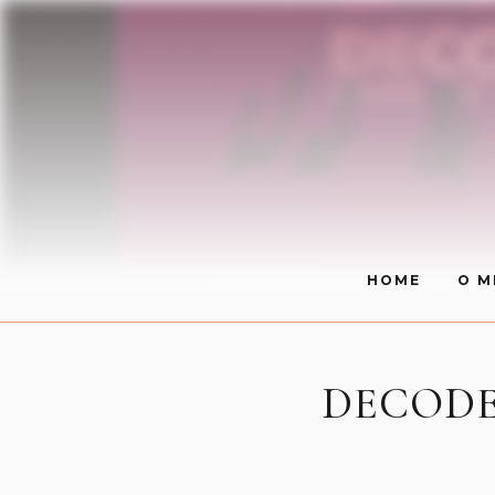
HOME
O M
DECODERM