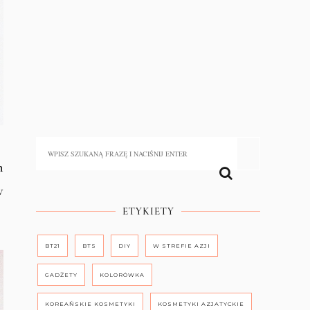
h
w
ETYKIETY
BT21
BTS
DIY
W STREFIE AZJI
GADŻETY
KOLORÓWKA
KOREAŃSKIE KOSMETYKI
KOSMETYKI AZJATYCKIE