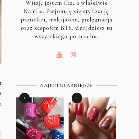
Witaj, jestem iliz, a właściwie
Kamila. Pasjonuję się stylizacją
paznokci, makijażem, pielęgnacją
oraz zespołem BTS. Znajdziesz tu
wszystkiego po trochu.
t
NAJPOPULARNIEJSZE
t
a