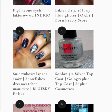
Pięć neonowych
Lakier Orly, różowy
lakierów od INDIGO
liść i glitter | ORLY |
Born Pretty Store
Śnieżynkowy łapacz
Sophin 512 Silver Top
snów | Snowflakes
Coat | Golographic
dreamcatcher
Top Coat | Sophin
manicure | BLUESKY
Cosmetics
Polska