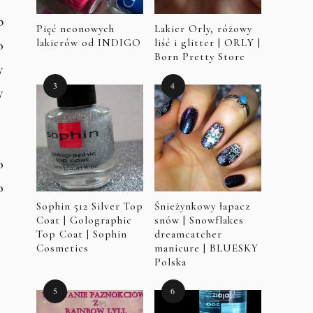
b
Pięć neonowych
Lakier Orly, różowy
lakierów od INDIGO
liść i glitter | ORLY |
o
Born Pretty Store
y
y
o
o
Sophin 512 Silver Top
Śnieżynkowy łapacz
Coat | Golographic
snów | Snowflakes
Top Coat | Sophin
dreamcatcher
Cosmetics
manicure | BLUESKY
Polska