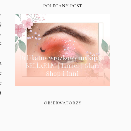
POLECANY POST
,
ę
,
e
Delikatny wróżkowy makijaż |
a
BELLxRLM | Lamel | Glam
e
Shop i inni
e
i
OBSERWATORZY