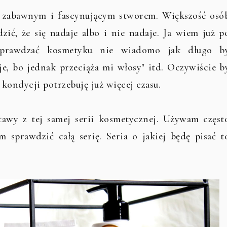
m zabawnym i fascynującym stworem. Większość osó
zić, że się nadaje albo i nie nadaje. Ja wiem już p
 sprawdzać kosmetyku nie wiadomo jak długo b
je, bo jednak przeciąża mi włosy" itd. Oczywiście b
 kondycji potrzebuję już więcej czasu.
tawy z tej samej serii kosmetycznej. Używam częst
m sprawdzić całą serię. Seria o jakiej będę pisać t