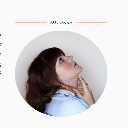
AUTORKA
,
i
m
o
ę
ż