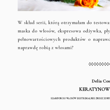
W skład serii, którą otrzymałam do testowa
maska do włosów, ekspresowa odżywka, pły
pełnowartościowych produktów o naprawdę
naprawdę robią z włosami?
◊◊◊◊◊◊◊◊
Delia Co
KERATYNOWY
SZAMPON DO WŁOSÓW EKSTREMALNIE ZNISZCZONY