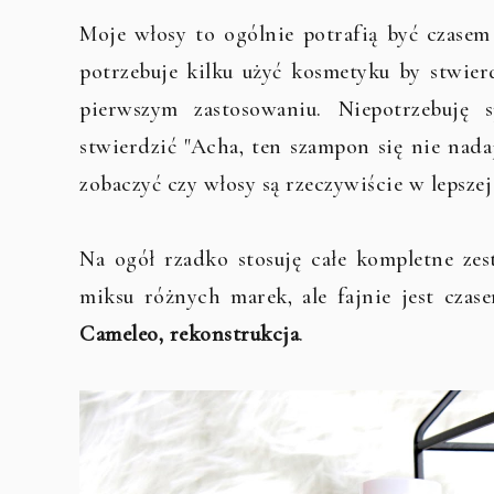
Moje włosy to ogólnie potrafią być czase
potrzebuje kilku użyć kosmetyku by stwierd
pierwszym zastosowaniu. Niepotrzebuję
stwierdzić "Acha, ten szampon się nie nada
zobaczyć czy włosy są rzeczywiście w lepszej
Na ogół rzadko stosuję całe kompletne zes
miksu różnych marek, ale fajnie jest czase
Cameleo, rekonstrukcja
.