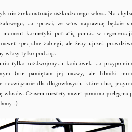
yk nie zrekonstruuje uszkodzonego włosa. No chyba
rzałowego, co sprawi, że włos naprawdę będzie si
en moment kosmetyki potrafią pomóc w regeneracji
ą nawet specjalne zabiegi, ale żeby ujrzeć prawdziw
y włosy tylko podciąć.
nania tylko rozdwojonych końcówek, co przypomin
nym (nie pamiętam jej nazwy, ale filmiki mni
ne rozwiązanie dla długowłosych, które chcą jedyni
wę włosów. Czasem niestety nawet pomimo pielęgnacj
lamy. ;)