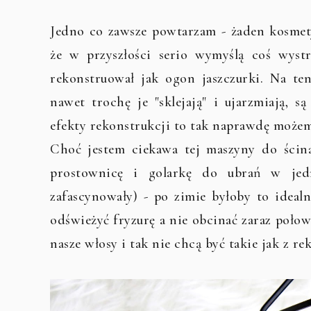
Jedno co zawsze powtarzam - żaden kosmet
że w przyszłości serio wymyślą coś wyst
rekonstruował jak ogon jaszczurki. Na t
nawet trochę je "sklejają" i ujarzmiają, s
efekty rekonstrukcji to tak naprawdę możem
Choć jestem ciekawa tej maszyny do ści
prostownicę i golarkę do ubrań w jed
zafascynowały) - po zimie byłoby to ideal
odświeżyć fryzurę a nie obcinać zaraz poło
nasze włosy i tak nie chcą być takie jak z rek