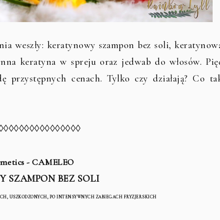
nia weszły: keratynowy szampon bez soli, keratynow
nna keratyna w spreju oraz jedwab do włosów. Pię
 przystępnych cenach. Tylko czy działają? Co ta
◊◊◊◊◊◊◊◊◊◊◊◊◊◊◊◊
smetics - CAMELEO
 SZAMPON BEZ SOLI
CH, USZKODZONYCH, PO INTENSYWNYCH ZABIEGACH FRYZJERSKICH