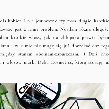
dla kobiet. I nie jest ważne czy masz długie, krótkie
 Zawsze jest z nimi problem. Nosiłam różne długośc
ałam krótkie włosy, jak na chłopaka prawie była
iana i w sumie nie mogę się już doczekać cóż teg
 między stanem obcinam-zapuszczam. ;) Dziś chc
ji włosów marki Delia Cosmetics, którą stosuję ju