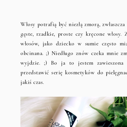
Włosy potrafią być niezłą zmorą, zwłaszcza 
gęste, rzadkie, proste czy kręcone włosy.
włosów, jako dziecko w sumie często mi
obcinana. ;) Niedługo znów czeka mnie zm
wyjdzie. ;) Bo ja to jestem zawieszona
przedstawić serię kosmetyków do pielęgnac
jakiś czas.