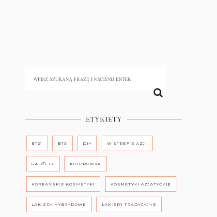
ETYKIETY
BT21
BTS
DIY
W STREFIE AZJI
GADŻETY
KOLORÓWKA
KOREAŃSKIE KOSMETYKI
KOSMETYKI AZJATYCKIE
LAKIERY HYBRYDOWE
LAKIERY TRADYCYJNE