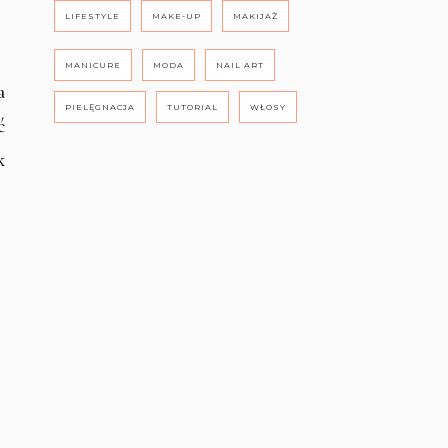
LIFESTYLE
MAKE-UP
MAKIJAŻ
MANICURE
MODA
NAIL ART
a
PIELĘGNACJA
TUTORIAL
WŁOSY
ć
k