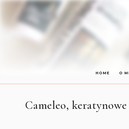
HOME
O M
Cameleo, keratynowe 