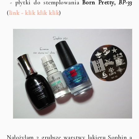
- płytki do stemplowania
Born Pretty,
BP-33
(
link - klik klik klik
)
Nałożyłam 2 grubsze warstwy lakieru Sophin a