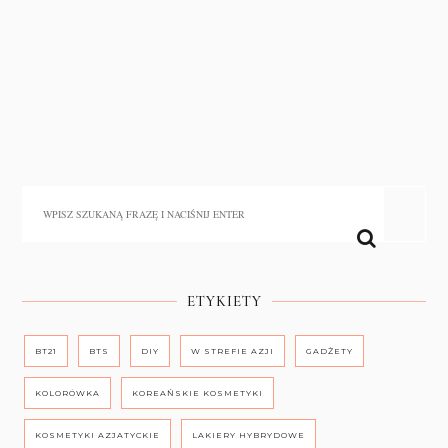
ETYKIETY
BT21
BTS
DIY
W STREFIE AZJI
GADŻETY
KOLORÓWKA
KOREAŃSKIE KOSMETYKI
KOSMETYKI AZJATYCKIE
LAKIERY HYBRYDOWE