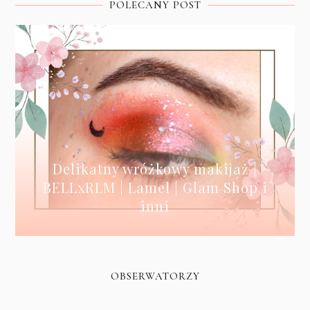
POLECANY POST
Delikatny wróżkowy makijaż |
BELLxRLM | Lamel | Glam Shop i
inni
OBSERWATORZY