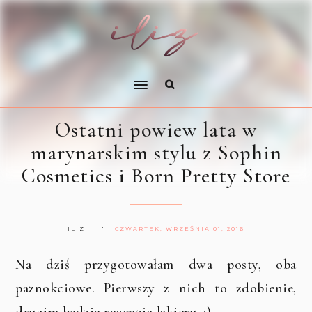
Ostatni powiew lata w
marynarskim stylu z Sophin
Cosmetics i Born Pretty Store
ILIZ
CZWARTEK, WRZEŚNIA 01, 2016
Na dziś przygotowałam dwa posty, oba
paznokciowe. Pierwszy z nich to zdobienie,
drugim będzie recenzja lakieru. :)