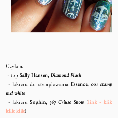
Użyłam:
- top
Sally Hansen,
Diamond Flash
- lakieru do stemplowania
Essence,
001 stamp
me! white
- lakieru
Sophin,
367 Criuse Show
(
link - klik
klik klik
)