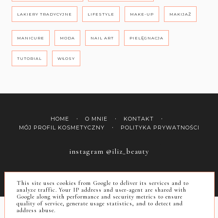
LAKIERY TRADYCYJNE
LIFESTYLE
MAKE-UP
MAKIJAŻ
MANICURE
MODA
NAIL ART
PIELĘGNACJA
TUTORIAL
WŁOSY
HOME
O MNIE
KONTAKT
MÓJ PROFIL KOSMETYCZNY
POLITYKA PRYWATNOŚCI
instagram @iliz_beauty
COPYRIGHT ©
ILIZ
This site uses cookies from Google to deliver its services and to
BLOG DESIGN:
KAROGRAFIA.PL
analyze traffic. Your IP address and user-agent are shared with
Google along with performance and security metrics to ensure
quality of service, generate usage statistics, and to detect and
address abuse.