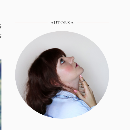
AUTORKA
ę
ę