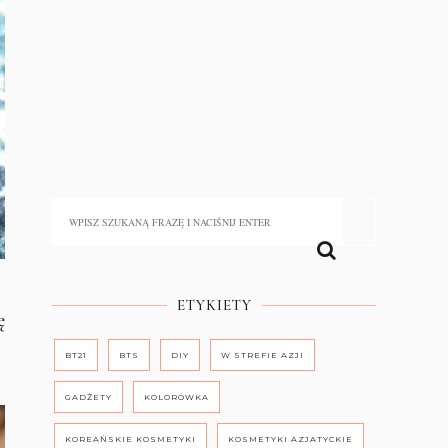
ETYKIETY
ę
BT21
BTS
DIY
W STREFIE AZJI
GADŻETY
KOLORÓWKA
KOREAŃSKIE KOSMETYKI
KOSMETYKI AZJATYCKIE