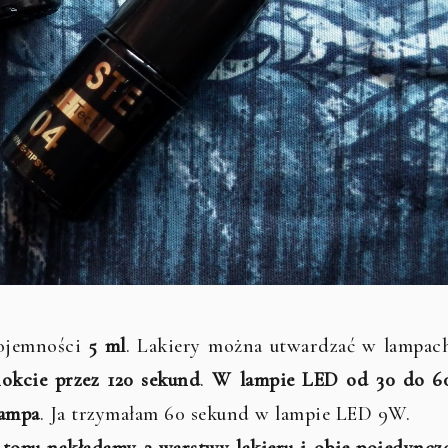
jemności
5 ml
. Lakiery można utwardzać w lampac
okcie przez 120 sekund
.
W lampie LED od 30 do 6
lampa
. Ja trzymałam 60 sekund w lampie LED 9W.