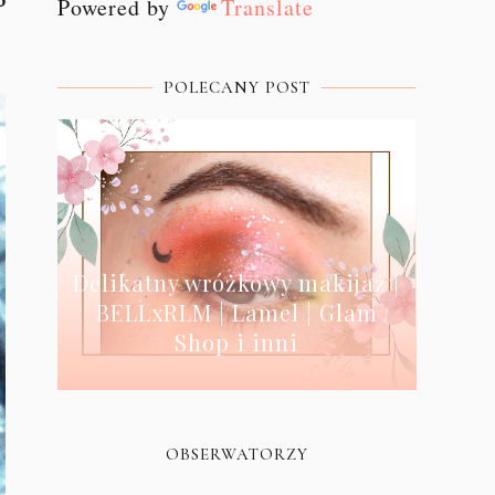
o
Powered by
Translate
POLECANY POST
Delikatny wróżkowy makijaż |
BELLxRLM | Lamel | Glam
Shop i inni
OBSERWATORZY