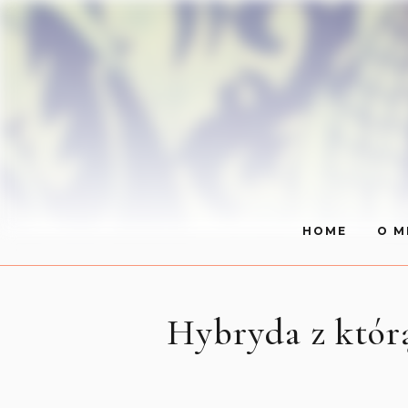
HOME
O M
Hybryda z którą