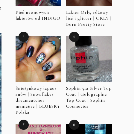
o
Pięć neonowych
Lakier Orly, różowy
lakierów od INDIGO
liść i glitter | ORLY |
Born Pretty Store
Śnieżynkowy łapacz
Sophin 512 Silver Top
snów | Snowflakes
Coat | Golographic
dreamcatcher
Top Coat | Sophin
manicure | BLUESKY
Cosmetics
Polska