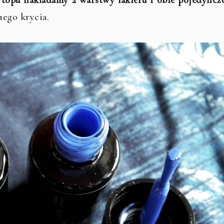
 topu nakładamy 2 warstwy lakieru i obie pojedyncz
łnego krycia.