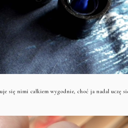
je się nimi całkiem wygodnie, choć ja nadal uczę si