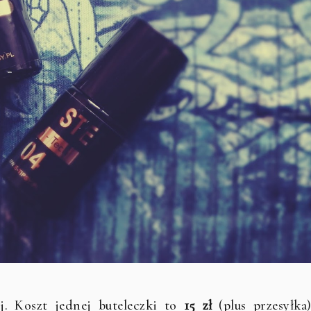
j. Koszt jednej buteleczki to
15 zł
(plus przesyłka)