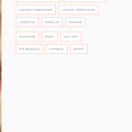
LAKIERY HYBRYDOWE
LAKIERY TRADYCYJNE
LIFESTYLE
MAKE-UP
MAKIJAŻ
MANICURE
MODA
NAIL ART
PIELĘGNACJA
TUTORIAL
WŁOSY