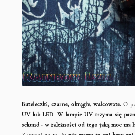
Buteleczki, czarne, okrągłe, walcowate.
O po
UV lub LED
.
W lampie UV trzyma się pazn
sekund - w zależności od tego jaką moc ma 