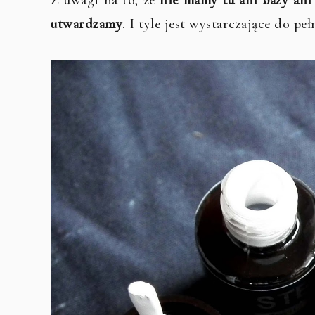
Z uwagi na to, że
nie mamy tu ani bazy ani
utwardzamy
. I tyle jest wystarczające do pe