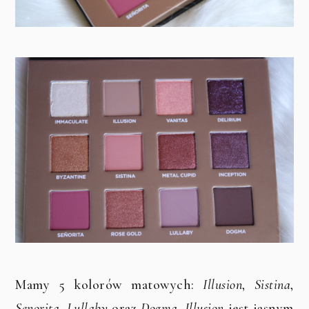
Mamy 5 kolorów matowych:
Illusion
,
Sistina
,
Senorita
,
Lullaby
oraz
Dogma
.
Illusion
jest jasnym