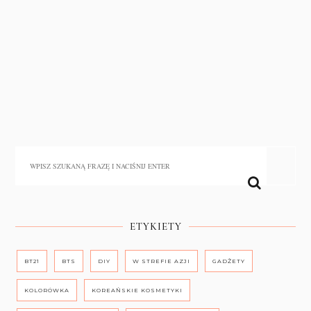
ETYKIETY
BT21
BTS
DIY
W STREFIE AZJI
GADŻETY
KOLORÓWKA
KOREAŃSKIE KOSMETYKI