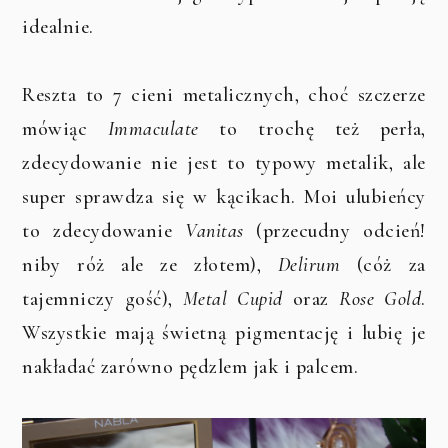
idealnie.
Reszta to 7 cieni metalicznych, choć szczerze
mówiąc
Immaculate
to trochę też perła,
zdecydowanie nie jest to typowy metalik, ale
super sprawdza się w kącikach. Moi ulubieńcy
to zdecydowanie
Vanitas
(przecudny odcień!
niby róż ale ze złotem),
Delirum
(cóż za
tajemniczy gość),
Metal Cupid
oraz
Rose Gold
.
Wszystkie mają świetną pigmentację i lubię je
nakładać zarówno pędzlem jak i palcem.