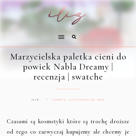
Marzycielska paletka cieni do
powiek Nabla Dreamy |
recenzja | swatche
ILIZ
SOBOTA, LISTOPADA 26, 2022
Czasami są kosmetyki które są trochę droższe
od tego co zazwyczaj kupujemy ale chcemy je