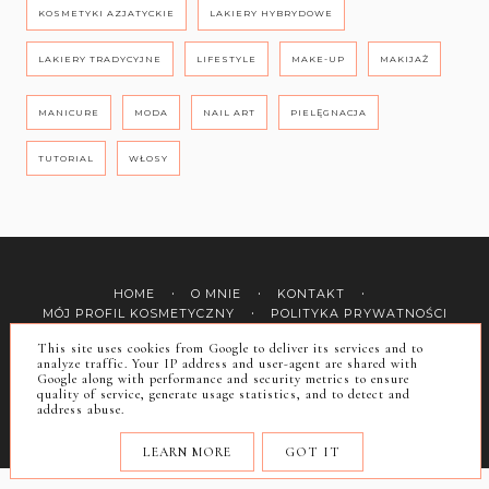
KOSMETYKI AZJATYCKIE
LAKIERY HYBRYDOWE
LAKIERY TRADYCYJNE
LIFESTYLE
MAKE-UP
MAKIJAŻ
MANICURE
MODA
NAIL ART
PIELĘGNACJA
TUTORIAL
WŁOSY
HOME
O MNIE
KONTAKT
MÓJ PROFIL KOSMETYCZNY
POLITYKA PRYWATNOŚCI
This site uses cookies from Google to deliver its services and to
analyze traffic. Your IP address and user-agent are shared with
instagram @iliz_beauty
Google along with performance and security metrics to ensure
quality of service, generate usage statistics, and to detect and
address abuse.
COPYRIGHT ©
ILIZ
BLOG DESIGN:
KAROGRAFIA.PL
LEARN MORE
GOT IT