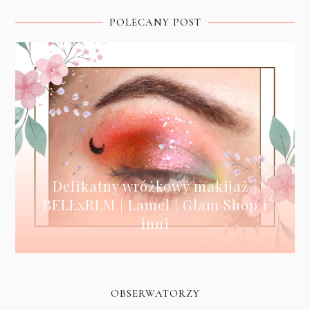
POLECANY POST
Delikatny wróżkowy makijaż |
BELLxRLM | Lamel | Glam Shop i
inni
OBSERWATORZY