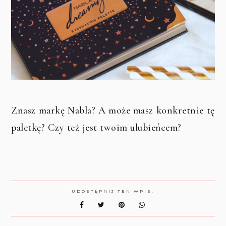
Znasz markę Nabla? A może masz konkretnie tę
paletkę? Czy też jest twoim ulubieńcem?
UDOSTĘPNIJ TEN WPIS: