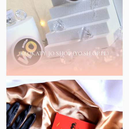
BROKATY JO SHOP (YO.SH.OP.PL)