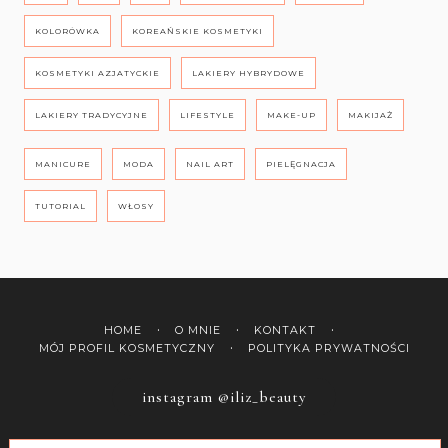
KOLORÓWKA
KOREAŃSKIE KOSMETYKI
KOSMETYKI AZJATYCKIE
LAKIERY HYBRYDOWE
LAKIERY TRADYCYJNE
LIFESTYLE
MAKE-UP
MAKIJAŻ
MANICURE
MODA
NAIL ART
PIELĘGNACJA
TUTORIAL
WŁOSY
HOME
O MNIE
KONTAKT
MÓJ PROFIL KOSMETYCZNY
POLITYKA PRYWATNOŚCI
instagram @iliz_beauty
COPYRIGHT ©
ILIZ