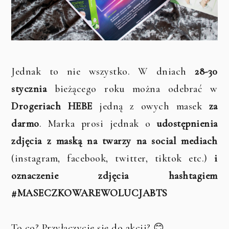
Jednak to nie wszystko. W dniach
28-30
stycznia
bieżącego roku można odebrać w
Drogeriach HEBE
jedną z owych masek
za
darmo
. Marka prosi jednak o
udostępnienia
zdjęcia z maską na twarzy na social mediach
(instagram, facebook, twitter, tiktok etc.)
i
oznaczenie zdjęcia hashtagiem
#MASECZKOWAREWOLUCJABTS
To co? Przyłączycie się do akcji? 😊