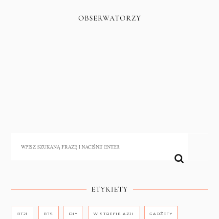
OBSERWATORZY
ETYKIETY
BT21
BTS
DIY
W STREFIE AZJI
GADŻETY