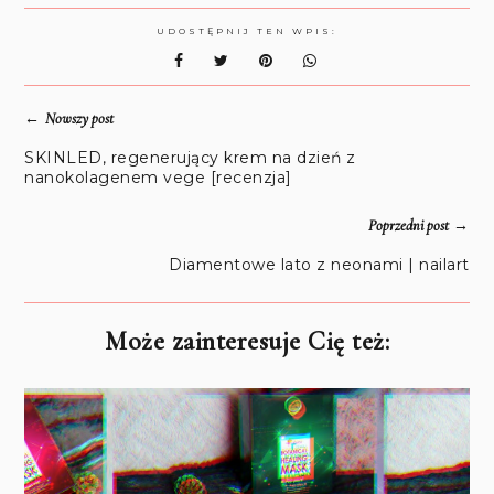
UDOSTĘPNIJ TEN WPIS:
←
Nowszy post
SKINLED, regenerujący krem na dzień z
nanokolagenem vege [recenzja]
→
Poprzedni post
Diamentowe lato z neonami | nailart
Może zainteresuje Cię też: