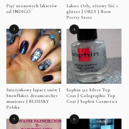
Pięć neonowych lakierów
Lakier Orly, różowy liść i
od INDIGO
glitter | ORLY | Born
Pretty Store
Śnieżynkowy łapacz snów |
Sophin 512 Silver Top
Snowflakes dreamcatcher
Coat | Golographic Top
manicure | BLUESKY
Coat | Sophin Cosmetics
Polska