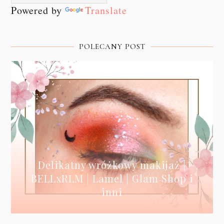
Powered by
Translate
POLECANY POST
Delikatny wróżkowy makijaż |
BELLxRLM | Lamel | Glam Shop i
inni