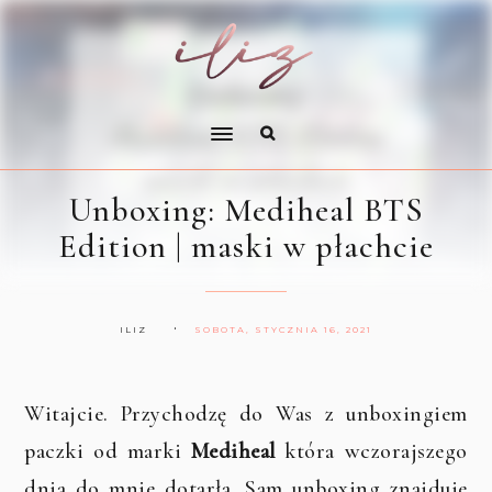
Unboxing: Mediheal BTS
Edition | maski w płachcie
ILIZ
SOBOTA, STYCZNIA 16, 2021
Witajcie. Przychodzę do Was z unboxingiem
paczki od marki
Mediheal
która wczorajszego
dnia do mnie dotarła. Sam unboxing znajduje