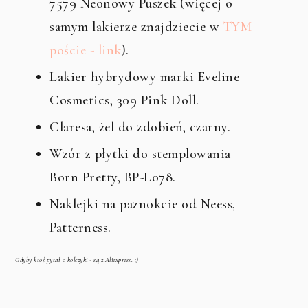
7579 Neonowy Puszek (więcej o
samym lakierze znajdziecie w
TYM
poście - link
).
Lakier hybrydowy marki Eveline
Cosmetics, 309 Pink Doll.
Claresa, żel do zdobień, czarny.
Wzór z płytki do stemplowania
Born Pretty, BP-L078.
Naklejki na paznokcie od Neess,
Patterness.
Gdyby ktoś pytał o kolczyki - są z Aliexpress. ;)