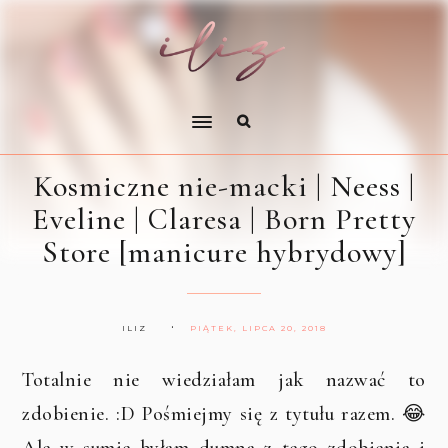
Kosmiczne nie-macki | Neess |
Eveline | Claresa | Born Pretty
Store [manicure hybrydowy]
ILIZ
PIĄTEK, LIPCA 20, 2018
Totalnie nie wiedziałam jak nazwać to
zdobienie. :D Pośmiejmy się z tytułu razem. 😂
Ale w sumie byłam dumna z tego zdobienia i