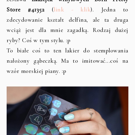
Store #41352
(
link - klik
). Jedna to
zdecydowanie kształt delfina, ale ta druga
wciąż jest dla mnie zagadką. Rodzaj dużej
ryby? Coś w tym stylu. :p
To białe coś to ten lakier do stemplowania
nałożony gąbeczką. Ma to imitować...coś na
wzór morskiej piany. :p