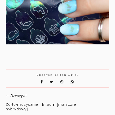
UDOSTĘPNIJ TEN WPIS:
←
Nowszy post
Żółto-muzycznie | Elisium [manicure
hybrydowy]