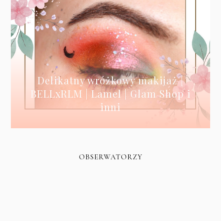
Delikatny wróżkowy makijaż |
BELLxRLM | Lamel | Glam Shop i
inni
OBSERWATORZY