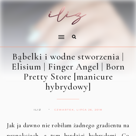
Bąbelki i wodne stworzenia |
Elisium | Finger Angel | Born
Pretty Store [manicure
hybrydowy]
ILIZ
CZWARTEK, LIPCA 26, 2018
Jak ja dawno nie robiłam żadnego gradientu na
paznokciach, a tym bardziej hybrydami. Co