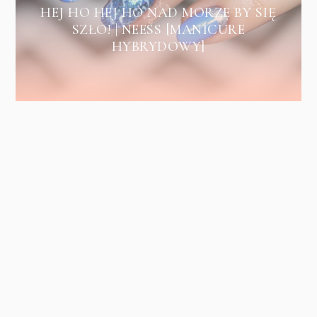
HEJ HO HEJ HO NAD MORZE BY SIĘ
SZŁO! | NEESS [MANICURE
HYBRYDOWY]