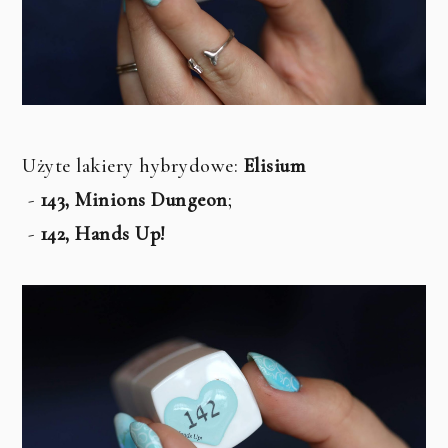
Użyte lakiery hybrydowe:
Elisium
-
143, Minions Dungeon
;
-
142, Hands Up!