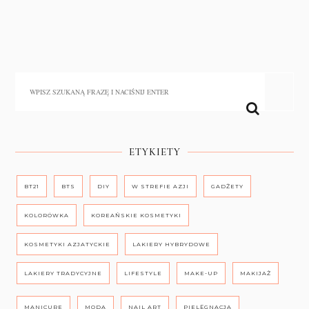
ETYKIETY
BT21
BTS
DIY
W STREFIE AZJI
GADŻETY
KOLORÓWKA
KOREAŃSKIE KOSMETYKI
KOSMETYKI AZJATYCKIE
LAKIERY HYBRYDOWE
LAKIERY TRADYCYJNE
LIFESTYLE
MAKE-UP
MAKIJAŻ
MANICURE
MODA
NAIL ART
PIELĘGNACJA