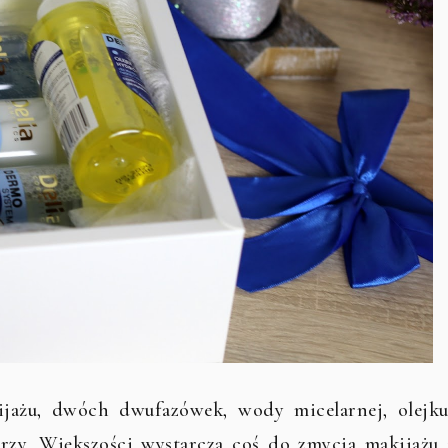
ijażu, dwóch dwufazówek, wody micelarnej, olejku
arzy. Większości wystarcza coś do zmycia makijażu 