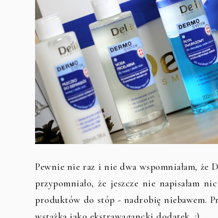
Pewnie nie raz i nie dwa wspomniałam, że De
przypomniało, że jeszcze nie napisałam n
produktów do stóp - nadrobię niebawem. Pro
wstążka jako ekstrawagancki dodatek. ;)