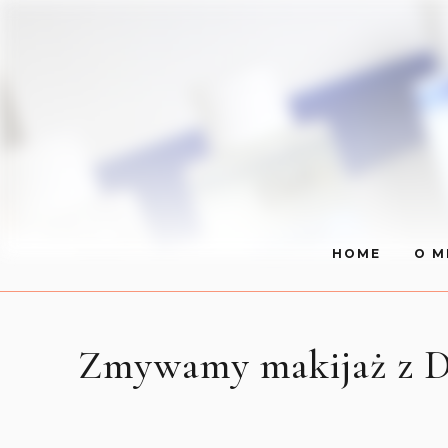
HOME
O M
Zmywamy makijaż z De