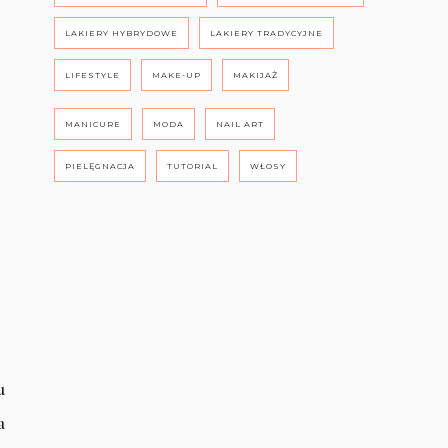
LAKIERY HYBRYDOWE
LAKIERY TRADYCYJNE
LIFESTYLE
MAKE-UP
MAKIJAŻ
MANICURE
MODA
NAIL ART
PIELĘGNACJA
TUTORIAL
WŁOSY
u
a