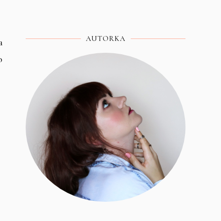
AUTORKA
a
o