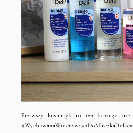
Pierwszy kosmetyk to ten którego nie l
#WychowanaWnienawiściDoMleczkaDoDemakija