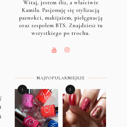
Witaj, jestem iliz, a właściwie
Kamila. Pasjonuję się stylizacją
paznokci, makijażem, pielęgnacją
oraz zespołem BTS. Znajdziesz tu
wszystkiego po trochu.
NAJPOPULARNIEJSZE
ę
t
i