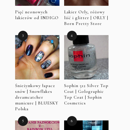
Pięć neonowych
Lakier Orly, różowy
lakierów od INDIGO
liść i glitter | ORLY |
Born Pretty Store
Śnieżynkowy łapacz
Sophin 512 Silver Top
snów | Snowflakes
Coat | Golographic
dreamcatcher
Top Coat | Sophin
manicure | BLUESKY
Cosmetics
Polska