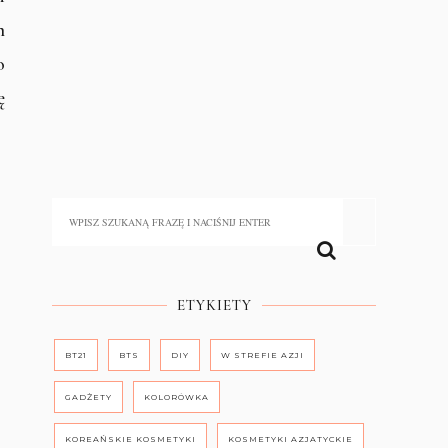
m
o
ę
ETYKIETY
BT21
BTS
DIY
W STREFIE AZJI
GADŻETY
KOLORÓWKA
KOREAŃSKIE KOSMETYKI
KOSMETYKI AZJATYCKIE