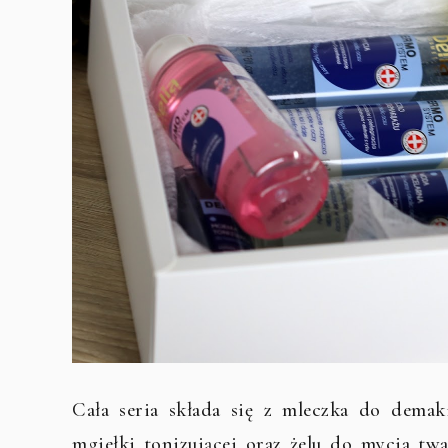
Cała seria składa się z mleczka do demak
mgiełki tonizującej oraz żelu do mycia tw