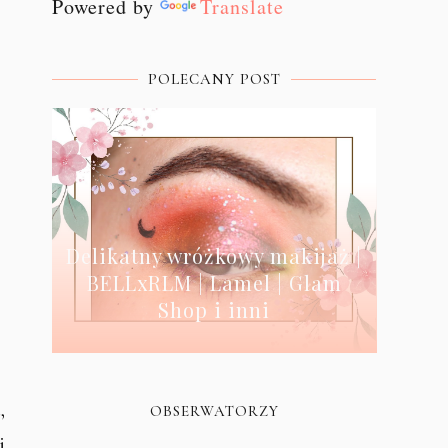
Powered by
Translate
POLECANY POST
Delikatny wróżkowy makijaż |
BELLxRLM | Lamel | Glam
Shop i inni
,
OBSERWATORZY
i