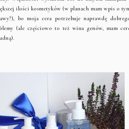
iększej ilości kosmetyków (w planach mam wpis o ty
kawy?), bo moja cera potrzebuje naprawdę dobreg
oblemy (ale częściowo to też wina genów, mam cer
udną).