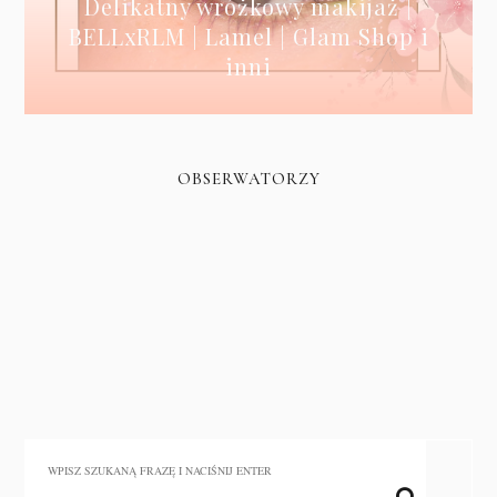
Delikatny wróżkowy makijaż |
BELLxRLM | Lamel | Glam Shop i
inni
OBSERWATORZY