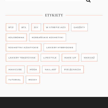
ETYKIETY
BT21
BTS
DIY
W STREFIE AZJI
GADŻETY
KOLORÓWKA
KOREAŃSKIE KOSMETYKI
KOSMETYKI AZJATYCKIE
LAKIERY HYBRYDOWE
LAKIERY TRADYCYJNE
LIFESTYLE
MAKE-UP
MAKIJAŻ
MANICURE
MODA
NAIL ART
PIELĘGNACJA
TUTORIAL
WŁOSY