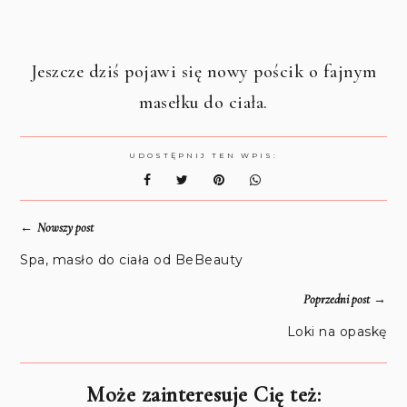
Jeszcze dziś pojawi się nowy pościk o fajnym
masełku do ciała.
UDOSTĘPNIJ TEN WPIS:
←
Nowszy post
Spa, masło do ciała od BeBeauty
→
Poprzedni post
Loki na opaskę
Może zainteresuje Cię też: