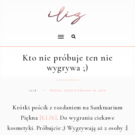
Kto nie próbuje ten nie
wygrywa ;)
ILIZ
ŚRODA, PAŹDZIERNIKA 16, 2013
Krótki pościk z rozdaniem na Sanktuarium
Piękna
[KLIK]
. Do wygrania ciekawe
kosmetyki. Próbujcie ;) Wygrywają aż 2 osoby :]