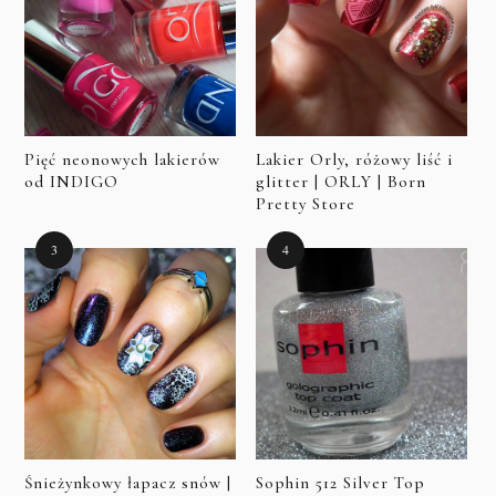
Pięć neonowych lakierów
Lakier Orly, różowy liść i
od INDIGO
glitter | ORLY | Born
Pretty Store
Śnieżynkowy łapacz snów |
Sophin 512 Silver Top