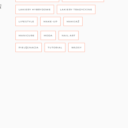
ę
LAKIERY HYBRYDOWE
LAKIERY TRADYCYJNE
LIFESTYLE
MAKE-UP
MAKIJAŻ
MANICURE
MODA
NAIL ART
PIELĘGNACJA
TUTORIAL
WŁOSY