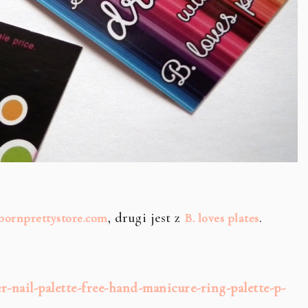
, drugi jest z
.
bornprettystore.com
B. loves plates
-nail-palette-free-hand-manicure-ring-palette-p-