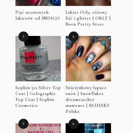
Pięć neonowych
Lakier Orly, różowy
lakierów od INDIGO
liść i glitter | ORLY |
Born Pretty Store
Sophin 512 Silver Top
Śnieżynkowy łapacz
Coat | Golographic
snów | Snowflakes
Top Coat | Sophin
dreamcatcher
Cosmetics
manicure | BLUESKY
Polska