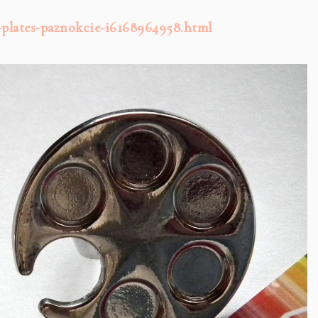
s-plates-paznokcie-i6168964958.html