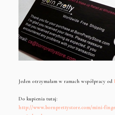
Jeden otrzymałam w ramach współpracy od
Do kupienia tutaj:
http://www.bornprettystore.com/mini-finger