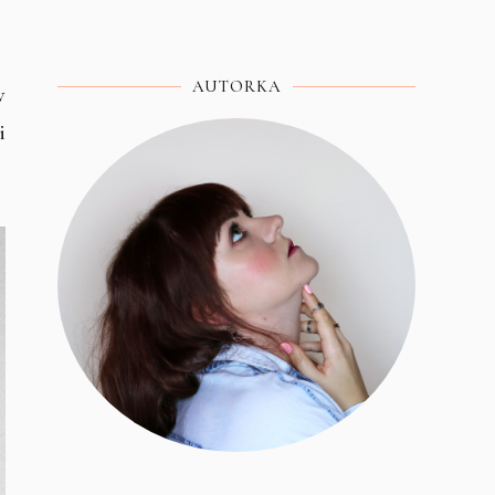
AUTORKA
w
i