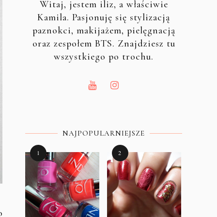
Witaj, jestem iliz, a właściwie
Kamila. Pasjonuję się stylizacją
paznokci, makijażem, pielęgnacją
oraz zespołem BTS. Znajdziesz tu
wszystkiego po trochu.
NAJPOPULARNIEJSZE
o