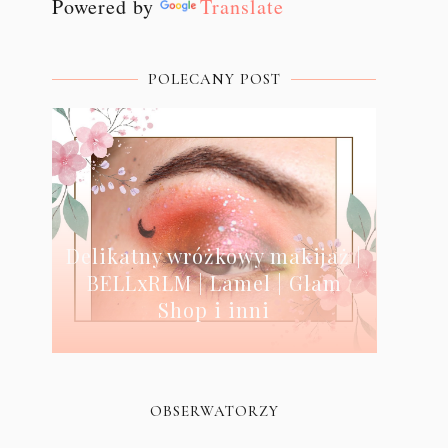
Powered by
Translate
POLECANY POST
Delikatny wróżkowy makijaż |
BELLxRLM | Lamel | Glam
Shop i inni
OBSERWATORZY