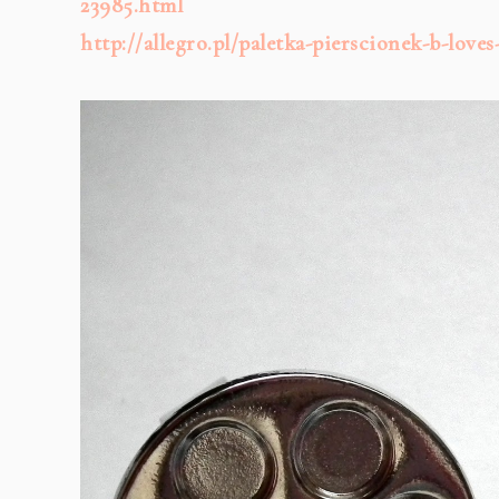
23985.html
http://allegro.pl/paletka-pierscionek-b-love