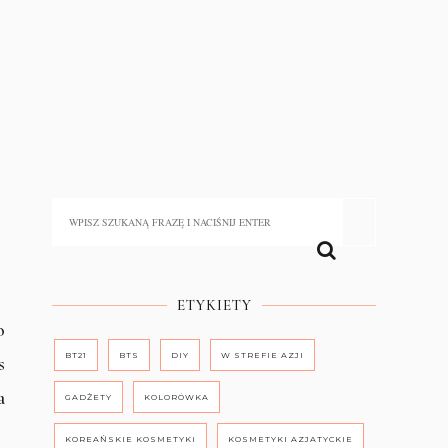
ETYKIETY
o
BT21
BTS
DIY
W STREFIE AZJI
s
a
GADŻETY
KOLORÓWKA
KOREAŃSKIE KOSMETYKI
KOSMETYKI AZJATYCKIE